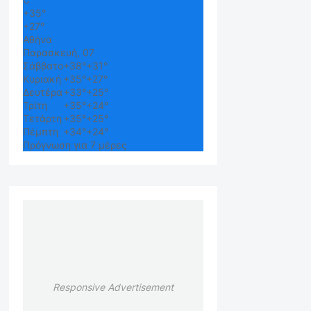
+
35°
+
27°
Αθήνα
Παρασκευή, 07
Σάββατο
+
38°
+
31°
Κυριακή
+
35°
+
27°
Δευτέρα
+
33°
+
25°
Τρίτη
+
35°
+
24°
Τετάρτη
+
35°
+
25°
Πέμπτη
+
34°
+
24°
Πρόγνωση για 7 μέρες
Responsive Advertisement