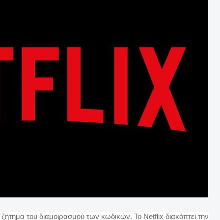
ζήτημα του διαμοιρασμού των κωδικών. Το Netflix διακόπτει την