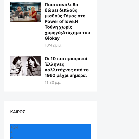
Ποιο κανάλι θα
δώσει διπλούς
μισθούς;Γάμος στο
Power of love.Η
Τούνη χωρίς
χορηγό;Aτύχημα του
Giokay
10:42 μ.μ.
Οι 10 πιο εμπορικοί
Έλληνες
καλλιτέχνες από το
1960 μέχρι σήμερα.
11:30 μ.μ.
ΚΑΙΡΟΣ
+
34
°
C