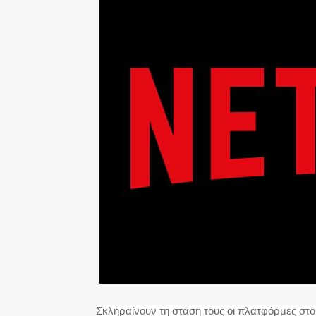
Σκληραίνουν τη στάση τους οι πλατφόρμες στο 