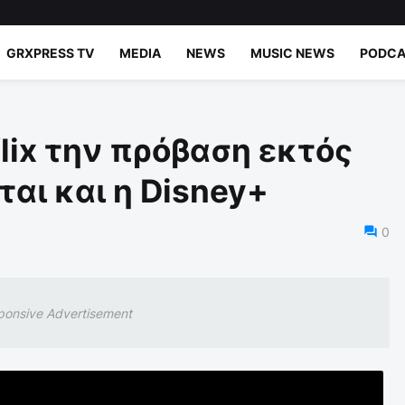
GRXPRESS TV
MEDIA
NEWS
MUSIC NEWS
PODCA
flix την πρόβαση εκτός
ται και η Disney+
0
ponsive Advertisement