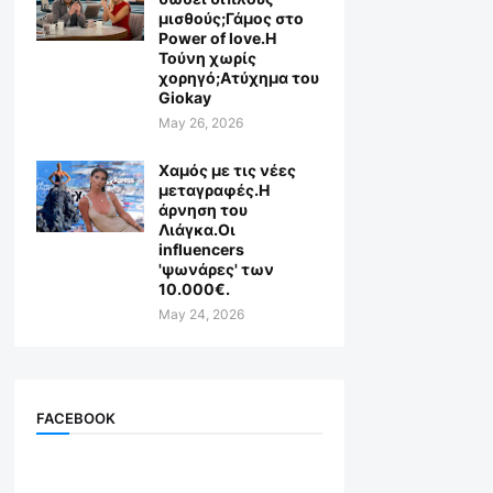
μισθούς;Γάμος στο
Power of love.Η
Τούνη χωρίς
χορηγό;Aτύχημα του
Giokay
May 26, 2026
Χαμός με τις νέες
μεταγραφές.Η
άρνηση του
Λιάγκα.Οι
influencers
'ψωνάρες' των
10.000€.
May 24, 2026
FACEBOOK