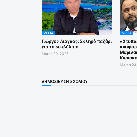
MEDIA
MEDIA
Γιώργος Λιάγκας: Σκληρό παζάρι
«Χτυπάε
για το συμβόλαιο
κυοφορ
Μαρινάκ
March 29, 2026
Κυριακο
March 23
ΔΗΜΟΣΊΕΥΣΗ ΣΧΟΛΊΟΥ