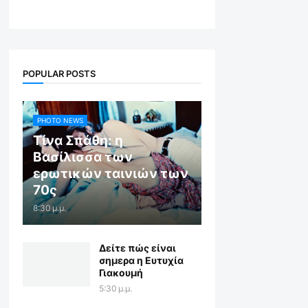
POPULAR POSTS
PHOTO NEWS
Τίνα Σπάθη: η
Βασίλισσα των
ερωτικών ταινιών των
70ς
8:30 μ.μ.
Δείτε πώς είναι
σημερα η Ευτυχία
Γιακουμή
5:30 μ.μ.