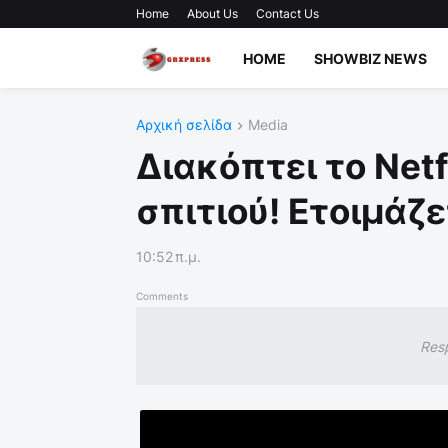
Home
About Us
Contact Us
HOME
SHOWBIZ NEWS
Αρχική σελίδα
Media
Διακόπτει το Net
σπιτιού! Ετοιμάζε
10:52 π.μ.
Comments
Res