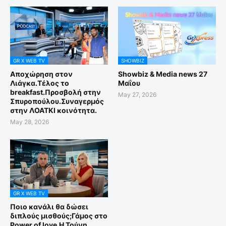
GR X WEB TV
SHOWBIZ
Αποχώρηση στον
Showbiz & Media news 27
Λιάγκα.Τέλος το
Μαΐου
breakfast.Προσβολή στην
May 27, 2026
Σπυροπούλου.Συναγερμός
στην ΛΟΑΤΚΙ κοινότητα.
May 28, 2026
GR X WEB TV
Ποιο κανάλι θα δώσει
διπλούς μισθούς;Γάμος στο
Power of love.Η Τούνη