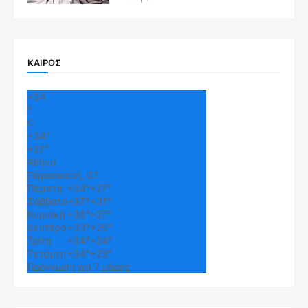
ΚΑΙΡΟΣ
+
34
°
C
+
34°
+
27°
Αθήνα
Παρασκευή, 07
Πέμπτη
+
34°
+
27°
Σάββατο
+
37°
+
31°
Κυριακή
+
36°
+
27°
Δευτέρα
+
33°
+
26°
Τρίτη
+
34°
+
24°
Τετάρτη
+
34°
+
23°
Πρόγνωση για 7 μέρες