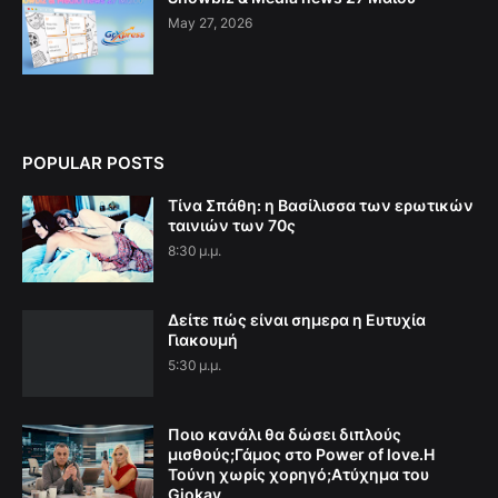
May 27, 2026
POPULAR POSTS
Τίνα Σπάθη: η Βασίλισσα των ερωτικών
ταινιών των 70ς
8:30 μ.μ.
Δείτε πώς είναι σημερα η Ευτυχία
Γιακουμή
5:30 μ.μ.
Ποιο κανάλι θα δώσει διπλούς
μισθούς;Γάμος στο Power of love.Η
Τούνη χωρίς χορηγό;Aτύχημα του
Giokay