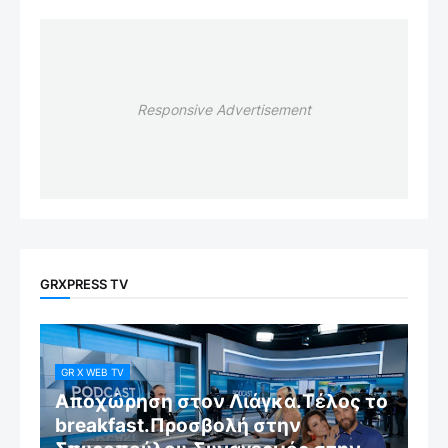
Responsive Advertisement
GRXPRESS TV
GR X WEB TV
Αποχώρηση στον Λιάγκα.Τέλος το
breakfast.Προσβολή στην