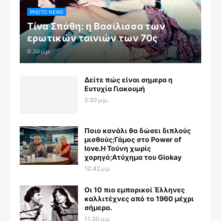
PHOTO NEWS
Τίνα Σπάθη: η Βασίλισσα των
ερωτικών ταινιών των 70ς
8:30 μ.μ.
Δείτε πώς είναι σημερα η
Ευτυχία Γιακουμή
5:30 μ.μ.
Ποιο κανάλι θα δώσει διπλούς
μισθούς;Γάμος στο Power of
love.Η Τούνη χωρίς
χορηγό;Aτύχημα του Giokay
10:42 μ.μ.
Οι 10 πιο εμπορικοί Έλληνες
καλλιτέχνες από το 1960 μέχρι
σήμερα.
11:30 μ.μ.