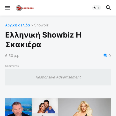
Αρχική σελίδα
Showbiz
Ελληνική Showbiz Η
Σκακιέρα
6:50 μ.μ.
0
Comments
Responsive Advertisement