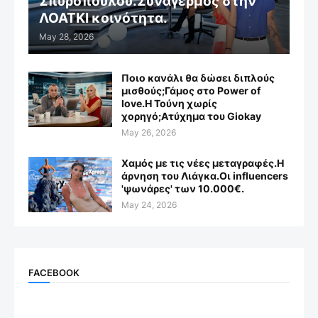
Σπυροπούλου.Συναγερμός στην
ΛΟΑΤΚΙ κοινότητα.
May 28, 2026
Ποιο κανάλι θα δώσει διπλούς
μισθούς;Γάμος στο Power of
love.Η Τούνη χωρίς
χορηγό;Aτύχημα του Giokay
May 26, 2026
Χαμός με τις νέες μεταγραφές.Η
άρνηση του Λιάγκα.Οι influencers
'ψωνάρες' των 10.000€.
May 24, 2026
FACEBOOK