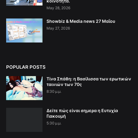
κοινότητα.
May 28, 2026
Showbiz & Media news 27 Μαΐου
May 27, 2026
POPULAR POSTS
Τίνα Σπάθη: η Βασίλισσα των ερωτικών
ταινιών των 70ς
8:30 μ.μ.
Δείτε πώς είναι σημερα η Ευτυχία
Γιακουμή
5:30 μ.μ.