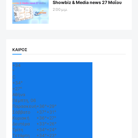
Showbiz & Media news 27 Μαΐου
2:00 μ.μ.
ΚΑΙΡΟΣ
+
34
°
C
+
34°
+
27°
Αθήνα
Πέμπτη, 06
Παρασκευή
+
36°
+
29°
Σάββατο
+
37°
+
31°
Κυριακή
+
36°
+
27°
Δευτέρα
+
33°
+
26°
Τρίτη
+
34°
+
24°
Τετάρτη
+
34°
+
23°