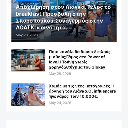
Αποχώρηση στον Λιάγκα.Τέλος το
breakfast.Προσβολή στην
Σπυροπούλου.Συναγερμός στην
ΛΟΑΤΚΙ κοινότητα.
May 28, 2026
Ποιο κανάλι θα δώσει διπλούς
μισθούς;Γάμος στο Power of
love.Η Τούνη χωρίς
χορηγό;Aτύχημα του Giokay
May 26, 2026
Χαμός με τις νέες μεταγραφές.Η
άρνηση του Λιάγκα.Οι influencers
'ψωνάρες' των 10.000€.
May 24, 2026