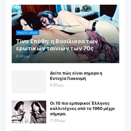
PHOTO NEWS
Τίνα Σπάθη: η Βασίλισσα των
ερωτικών ταινιών των 70ς
8:30 μ.μ.
Δείτε πώς είναι σημερα η
Ευτυχία Γιακουμή
5:30 μ.μ.
Οι 10 πιο εμπορικοί Έλληνες
καλλιτέχνες από το 1960 μέχρι
σήμερα.
11:30 μ.μ.