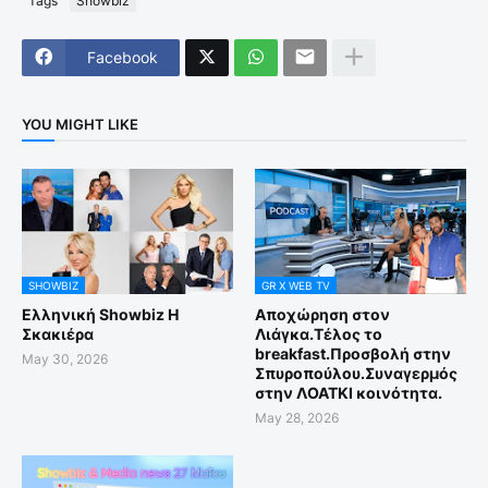
Tags
Showbiz
Facebook
YOU MIGHT LIKE
SHOWBIZ
GR X WEB TV
Ελληνική Showbiz Η
Αποχώρηση στον
Σκακιέρα
Λιάγκα.Τέλος το
breakfast.Προσβολή στην
May 30, 2026
Σπυροπούλου.Συναγερμός
στην ΛΟΑΤΚΙ κοινότητα.
May 28, 2026