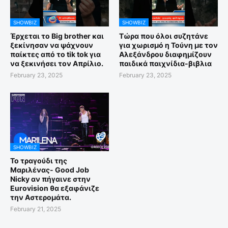
SHOWBIZ
SHOWBIZ
Έρχεται το Big brother και
Τώρα που όλοι συζητάνε
ξεκίνησαν να ψάχνουν
για χωρισμό η Τούνη με τον
παίκτες από το tik tok για
Αλεξάνδρου διαφημίζουν
να ξεκινήσει τον Απρίλιο.
παιδικά παιχνίδια-βιβλια
February 23, 2025
February 23, 2025
SHOWBIZ
Το τραγούδι της
Μαριλένας- Good Job
Nicky αν πήγαινε στην
Eurovision θα εξαφάνιζε
την Αστερομάτα.
February 21, 2025