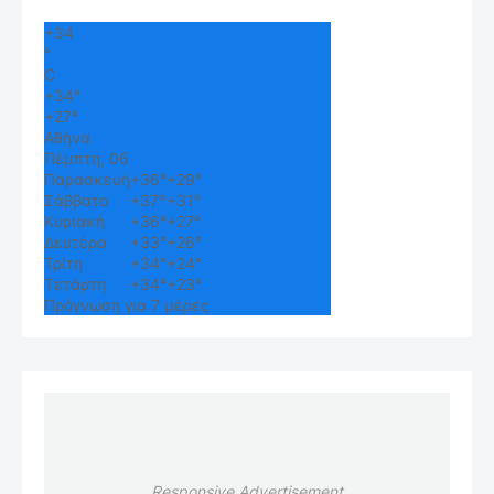
+
34
°
C
+
34°
+
27°
Αθήνα
Πέμπτη, 06
Παρασκευή
+
36°
+
29°
Σάββατο
+
37°
+
31°
Κυριακή
+
36°
+
27°
Δευτέρα
+
33°
+
26°
Τρίτη
+
34°
+
24°
Τετάρτη
+
34°
+
23°
Πρόγνωση για 7 μέρες
Responsive Advertisement