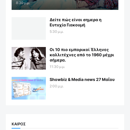
8:30 μ.μ.
Δείτε πώς είναι σημερα η
Ευτυχία Γιακουμή
5:30 μ.μ.
Οι 10 πιο εμπορικοί Έλληνες
καλλιτέχνες από το 1960 μέχρι
σήμερα.
11:30 μ.μ.
Showbiz & Media news 27 Μαΐου
2:00 μ.μ.
ΚΑΙΡΟΣ