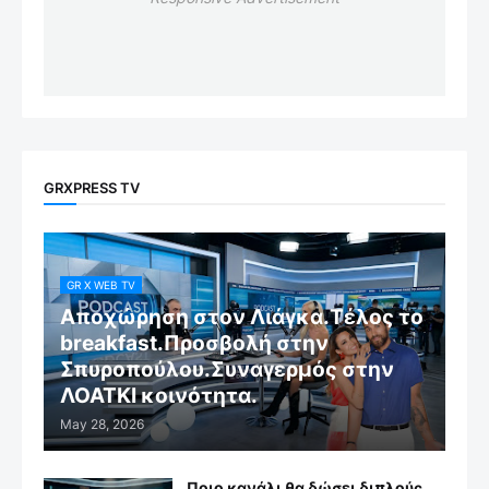
GRXPRESS TV
GR X WEB TV
Αποχώρηση στον Λιάγκα.Τέλος το
breakfast.Προσβολή στην
Σπυροπούλου.Συναγερμός στην
ΛΟΑΤΚΙ κοινότητα.
May 28, 2026
Ποιο κανάλι θα δώσει διπλούς