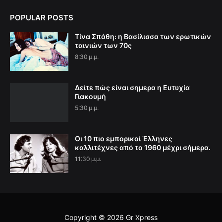
POPULAR POSTS
Τίνα Σπάθη: η Βασίλισσα των ερωτικών
ταινιών των 70ς
8:30 μ.μ.
Δείτε πώς είναι σημερα η Ευτυχία
Γιακουμή
5:30 μ.μ.
Οι 10 πιο εμπορικοί Έλληνες
καλλιτέχνες από το 1960 μέχρι σήμερα.
11:30 μ.μ.
Copyright ©
2026
Gr Xpress