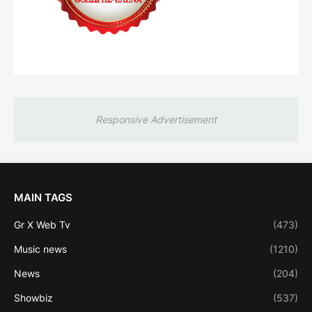
Responsive Advertisement
MAIN TAGS
Gr X Web Tv
(473)
Music news
(1210)
News
(204)
Showbiz
(537)