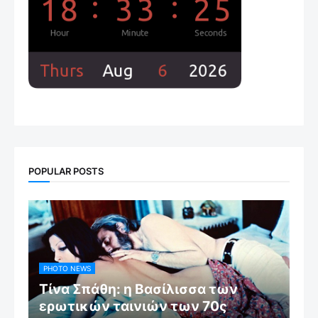
POPULAR POSTS
PHOTO NEWS
Τίνα Σπάθη: η Βασίλισσα των
ερωτικών ταινιών των 70ς