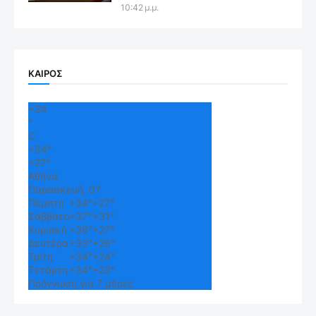
10:42 μ.μ.
ΚΑΙΡΟΣ
+
34
°
C
+
34°
+
27°
Αθήνα
Παρασκευή, 07
Πέμπτη
+
34°
+
27°
Σάββατο
+
37°
+
31°
Κυριακή
+
36°
+
27°
Δευτέρα
+
33°
+
26°
Τρίτη
+
34°
+
24°
Τετάρτη
+
34°
+
23°
Πρόγνωση για 7 μέρες