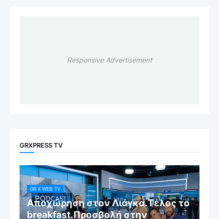
Responsive Advertisement
GRXPRESS TV
GR X WEB TV
Αποχώρηση στον Λιάγκα.Τέλος το
breakfast.Προσβολή στην