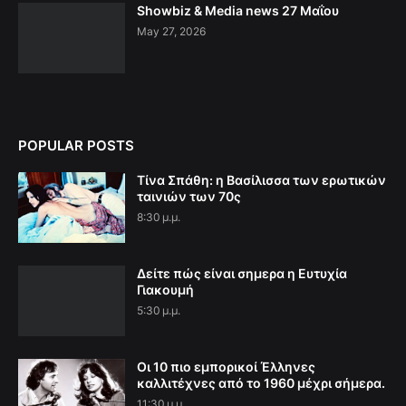
Showbiz & Media news 27 Μαΐου
May 27, 2026
POPULAR POSTS
Τίνα Σπάθη: η Βασίλισσα των ερωτικών
ταινιών των 70ς
8:30 μ.μ.
Δείτε πώς είναι σημερα η Ευτυχία
Γιακουμή
5:30 μ.μ.
Οι 10 πιο εμπορικοί Έλληνες
καλλιτέχνες από το 1960 μέχρι σήμερα.
11:30 μ.μ.