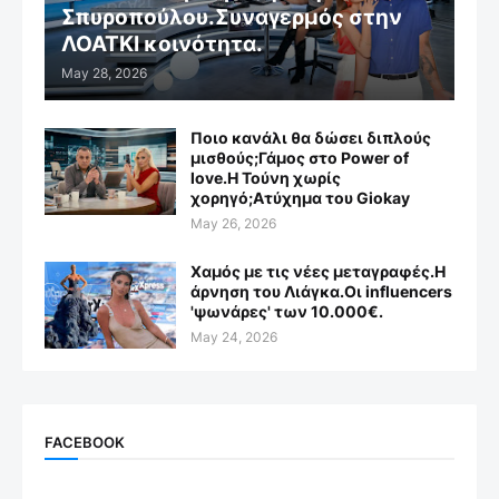
Σπυροπούλου.Συναγερμός στην
ΛΟΑΤΚΙ κοινότητα.
May 28, 2026
Ποιο κανάλι θα δώσει διπλούς
μισθούς;Γάμος στο Power of
love.Η Τούνη χωρίς
χορηγό;Aτύχημα του Giokay
May 26, 2026
Χαμός με τις νέες μεταγραφές.Η
άρνηση του Λιάγκα.Οι influencers
'ψωνάρες' των 10.000€.
May 24, 2026
FACEBOOK