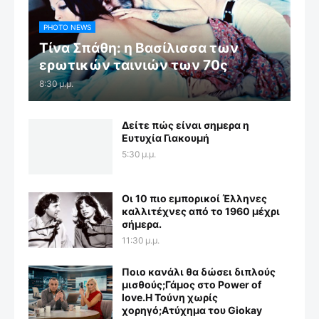
PHOTO NEWS
Τίνα Σπάθη: η Βασίλισσα των
ερωτικών ταινιών των 70ς
8:30 μ.μ.
Δείτε πώς είναι σημερα η
Ευτυχία Γιακουμή
5:30 μ.μ.
Οι 10 πιο εμπορικοί Έλληνες
καλλιτέχνες από το 1960 μέχρι
σήμερα.
11:30 μ.μ.
Ποιο κανάλι θα δώσει διπλούς
μισθούς;Γάμος στο Power of
love.Η Τούνη χωρίς
χορηγό;Aτύχημα του Giokay