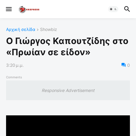
Αρχική σελίδα
Showbiz
Ο Γιώργος Καπουτζίδης στο
«Πρωίαν σε είδον»
3:20 μ.μ.
0
Comments
Responsive Advertisement