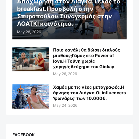
Αποχώρηση στον Λιάγκα.Τέλος το
breakfast.Προσβολή στην
Σπυροπούλου.Συναγερμός στην
ΛΟΑΤΚΙ κοινότητα.
May 28, 2026
Ποιο κανάλι θα δώσει διπλούς
μισθούς;Γάμος στο Power of
love.Η Τούνη χωρίς
χορηγό;Aτύχημα του Giokay
May 26, 2026
Χαμός με τις νέες μεταγραφές.Η
άρνηση του Λιάγκα.Οι influencers
'ψωνάρες' των 10.000€.
May 24, 2026
FACEBOOK