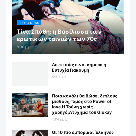
PHOTO NEWS
Τίνα Σπάθη: η Βασίλισσα των
ερωτικών ταινιών των 70ς
8:30 μ.μ.
Δείτε πώς είναι σημερα η
Ευτυχία Γιακουμή
5:30 μ.μ.
Ποιο κανάλι θα δώσει διπλούς
μισθούς;Γάμος στο Power of
love.Η Τούνη χωρίς
χορηγό;Aτύχημα του Giokay
10:42 μ.μ.
Οι 10 πιο εμπορικοί Έλληνες