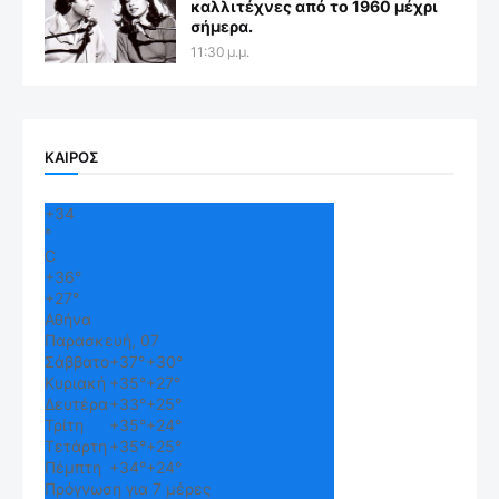
καλλιτέχνες από το 1960 μέχρι
σήμερα.
11:30 μ.μ.
ΚΑΙΡΟΣ
+
34
°
C
+
36°
+
27°
Αθήνα
Παρασκευή, 07
Σάββατο
+
37°
+
30°
Κυριακή
+
35°
+
27°
Δευτέρα
+
33°
+
25°
Τρίτη
+
35°
+
24°
Τετάρτη
+
35°
+
25°
Πέμπτη
+
34°
+
24°
Πρόγνωση για 7 μέρες