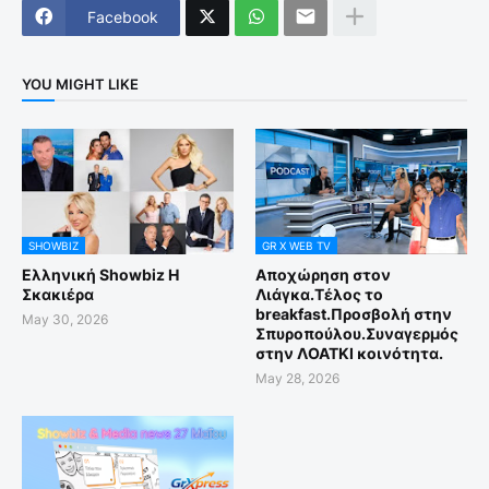
Facebook
YOU MIGHT LIKE
SHOWBIZ
GR X WEB TV
Ελληνική Showbiz Η
Αποχώρηση στον
Σκακιέρα
Λιάγκα.Τέλος το
breakfast.Προσβολή στην
May 30, 2026
Σπυροπούλου.Συναγερμός
στην ΛΟΑΤΚΙ κοινότητα.
May 28, 2026