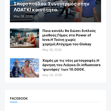
Σπυροπούλου.Συναγερμός στην
ΛΟΑΤΚΙ κοινότητα.
May 28, 2026
Ποιο κανάλι θα δώσει διπλούς
μισθούς;Γάμος στο Power of
love.Η Τούνη χωρίς
χορηγό;Aτύχημα του Giokay
May 26, 2026
Χαμός με τις νέες μεταγραφές.Η
άρνηση του Λιάγκα.Οι influencers
'ψωνάρες' των 10.000€.
May 24, 2026
FACEBOOK