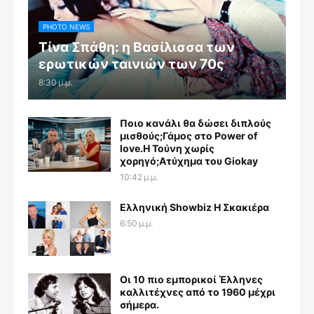
PHOTO NEWS
Τίνα Σπάθη: η Βασίλισσα των
ερωτικών ταινιών των 70ς
8:30 μ.μ.
Ποιο κανάλι θα δώσει διπλούς
μισθούς;Γάμος στο Power of
love.Η Τούνη χωρίς
χορηγό;Aτύχημα του Giokay
10:42 μ.μ.
Ελληνική Showbiz Η Σκακιέρα
6:50 μ.μ.
Οι 10 πιο εμπορικοί Έλληνες
καλλιτέχνες από το 1960 μέχρι
σήμερα.