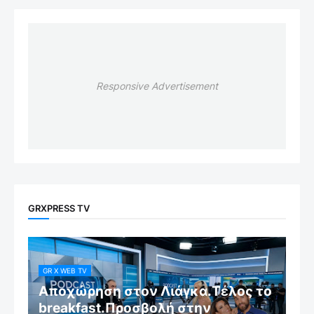
Responsive Advertisement
GRXPRESS TV
GR X WEB TV
Αποχώρηση στον Λιάγκα.Τέλος το
breakfast.Προσβολή στην