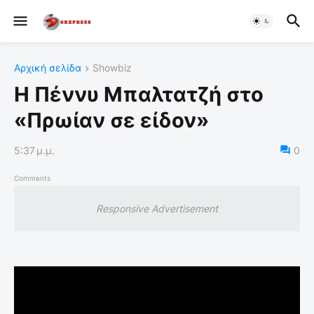
Αρχική σελίδα
Showbiz
Η Πέννυ Μπαλτατζή στο
«Πρωίαν σε είδον»
5:37 μ.μ.
0
Comments
Responsive Advertisement