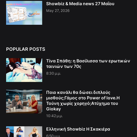
Showbiz & Media news 27 Μαΐου
May 27, 2026
POPULAR POSTS
Τίνα Σπάθη: η Βασίλισσα των ερωτικών
ταινιών των 70ς
8:30 μ.μ.
Ποιο κανάλι θα δώσει διπλούς
μισθούς;Γάμος στο Power of love.Η
Τούνη χωρίς χορηγό;Aτύχημα του
Giokay
10:42 μ.μ.
Ελληνική Showbiz Η Σκακιέρα
6:50 μ.μ.