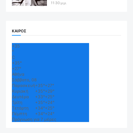
11:30 μ.μ.
ΚΑΙΡΟΣ
+
35
°
C
+
35°
+
27°
Αθήνα
Σάββατο, 08
Παρασκευή
+
35°
+
27°
Κυριακή
+
35°
+
29°
Δευτέρα
+
33°
+
25°
Τρίτη
+
35°
+
24°
Τετάρτη
+
34°
+
25°
Πέμπτη
+
34°
+
24°
Πρόγνωση για 7 μέρες