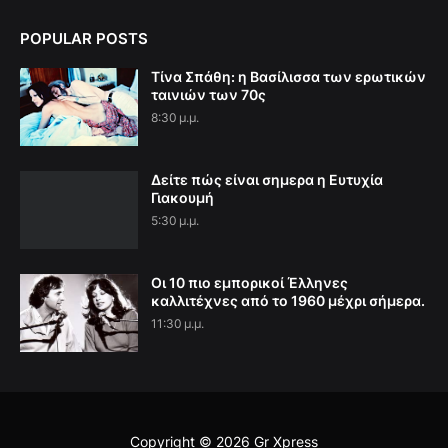
POPULAR POSTS
Τίνα Σπάθη: η Βασίλισσα των ερωτικών
ταινιών των 70ς
8:30 μ.μ.
Δείτε πώς είναι σημερα η Ευτυχία
Γιακουμή
5:30 μ.μ.
Οι 10 πιο εμπορικοί Έλληνες
καλλιτέχνες από το 1960 μέχρι σήμερα.
11:30 μ.μ.
Copyright ©
2026
Gr Xpress