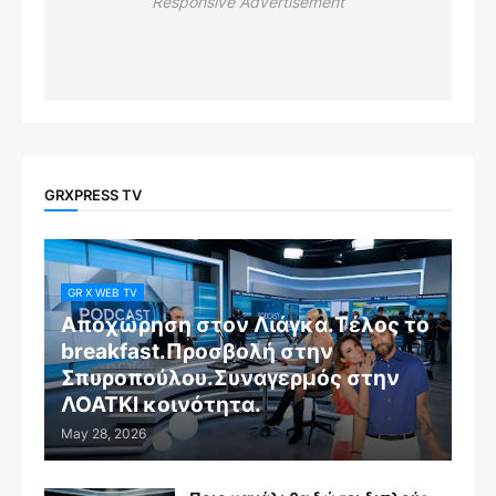
Responsive Advertisement
GRXPRESS TV
GR X WEB TV
Αποχώρηση στον Λιάγκα.Τέλος το
breakfast.Προσβολή στην
Σπυροπούλου.Συναγερμός στην
ΛΟΑΤΚΙ κοινότητα.
May 28, 2026