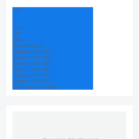
+
35
°
C
+
35°
+
27°
Αθήνα
Παρασκευή, 07
Σάββατο
+
39°
+
30°
Κυριακή
+
35°
+
29°
Δευτέρα
+
33°
+
25°
Τρίτη
+
35°
+
24°
Τετάρτη
+
34°
+
25°
Πέμπτη
+
34°
+
24°
Πρόγνωση για 7 μέρες