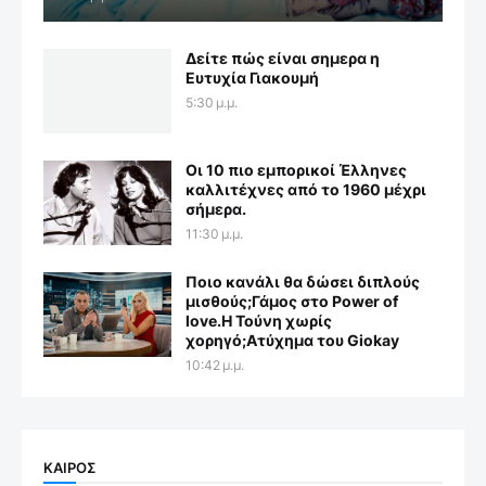
Δείτε πώς είναι σημερα η
Ευτυχία Γιακουμή
5:30 μ.μ.
Οι 10 πιο εμπορικοί Έλληνες
καλλιτέχνες από το 1960 μέχρι
σήμερα.
11:30 μ.μ.
Ποιο κανάλι θα δώσει διπλούς
μισθούς;Γάμος στο Power of
love.Η Τούνη χωρίς
χορηγό;Aτύχημα του Giokay
10:42 μ.μ.
ΚΑΙΡΟΣ