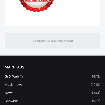
Responsive Advertisement
MAIN TAGS
Gr X Web Tv
(473)
Music news
(1210)
News
(204)
Showbiz
(537)