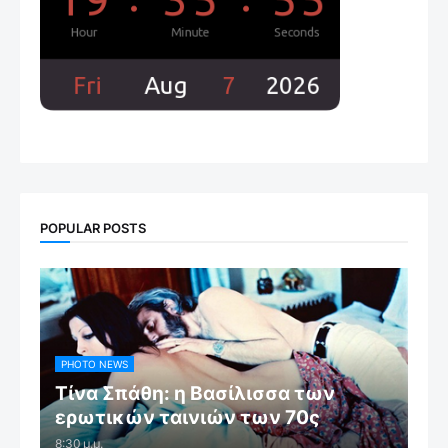
POPULAR POSTS
PHOTO NEWS
Τίνα Σπάθη: η Βασίλισσα των
ερωτικών ταινιών των 70ς
8:30 μ.μ.