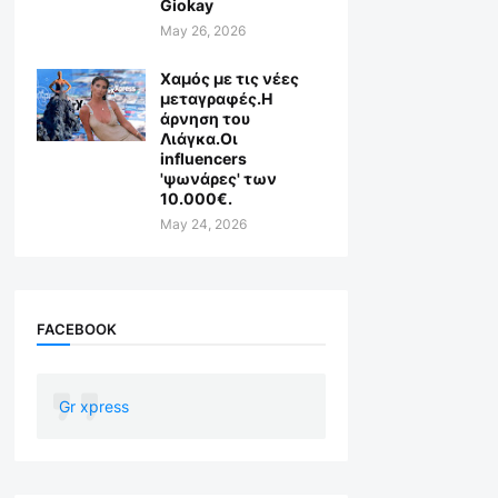
Giokay
May 26, 2026
Χαμός με τις νέες
μεταγραφές.Η
άρνηση του
Λιάγκα.Οι
influencers
'ψωνάρες' των
10.000€.
May 24, 2026
FACEBOOK
Gr xpress