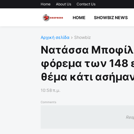
Home
About Us
Contact Us
HOME
SHOWBIZ NEWS
Αρχική σελίδα
Showbiz
Νατάσσα Μποφίλιου
φόρεμα των 148 ε
θέμα κάτι ασήμα
10:58 π.μ.
Comments
Res