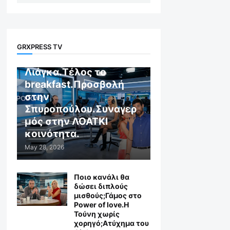
GR X WEB TV
GRXPRESS TV
Αποχώρηση στον
Λιάγκα.Τέλος το
breakfast.Προσβολή
στην
Σπυροπούλου.Συναγερ
μός στην ΛΟΑΤΚΙ
κοινότητα.
May 28, 2026
Ποιο κανάλι θα
δώσει διπλούς
μισθούς;Γάμος στο
Power of love.Η
Τούνη χωρίς
χορηγό;Aτύχημα του