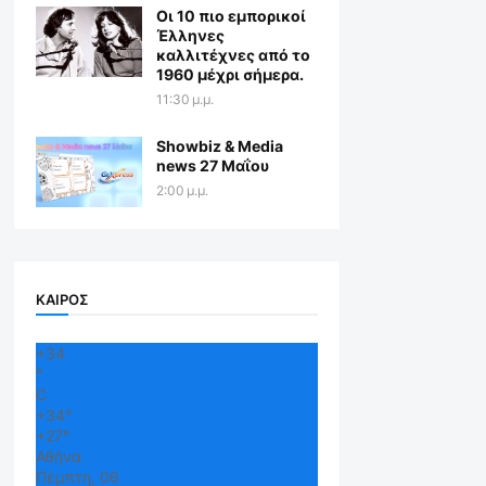
Οι 10 πιο εμπορικοί
Έλληνες
καλλιτέχνες από το
1960 μέχρι σήμερα.
11:30 μ.μ.
Showbiz & Media
news 27 Μαΐου
2:00 μ.μ.
ΚΑΙΡΟΣ
+
34
°
C
+
34°
+
27°
Αθήνα
Πέμπτη, 06