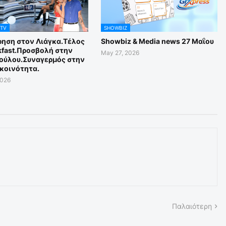
 TV
SHOWBIZ
ηση στον Λιάγκα.Τέλος
Showbiz & Media news 27 Μαΐου
kfast.Προσβολή στην
May 27, 2026
ούλου.Συναγερμός στην
κοινότητα.
2026
Παλαιότερη