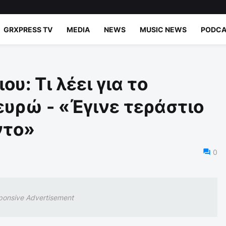
GRXPRESS TV
MEDIA
NEWS
MUSIC NEWS
PODCA
: Τι λέει για το
υρώ - «Έγινε τεράστιο
ντο»
0
ponsive Advertisement