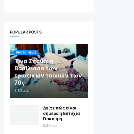
POPULAR POSTS
PHOTO NEWS
Τίνα Σπάθη: η
Βασίλισσα των
ερωτικών ταινιών των
70ς
8:30 μ.μ.
Δείτε πώς είναι
σημερα η Ευτυχία
Γιακουμή
5:30 μ.μ.