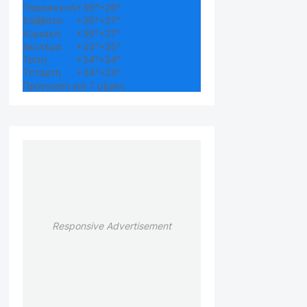
Παρασκευή
+
36°
+
28°
Σάββατο
+
36°
+
27°
Κυριακή
+
36°
+
27°
Δευτέρα
+
33°
+
25°
Τρίτη
+
34°
+
24°
Τετάρτη
+
34°
+
23°
Πρόγνωση για 7 μέρες
Responsive Advertisement