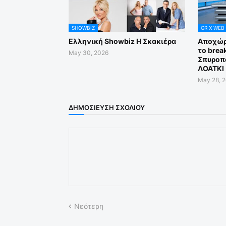
SHOWBIZ
GR X WEB
Ελληνική Showbiz Η Σκακιέρα
Αποχώρ
το brea
May 30, 2026
Σπυροπ
ΛΟΑΤΚΙ 
May 28, 
ΔΗΜΟΣΊΕΥΣΗ ΣΧΟΛΊΟΥ
Νεότερη