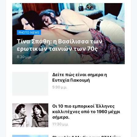
PHOTO NEWS
Τίνα Σπάθη: η Βασίλισσα των
ερωτικών ταινιών των 70ς
8:30 μ.μ.
Δείτε πώς είναι σημερα η
Ευτυχία Γιακουμή
5:30 μ.μ.
Οι 10 πιο εμπορικοί Έλληνες
καλλιτέχνες από το 1960 μέχρι
σήμερα.
11:30 μ.μ.