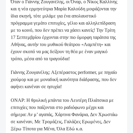
Όταν ο Γιάννης Ζουγανέλης, οι Όναρ, ο Νίκος Καλλίνης
και η νέα ερμηνεύτρια Μαρία Καλούδη μοιράζονται την
ίδια σκηνή, τότε μιλάμε για ένα απολαυστικό
πρόγραμμα γεμάτο επιτυχίες, γέλιο και αλληλεπίδραση
με το κοινό, που δεν πρέπει να χάσει κανείς! Την Τρίτη
17 Σεπτεμβρίου έρχονται στην πιο όμορφη ταράτσα της
Αθήνας, αυτήν του μυθικού θεάτρου «Λαμπέτη» και
έχουν σκοπό να μας δείξουν τη θέα με έναν μαγικό
τρόπο, μέσα από τα τραγούδια!
Γιάννης Ζουγανέλης: Αξεπέραστος performer, με πηγαίο
χιούμορ και με μοναδική ικανότητα διάδρασης, που δεν
αφήνει κανέναν σε ησυχία!
ΟΝΑΡ: Η θρυλική μπάντα του Λευτέρη Πλιάτσικα με
επιτυχίες που παίζονται στο ραδιόφωνο μέχρι και
σήμερα: Αν μ’ αγαπάς, Χάρτινα Φανάρια, Δεν Χρωστάω
σε κανέναν, Με Τρομάζεις, Γαλάζιες Ερωμένες, Δεν
Ξέρω Τίποτα για Μένα, Όλα Εδώ κ.α.