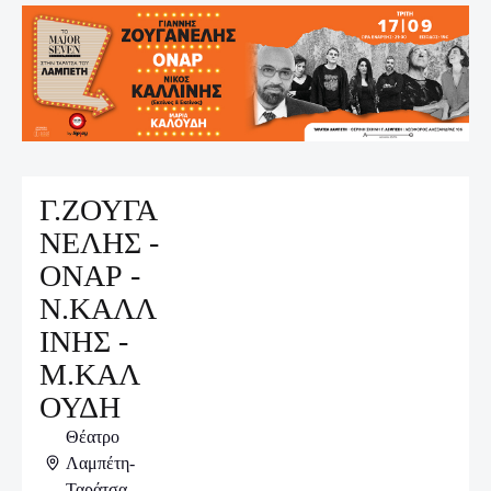
Γ.ΖΟΥΓΑ
ΝΕΛΗΣ -
ΟΝΑΡ -
Ν.ΚΑΛΛ
ΙΝΗΣ -
Μ.ΚΑΛ
Εισιτήρια
ΟΥΔΗ
Θέατρο
Λαμπέτη-
Ταράτσα