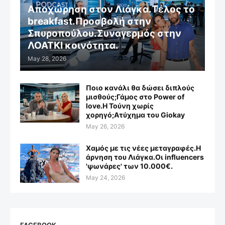
Αποχώρηση στον Λιάγκα.Τέλος το
breakfast.Προσβολή στην
Σπυροπούλου.Συναγερμός στην
ΛΟΑΤΚΙ κοινότητα.
May 28, 2026
Ποιο κανάλι θα δώσει διπλούς
μισθούς;Γάμος στο Power of
love.Η Τούνη χωρίς
χορηγό;Aτύχημα του Giokay
May 26, 2026
Χαμός με τις νέες μεταγραφές.Η
άρνηση του Λιάγκα.Οι influencers
'ψωνάρες' των 10.000€.
May 24, 2026