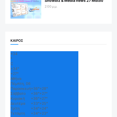
Showbiz & Media news 27 Μαΐου
2:00 μ.μ.
ΚΑΙΡΟΣ
+
34
°
C
+
34°
+
27°
Αθήνα
Πέμπτη, 06
Παρασκευή
+
36°
+
28°
Σάββατο
+
36°
+
27°
Κυριακή
+
36°
+
27°
Δευτέρα
+
33°
+
25°
Τρίτη
+
34°
+
24°
Τετάρτη
+
34°
+
23°