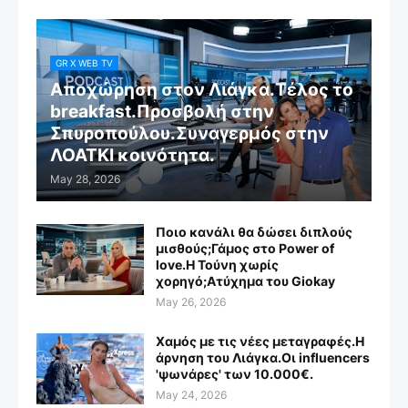
GR X WEB TV
Αποχώρηση στον Λιάγκα.Τέλος το
breakfast.Προσβολή στην
Σπυροπούλου.Συναγερμός στην
ΛΟΑΤΚΙ κοινότητα.
May 28, 2026
Ποιο κανάλι θα δώσει διπλούς
μισθούς;Γάμος στο Power of
love.Η Τούνη χωρίς
χορηγό;Aτύχημα του Giokay
May 26, 2026
Χαμός με τις νέες μεταγραφές.Η
άρνηση του Λιάγκα.Οι influencers
'ψωνάρες' των 10.000€.
May 24, 2026