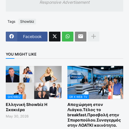
Responsive Advertisement
Tags
Showbiz
Facebook
YOU MIGHT LIKE
SHOWBIZ
GR X WEB TV
Ελληνική Showbiz Η
Αποχώρηση στον
Σκακιέρα
Λιάγκα.Τέλος το
breakfast.Προσβολή στην
May 30, 2026
Σπυροπούλου.Συναγερμός
στην ΛΟΑΤΚΙ κοινότητα.