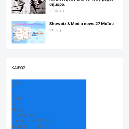
σήμερα.
11:30 μ.μ.
Showbiz & Media news 27 Μαΐου
2:00 μ.μ.
ΚΑΙΡΟΣ
+
33
°
C
+
34°
+
27°
Αθήνα
Πέμπτη, 06
Παρασκευή
+
36°
+
28°
Σάββατο
+
36°
+
27°