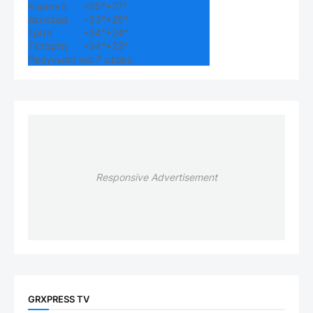
Κυριακή
+
35°
+
27°
Δευτέρα
+
33°
+
25°
Τρίτη
+
34°
+
24°
Τετάρτη
+
34°
+
23°
Πρόγνωση για 7 μέρες
Responsive Advertisement
GRXPRESS TV