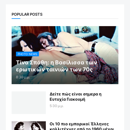
POPULAR POSTS
PHOTO NEWS
Τίνα Σπάθη: η Βασίλισσα των
ερωτικών ταινιών των 70ς
8:30 μ.μ.
Δείτε πώς είναι σημερα η
Ευτυχία Γιακουμή
5:30 μ.μ.
Οι 10 πιο εμπορικοί Έλληνες
καλλιτέχνες από το 1960 μέχρι