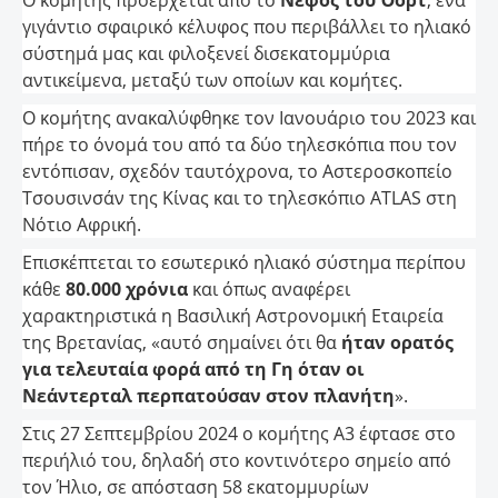
γιγάντιο σφαιρικό κέλυφος που περιβάλλει το ηλιακό
σύστημά μας και φιλοξενεί δισεκατομμύρια
αντικείμενα, μεταξύ των οποίων και κομήτες.
Ο κομήτης ανακαλύφθηκε τον Ιανουάριο του 2023 και
πήρε το όνομά του από τα δύο τηλεσκόπια που τον
εντόπισαν, σχεδόν ταυτόχρονα, το Αστεροσκοπείο
Τσουσινσάν της Κίνας και το τηλεσκόπιο ATLAS στη
Νότιο Αφρική.
Επισκέπτεται το εσωτερικό ηλιακό σύστημα περίπου
κάθε
80.000 χρόνια
και όπως αναφέρει
χαρακτηριστικά η Βασιλική Αστρονομική Εταιρεία
της Βρετανίας, «αυτό σημαίνει ότι θα
ήταν ορατός
για τελευταία φορά από τη Γη όταν οι
Νεάντερταλ περπατούσαν στον πλανήτη
».
Στις 27 Σεπτεμβρίου 2024 ο κομήτης A3 έφτασε στο
περιήλιό του, δηλαδή στο κοντινότερο σημείο από
τον Ήλιο, σε απόσταση 58 εκατομμυρίων