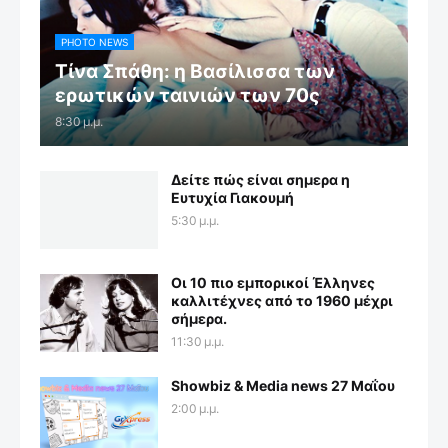
PHOTO NEWS
Τίνα Σπάθη: η Βασίλισσα των
ερωτικών ταινιών των 70ς
8:30 μ.μ.
Δείτε πώς είναι σημερα η
Ευτυχία Γιακουμή
5:30 μ.μ.
Οι 10 πιο εμπορικοί Έλληνες
καλλιτέχνες από το 1960 μέχρι
σήμερα.
11:30 μ.μ.
Showbiz & Media news 27 Μαΐου
2:00 μ.μ.