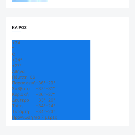
ΚΑΙΡΟΣ
+
34
°
C
+
34°
+
27°
Αθήνα
Πέμπτη, 06
Παρασκευή
+
36°
+
29°
Σάββατο
+
37°
+
31°
Κυριακή
+
36°
+
27°
Δευτέρα
+
33°
+
26°
Τρίτη
+
34°
+
24°
Τετάρτη
+
34°
+
23°
Πρόγνωση για 7 μέρες