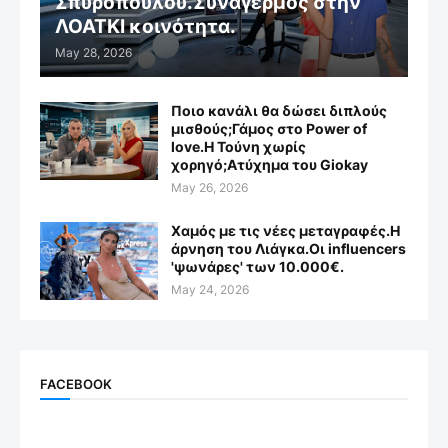
Σπυροπούλου.Συναγερμός στην
ΛΟΑΤΚΙ κοινότητα.
May 28, 2026
Ποιο κανάλι θα δώσει διπλούς
μισθούς;Γάμος στο Power of
love.Η Τούνη χωρίς
χορηγό;Aτύχημα του Giokay
May 26, 2026
Χαμός με τις νέες μεταγραφές.Η
άρνηση του Λιάγκα.Οι influencers
'ψωνάρες' των 10.000€.
May 24, 2026
FACEBOOK