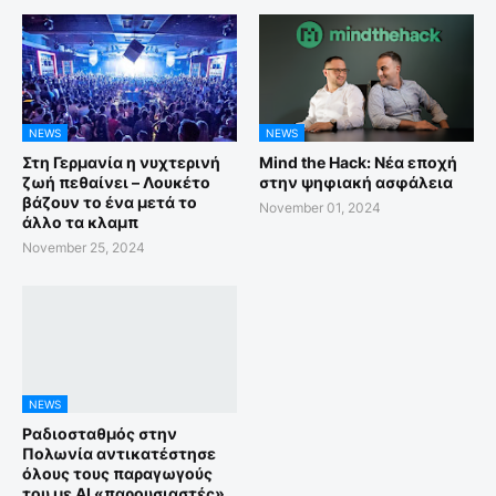
NEWS
NEWS
Στη Γερμανία η νυχτερινή
Mind the Hack: Νέα εποχή
ζωή πεθαίνει – Λουκέτο
στην ψηφιακή ασφάλεια
βάζουν το ένα μετά το
November 01, 2024
άλλο τα κλαμπ
November 25, 2024
NEWS
Ραδιοσταθμός στην
Πολωνία αντικατέστησε
όλους τους παραγωγούς
του με ΑΙ «παρουσιαστές»