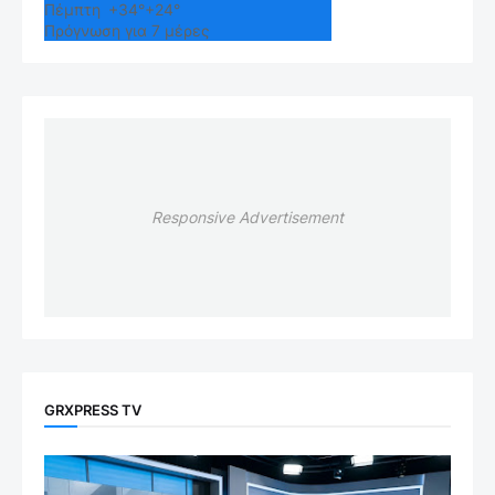
Πέμπτη
+
34°
+
24°
Πρόγνωση για 7 μέρες
Responsive Advertisement
GRXPRESS TV