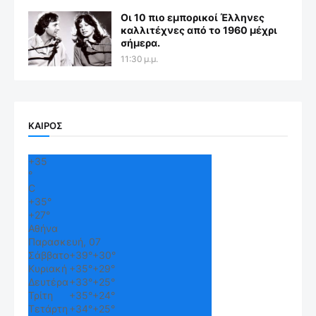
Οι 10 πιο εμπορικοί Έλληνες
καλλιτέχνες από το 1960 μέχρι
σήμερα.
11:30 μ.μ.
ΚΑΙΡΟΣ
+
35
°
C
+
35°
+
27°
Αθήνα
Παρασκευή, 07
Σάββατο
+
39°
+
30°
Κυριακή
+
35°
+
29°
Δευτέρα
+
33°
+
25°
Τρίτη
+
35°
+
24°
Τετάρτη
+
34°
+
25°