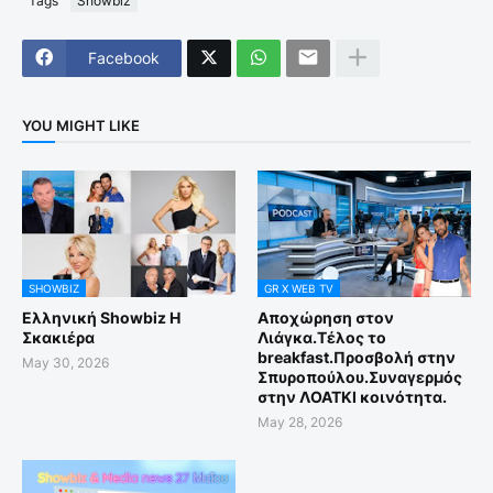
Tags
Showbiz
Facebook
YOU MIGHT LIKE
SHOWBIZ
GR X WEB TV
Ελληνική Showbiz Η
Αποχώρηση στον
Σκακιέρα
Λιάγκα.Τέλος το
breakfast.Προσβολή στην
May 30, 2026
Σπυροπούλου.Συναγερμός
στην ΛΟΑΤΚΙ κοινότητα.
May 28, 2026