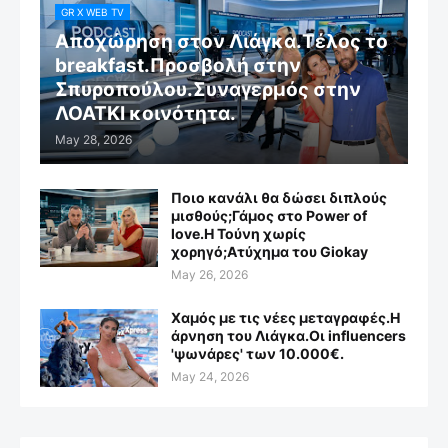
GR X WEB TV
Αποχώρηση στον Λιάγκα.Τέλος το
breakfast.Προσβολή στην
Σπυροπούλου.Συναγερμός στην
ΛΟΑΤΚΙ κοινότητα.
May 28, 2026
Ποιο κανάλι θα δώσει διπλούς
μισθούς;Γάμος στο Power of
love.Η Τούνη χωρίς
χορηγό;Aτύχημα του Giokay
May 26, 2026
Χαμός με τις νέες μεταγραφές.Η
άρνηση του Λιάγκα.Οι influencers
'ψωνάρες' των 10.000€.
May 24, 2026