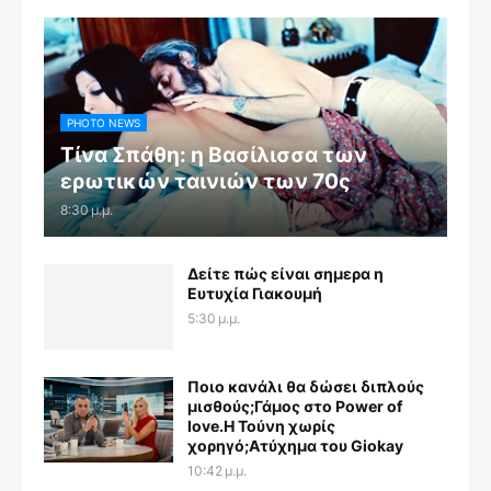
PHOTO NEWS
Τίνα Σπάθη: η Βασίλισσα των
ερωτικών ταινιών των 70ς
8:30 μ.μ.
Δείτε πώς είναι σημερα η
Ευτυχία Γιακουμή
5:30 μ.μ.
Ποιο κανάλι θα δώσει διπλούς
μισθούς;Γάμος στο Power of
love.Η Τούνη χωρίς
χορηγό;Aτύχημα του Giokay
10:42 μ.μ.