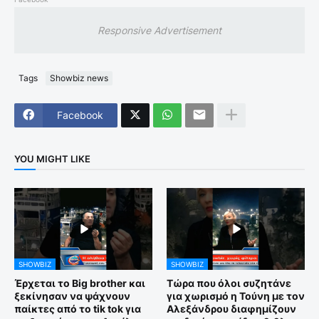
Responsive Advertisement
Tags
Showbiz news
Facebook
YOU MIGHT LIKE
SHOWBIZ
SHOWBIZ
Έρχεται το Big brother και
Τώρα που όλοι συζητάνε
ξεκίνησαν να ψάχνουν
για χωρισμό η Τούνη με τον
παίκτες από το tik tok για
Αλεξάνδρου διαφημίζουν