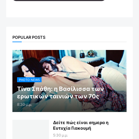
POPULAR POSTS
PHOTO NEWS
Τίνα Σπάθη: η Βασίλισσα των
ερωτικών ταινιών των 70ς
8:30 μ.μ.
Δείτε πώς είναι σημερα η
Ευτυχία Γιακουμή
5:30 μ.μ.