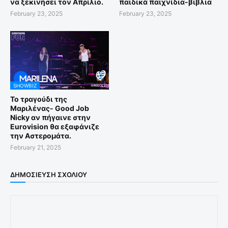
να ξεκινήσει τον Απρίλιο.
παιδικά παιχνίδια-βιβλια
February 23, 2025
February 23, 2025
SHOWBIZ
Το τραγούδι της
Μαριλένας- Good Job
Nicky αν πήγαινε στην
Eurovision θα εξαφάνιζε
την Αστερομάτα.
February 21, 2025
ΔΗΜΟΣΊΕΥΣΗ ΣΧΟΛΊΟΥ