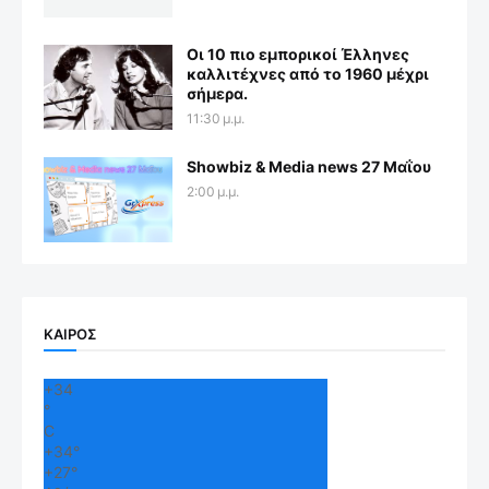
Οι 10 πιο εμπορικοί Έλληνες
καλλιτέχνες από το 1960 μέχρι
σήμερα.
11:30 μ.μ.
Showbiz & Media news 27 Μαΐου
2:00 μ.μ.
ΚΑΙΡΟΣ
+
34
°
C
+
34°
+
27°