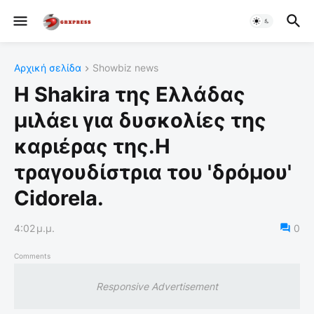
Αρχική σελίδα
Showbiz news
Η Shakira της Ελλάδας
μιλάει για δυσκολίες της
καριέρας της.Η
τραγουδίστρια του 'δρόμου'
Cidorela.
4:02 μ.μ.
0
Comments
Responsive Advertisement