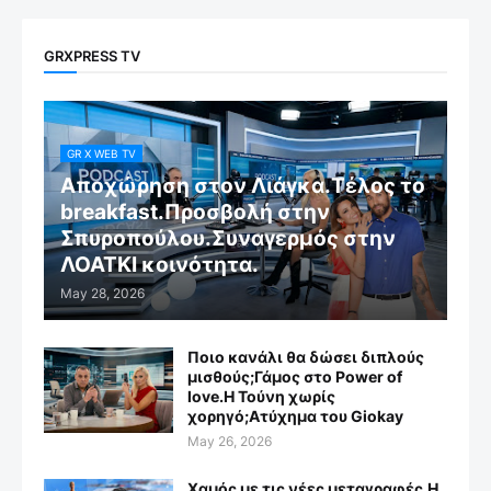
GRXPRESS TV
GR X WEB TV
Αποχώρηση στον Λιάγκα.Τέλος το
breakfast.Προσβολή στην
Σπυροπούλου.Συναγερμός στην
ΛΟΑΤΚΙ κοινότητα.
May 28, 2026
Ποιο κανάλι θα δώσει διπλούς
μισθούς;Γάμος στο Power of
love.Η Τούνη χωρίς
χορηγό;Aτύχημα του Giokay
May 26, 2026
Χαμός με τις νέες μεταγραφές.Η