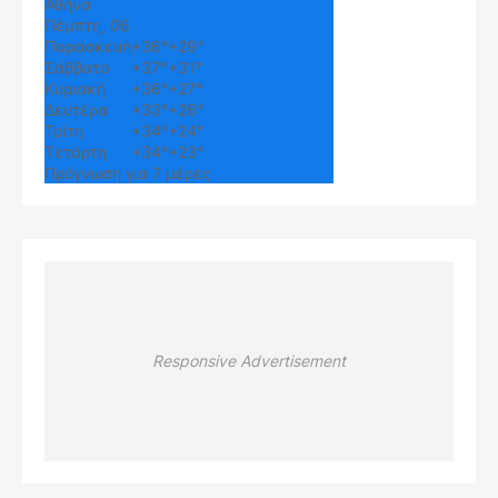
Αθήνα
Πέμπτη, 06
Παρασκευή
+
36°
+
29°
Σάββατο
+
37°
+
31°
Κυριακή
+
36°
+
27°
Δευτέρα
+
33°
+
26°
Τρίτη
+
34°
+
24°
Τετάρτη
+
34°
+
23°
Πρόγνωση για 7 μέρες
Responsive Advertisement