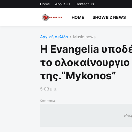
Home
About Us
Contact Us
HOME
SHOWBIZ NEWS
Αρχική σελίδα
Music news
Η Evangelia υποδ
το ολοκαίνουργιο
της.“Mykonos”
5:03 μ.μ.
Comments
Res