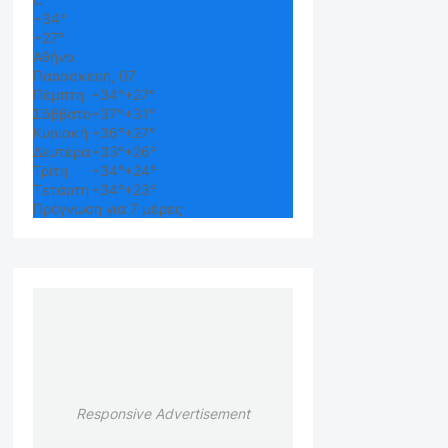
+
34°
+
27°
Αθήνα
Παρασκευή, 07
Πέμπτη
+
34°
+
27°
Σάββατο
+
37°
+
31°
Κυριακή
+
36°
+
27°
Δευτέρα
+
33°
+
26°
Τρίτη
+
34°
+
24°
Τετάρτη
+
34°
+
23°
Πρόγνωση για 7 μέρες
Responsive Advertisement