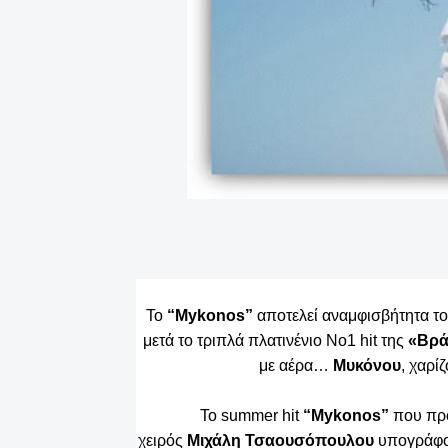
Το
“
Mykonos
”
αποτελεί αναμφισβήτητα το
μετά το τριπλά πλατινένιο Νο1 hit της
«Βρά
με αέρα…
Μυκόνου
, χαρί
To summer hit
“Mykonos”
που πρό
χειρός
Μιχάλη
Τσαουσόπουλου
υπογράφ