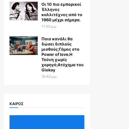
Οι 10 πιο εμπορικοί
Έλληνες
καλλιτέχνες από το
1960 μέχρι σήμερα.
11:30 μ.μ.
Ποιο κανάλι θα
δώσει διπλούς
μισθούς;Γάμος στο
Power of love.Η
Τούνη χωρίς
χορηγό;Aτύχημα του
Giokay
10:42 μ.μ.
ΚΑΙΡΟΣ
+
34
°
C