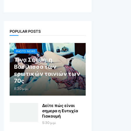
POPULAR POSTS
PHOTO NEWS
Τίνα Σπάθη: η
Βασίλισσα των
ερωτικών ταινιών των
70ς
8:30 μ.μ.
Δείτε πώς είναι
σημερα η Ευτυχία
Γιακουμή
5:30 μ.μ.