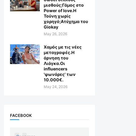
μισθούς;Γάμος στο
Power of love.Η
Τούνη χωρίς
χορηγό;Aτύχημα του
Giokay
May 26, 2026
Χαμός με τις νέες
μεταγραφές.Η
άρνηση του
Λιάγκα.Οι
influencers
'ψωνάρες' των
10.000€.
May 24, 2026
FACEBOOK