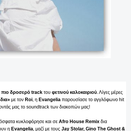
πιο δροσερό track
του
φετινού
καλοκαιριού
. Λίγες μέρες
δια»
με τον
Roi
, η
Evangelia
παρουσίασε το αγγλόφωνο hit
ζοντάς μας το soundtrack των διακοπών μας!
σφατα κυκλοφόρησε και σε
Afro House Remix
δια
ουν η
Evangelia
, μαζί με τους
Jay Stolar, Gino The Ghost &