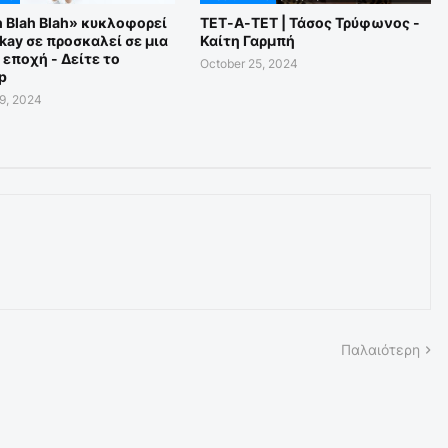
h Blah Blah» κυκλοφορεί
ΤΕΤ-Α-ΤΕΤ | Τάσος Τρύφωνος -
ikay σε προσκαλεί σε μια
Καίτη Γαρμπή
 εποχή - Δείτε το
October 25, 2024
p
9, 2024
Παλαιότερη