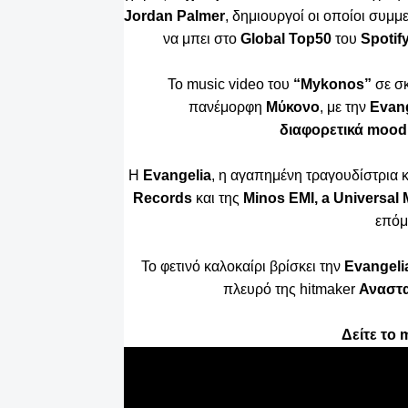
Jordan Palmer
, δημιουργοί οι οποίοι συμμ
να μπει στο
Global Top50
του
Spotif
Το
music video
του
“
Mykonos
”
σε σ
πανέμορφη
Μύκονο
, με την
Evang
διαφορετικά
mood
Η
Evangelia
, η αγαπημένη τραγουδίστρια 
Records
και της
Minos EMI, a Universa
επόμ
Το φετινό καλοκαίρι βρίσκει την
Evangeli
πλευρό της hitmaker
Αναστ
Δείτε το
m