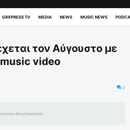
GRXPRESS TV
MEDIA
NEWS
MUSIC NEWS
PODCA
έχεται τον Αύγουστο με
 music video
0
ponsive Advertisement