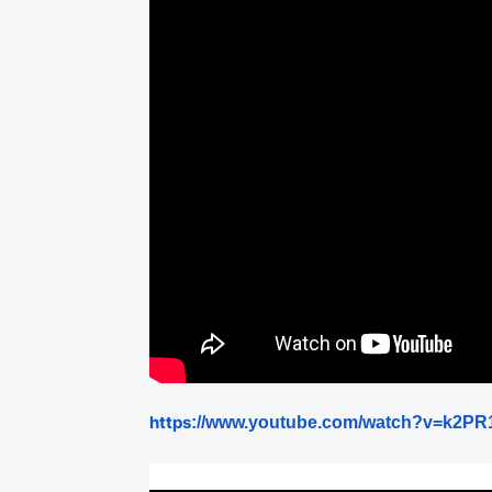
https
://
www
.
youtube
.
com
/
watch
?
v
=
k
2
PR