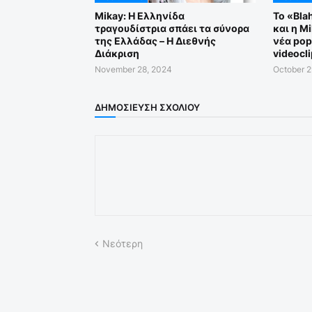
Mikay: Η Ελληνίδα
Το «Bla
τραγουδίστρια σπάει τα σύνορα
και η M
της Ελλάδας – Η Διεθνής
νέα pop
Διάκριση
videocli
November 28, 2024
October 2
ΔΗΜΟΣΊΕΥΣΗ ΣΧΟΛΊΟΥ
Νεότερη