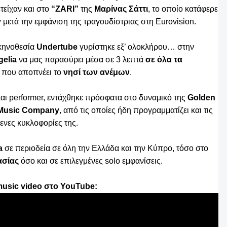
ετείχαν και στο
“ZARI”
της
Μαρίνας
Σάττι
, το οποίο κατάφερε
y
μετά την εμφάνιση της τραγουδίστριας στη Eurovision.
κηνοθεσία
Undertube
γυρίστηκε εξ’ ολοκλήρου… στην
elia
να μας παρασύρει μέσα σε 3 λεπτά
σε όλα τα
που αποπνέει το
νησί των ανέμων
.
και performer, εντάχθηκε πρόσφατα στο δυναμικό της
Golden
l Music Company
, από τις οποίες ήδη προγραμματίζει και τις
ενες κυκλοφορίες της.
a
σε περιοδεία σε όλη την Ελλάδα και την Κύπρο, τόσο στο
ασίας
όσο και σε επιλεγμένες solo εμφανίσεις.
usic video
στο
YouTube
: