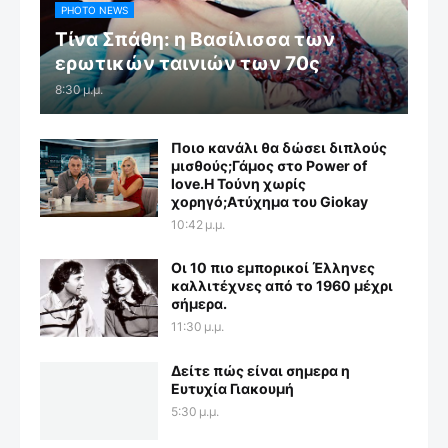
PHOTO NEWS
Τίνα Σπάθη: η Βασίλισσα των
ερωτικών ταινιών των 70ς
8:30 μ.μ.
Ποιο κανάλι θα δώσει διπλούς
μισθούς;Γάμος στο Power of
love.Η Τούνη χωρίς
χορηγό;Aτύχημα του Giokay
10:42 μ.μ.
Οι 10 πιο εμπορικοί Έλληνες
καλλιτέχνες από το 1960 μέχρι
σήμερα.
11:30 μ.μ.
Δείτε πώς είναι σημερα η
Ευτυχία Γιακουμή
5:30 μ.μ.