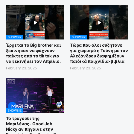
SHOWBIZ
SHOWBIZ
Έρχεται το Big brother και
Τώρα που όλοι συζητάνε
ξεκίνησαν να ψάχνουν
για χωρισμό η Τούνη με τον
παίκτες από το tik tok για
Αλεξάνδρου διαφημίζουν
να ξεκινήσει τον Απρίλιο.
παιδικά παιχνίδια-βιβλια
February 23, 2025
February 23, 2025
SHOWBIZ
Το τραγούδι της
Μαριλένας- Good Job
Nicky αν πήγαινε στην