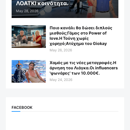
ΛΟΑΤΚΙ κοινότητα.
May 28, 2026
Ποιο κανάλι θα δώσει διπλούς
μισθούς;Γάμος στο Power of
love.Η Τούνη χωρίς
χορηγό;Aτύχημα του Giokay
May 26, 2026
Χαμός με τις νέες μεταγραφές.Η
άρνηση του Λιάγκα.Οι influencers
'ψωνάρες' των 10.000€.
May 24, 2026
FACEBOOK