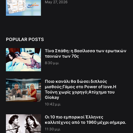
May 27, 2026
POPULAR POSTS
Τίνα Σπάθη: η Βασίλισσα των ερωτικών
ταινιών των 70ς
8:30 μ.μ.
Ποιο κανάλι θα δώσει διπλούς
μισθούς;Γάμος στο Power of love.Η
Τούνη χωρίς χορηγό;Aτύχημα του
Giokay
10:42 μ.μ.
Οι 10 πιο εμπορικοί Έλληνες
καλλιτέχνες από το 1960 μέχρι σήμερα.
11:30 μ.μ.