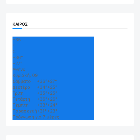
ΚΑΙΡΟΣ
+
35
°
C
+
36°
+
27°
Αθήνα
Κυριακή, 09
Σάββατο
+
36°
+
27°
Δευτέρα
+
34°
+
25°
Τρίτη
+
35°
+
25°
Τετάρτη
+
36°
+
26°
Πέμπτη
+
33°
+
24°
Παρασκευή
+
31°
+
23°
Πρόγνωση για 7 μέρες