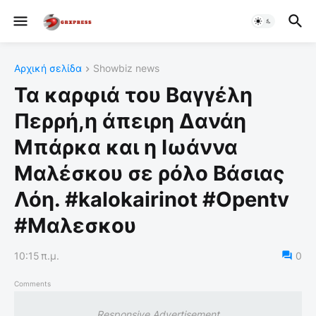
Αρχική σελίδα
Showbiz news
Τα καρφιά του Βαγγέλη
Περρή,η άπειρη Δανάη
Μπάρκα και η Ιωάννα
Μαλέσκου σε ρόλο Βάσιας
Λόη. #kalokairinot #Opentv
#Μαλεσκου
10:15 π.μ.
0
Comments
Responsive Advertisement