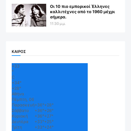
Οι 10 πιο εμπορικοί Έλληνες
καλλιτέχνες από το 1960 μέχρι
σήμερα.
11:30 μ.μ.
ΚΑΙΡΟΣ
+
33
°
C
+
34°
+
28°
Αθήνα
Πέμπτη, 06
Παρασκευή
+
36°
+
28°
Σάββατο
+
36°
+
28°
Κυριακή
+
36°
+
27°
Δευτέρα
+
33°
+
25°
Τρίτη
+
33°
+
24°