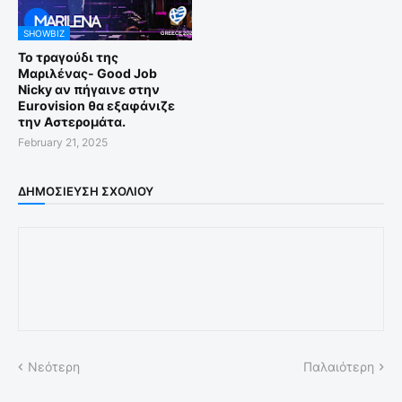
SHOWBIZ
Το τραγούδι της
Μαριλένας- Good Job
Nicky αν πήγαινε στην
Eurovision θα εξαφάνιζε
την Αστερομάτα.
February 21, 2025
ΔΗΜΟΣΊΕΥΣΗ ΣΧΟΛΊΟΥ
Νεότερη
Παλαιότερη