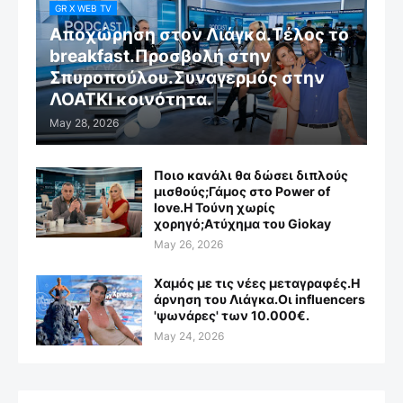
GR X WEB TV
Αποχώρηση στον Λιάγκα.Τέλος το
breakfast.Προσβολή στην
Σπυροπούλου.Συναγερμός στην
ΛΟΑΤΚΙ κοινότητα.
May 28, 2026
Ποιο κανάλι θα δώσει διπλούς
μισθούς;Γάμος στο Power of
love.Η Τούνη χωρίς
χορηγό;Aτύχημα του Giokay
May 26, 2026
Χαμός με τις νέες μεταγραφές.Η
άρνηση του Λιάγκα.Οι influencers
'ψωνάρες' των 10.000€.
May 24, 2026