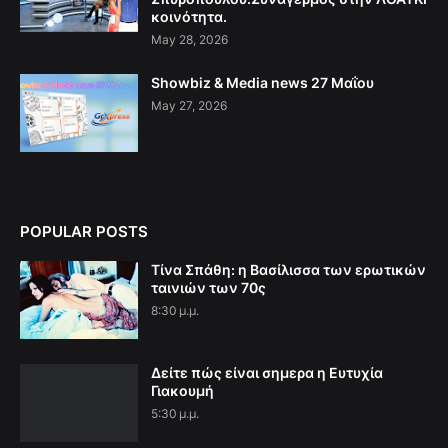
κοινότητα.
May 28, 2026
Showbiz & Media news 27 Μαΐου
May 27, 2026
POPULAR POSTS
Τίνα Σπάθη: η Βασίλισσα των ερωτικών
ταινιών των 70ς
8:30 μ.μ.
Δείτε πώς είναι σημερα η Ευτυχία
Γιακουμή
5:30 μ.μ.