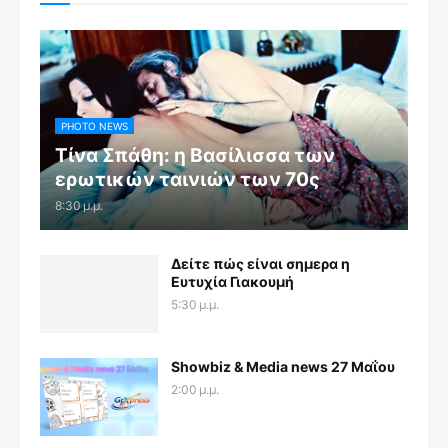
PHOTO NEWS
Τίνα Σπάθη: η Βασίλισσα των
ερωτικών ταινιών των 70ς
8:30 μ.μ.
Δείτε πώς είναι σημερα η
Ευτυχία Γιακουμή
5:30 μ.μ.
Showbiz & Media news 27 Μαΐου
2:00 μ.μ.