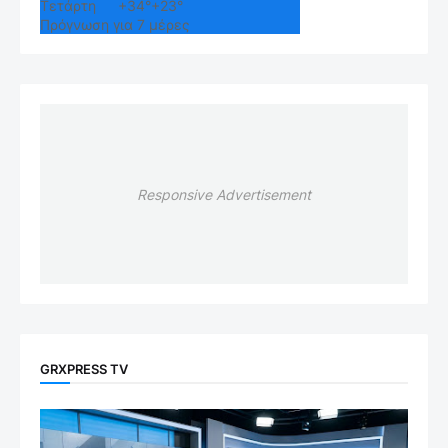
Τετάρτη
+
34°
+
23°
Πρόγνωση για 7 μέρες
Responsive Advertisement
GRXPRESS TV