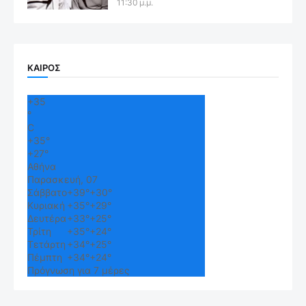
11:30 μ.μ.
ΚΑΙΡΟΣ
+
35
°
C
+
35°
+
27°
Αθήνα
Παρασκευή, 07
Σάββατο
+
39°
+
30°
Κυριακή
+
35°
+
29°
Δευτέρα
+
33°
+
25°
Τρίτη
+
35°
+
24°
Τετάρτη
+
34°
+
25°
Πέμπτη
+
34°
+
24°
Πρόγνωση για 7 μέρες