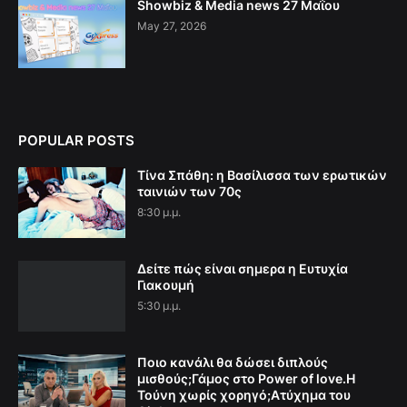
Showbiz & Media news 27 Μαΐου
May 27, 2026
POPULAR POSTS
Τίνα Σπάθη: η Βασίλισσα των ερωτικών
ταινιών των 70ς
8:30 μ.μ.
Δείτε πώς είναι σημερα η Ευτυχία
Γιακουμή
5:30 μ.μ.
Ποιο κανάλι θα δώσει διπλούς
μισθούς;Γάμος στο Power of love.Η
Τούνη χωρίς χορηγό;Aτύχημα του