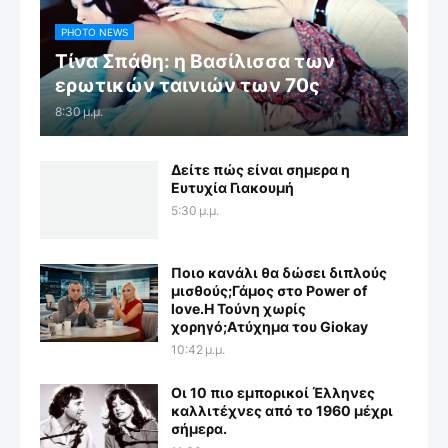
PHOTO NEWS
Τίνα Σπάθη: η Βασίλισσα των
ερωτικών ταινιών των 70ς
8:30 μ.μ.
Δείτε πώς είναι σημερα η
Ευτυχία Γιακουμή
5:30 μ.μ.
Ποιο κανάλι θα δώσει διπλούς
μισθούς;Γάμος στο Power of
love.Η Τούνη χωρίς
χορηγό;Aτύχημα του Giokay
10:42 μ.μ.
Οι 10 πιο εμπορικοί Έλληνες
καλλιτέχνες από το 1960 μέχρι
σήμερα.