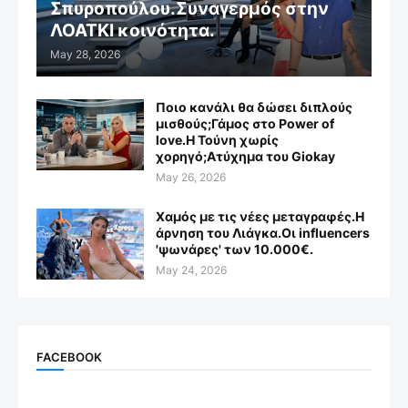
Σπυροπούλου.Συναγερμός στην
ΛΟΑΤΚΙ κοινότητα.
May 28, 2026
Ποιο κανάλι θα δώσει διπλούς
μισθούς;Γάμος στο Power of
love.Η Τούνη χωρίς
χορηγό;Aτύχημα του Giokay
May 26, 2026
Χαμός με τις νέες μεταγραφές.Η
άρνηση του Λιάγκα.Οι influencers
'ψωνάρες' των 10.000€.
May 24, 2026
FACEBOOK