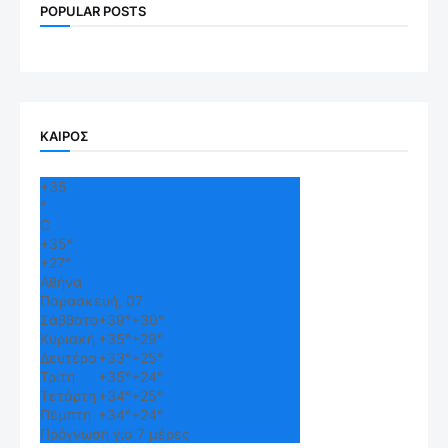
POPULAR POSTS
ΚΑΙΡΟΣ
+
35
°
C
+
35°
+
27°
Αθήνα
Παρασκευή, 07
Σάββατο
+
39°
+
30°
Κυριακή
+
35°
+
29°
Δευτέρα
+
33°
+
25°
Τρίτη
+
35°
+
24°
Τετάρτη
+
34°
+
25°
Πέμπτη
+
34°
+
24°
Πρόγνωση για 7 μέρες