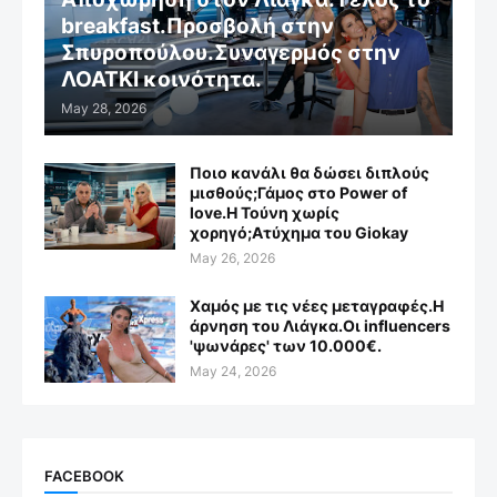
breakfast.Προσβολή στην
Σπυροπούλου.Συναγερμός στην
ΛΟΑΤΚΙ κοινότητα.
May 28, 2026
Ποιο κανάλι θα δώσει διπλούς
μισθούς;Γάμος στο Power of
love.Η Τούνη χωρίς
χορηγό;Aτύχημα του Giokay
May 26, 2026
Χαμός με τις νέες μεταγραφές.Η
άρνηση του Λιάγκα.Οι influencers
'ψωνάρες' των 10.000€.
May 24, 2026
FACEBOOK