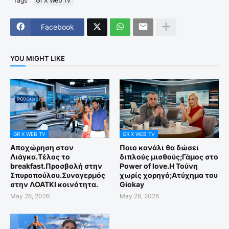
Tags
Gr X Web Tv
Facebook
YOU MIGHT LIKE
GR X WEB TV
GR X WEB TV
Αποχώρηση στον
Ποιο κανάλι θα δώσει
Λιάγκα.Τέλος το
διπλούς μισθούς;Γάμος στο
breakfast.Προσβολή στην
Power of love.Η Τούνη
Σπυροπούλου.Συναγερμός
χωρίς χορηγό;Aτύχημα του
στην ΛΟΑΤΚΙ κοινότητα.
Giokay
May 28, 2026
May 26, 2026