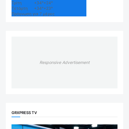
Τρίτη
+
34°
+
24°
Τετάρτη
+
34°
+
23°
Πρόγνωση για 7 μέρες
Responsive Advertisement
GRXPRESS TV