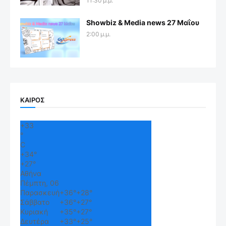
11:30 μ.μ.
Showbiz & Media news 27 Μαΐου
2:00 μ.μ.
ΚΑΙΡΟΣ
+
33
°
C
+
34°
+
27°
Αθήνα
Πέμπτη, 06
Παρασκευή
+
36°
+
28°
Σάββατο
+
36°
+
27°
Κυριακή
+
35°
+
27°
Δευτέρα
+
33°
+
25°