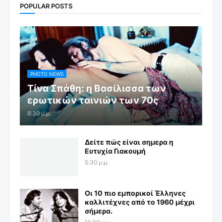
POPULAR POSTS
PHOTO NEWS
Τίνα Σπάθη: η Βασίλισσα των
ερωτικών ταινιών των 70ς
8:30 μ.μ.
Δείτε πώς είναι σημερα η
Ευτυχία Γιακουμή
5:30 μ.μ.
Οι 10 πιο εμπορικοί Έλληνες
καλλιτέχνες από το 1960 μέχρι
σήμερα.