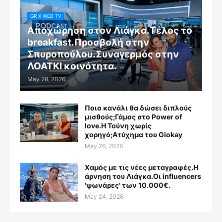
GR X WEB TV
Αποχώρηση στον Λιάγκα.Τέλος το
breakfast.Προσβολή στην
Σπυροπούλου.Συναγερμός στην
ΛΟΑΤΚΙ κοινότητα.
May 28, 2026
Ποιο κανάλι θα δώσει διπλούς
μισθούς;Γάμος στο Power of
love.Η Τούνη χωρίς
χορηγό;Aτύχημα του Giokay
May 26, 2026
Χαμός με τις νέες μεταγραφές.Η
άρνηση του Λιάγκα.Οι influencers
'ψωνάρες' των 10.000€.
May 24, 2026