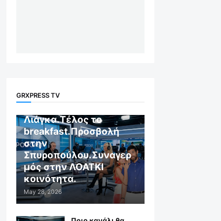
GR X WEB TV
GRXPRESS TV
Αποχώρηση στον
Λιάγκα.Τέλος το
breakfast.Προσβολή
στην
Σπυροπούλου.Συναγερ
μός στην ΛΟΑΤΚΙ
κοινότητα.
May 28, 2026
Ποιο κανάλι θα