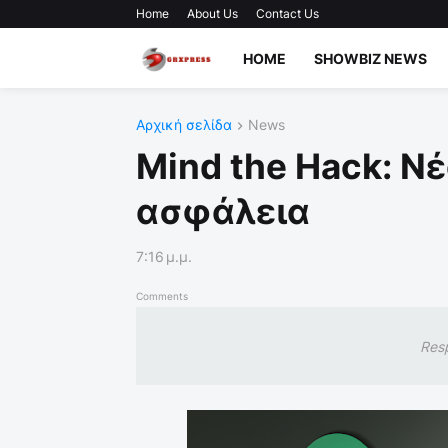
Home
About Us
Contact Us
HOME
SHOWBIZ NEWS
Αρχική σελίδα
News
Mind the Hack: Ν
ασφάλεια
7:16 μ.μ.
Comments
Res