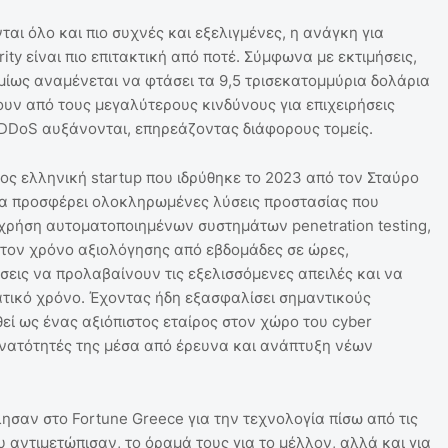
ται όλο και πιο συχνές και εξελιγμένες, η ανάγκη για
ty είναι πιο επιτακτική από ποτέ. Σύμφωνα με εκτιμήσεις,
ίως αναμένεται να φτάσει τα 9,5 τρισεκατομμύρια δολάρια
ουν από τους μεγαλύτερους κινδύνους για επιχειρήσεις
ς DDoS αυξάνονται, επηρεάζοντας διάφορους τομείς.
ος ελληνική startup που ιδρύθηκε το 2023 από τον Σταύρο
 να προσφέρει ολοκληρωμένες λύσεις προστασίας που
 χρήση αυτοματοποιημένων συστημάτων penetration testing,
ι τον χρόνο αξιολόγησης από εβδομάδες σε ώρες,
σεις να προλαβαίνουν τις εξελισσόμενες απειλές και να
τικό χρόνο. Έχοντας ήδη εξασφαλίσει σημαντικούς
θεί ως ένας αξιόπιστος εταίρος στον χώρο του cyber
 δυνατότητές της μέσα από έρευνα και ανάπτυξη νέων
ίλησαν στο Fortune Greece για την τεχνολογία πίσω από τις
 αντιμετώπισαν, το όραμά τους για το μέλλον, αλλά και για