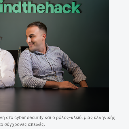
 στο cyber security και ο ρόλος-κλειδί μιας ελληνικής
πό σύγχρονες απειλές.