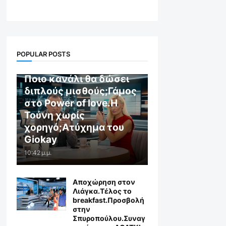
POPULAR POSTS
GR X WEB TV
Ποιο κανάλι θα δώσει
διπλούς μισθούς;Γάμος
στο Power of love.Η
Τούνη χωρίς
χορηγό;Aτύχημα του
Giokay
10:42 μ.μ.
Αποχώρηση στον
Λιάγκα.Τέλος το
breakfast.Προσβολή
στην
Σπυροπούλου.Συναγ