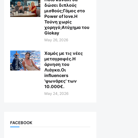
δώσει διπλούς
μισθούς;Γάμος στο
Power of love.Η
Τούνη χωρίς
χορηγό;Aτύχημα του
Giokay
May 26, 2026
Χαμός με τις νέες
μεταγραφές.Η
άρνηση του
Λιάγκα.Οι
influencers
'ψωνάρες' των
10.000€.
May 24, 2026
FACEBOOK