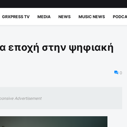
GRXPRESS TV
MEDIA
NEWS
MUSIC NEWS
PODCA
έα εποχή στην ψηφιακή
0
ponsive Advertisement