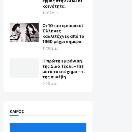
ερμός στην ΛΟΑΤΚΙ
κοινότητα.
12:02 π.μ.
Οι 10 πιο εμπορικοί
Έλληνες
καλλιτέχνες από το
1960 μέχρι σήμερα.
11:30 μ.μ.
Η πρώτη εμφάνιση
της Σιλό Τζολί – Πιτ
μετά το ατύχημα – τι
της συνέβη
9:00 μ.μ.
ΚΑΙΡΟΣ
+
33
°