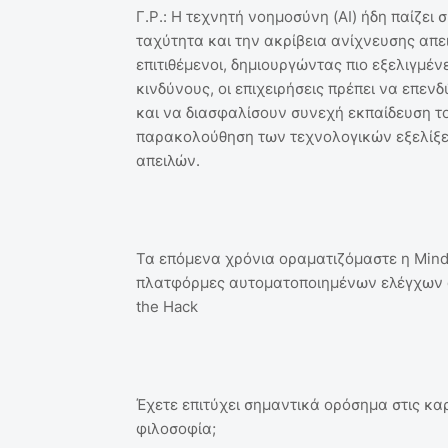
Γ.Ρ.: Η τεχνητή νοημοσύνη (AI) ήδη παίζε
ταχύτητα και την ακρίβεια ανίχνευσης απει
επιτιθέμενοι, δημιουργώντας πιο εξελιγμέν
κινδύνους, οι επιχειρήσεις πρέπει να επε
και να διασφαλίσουν συνεχή εκπαίδευση τ
παρακολούθηση των τεχνολογικών εξελίξεω
απειλών.
Τα επόμενα χρόνια οραματιζόμαστε η Mind 
πλατφόρμες αυτοματοποιημένων ελέγχων α
the Hack
Έχετε επιτύχει σημαντικά ορόσημα στις καρ
φιλοσοφία;