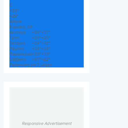
C
+
33°
+
28°
Αθήνα
Κυριακή, 09
Δευτέρα
+
35°
+
27°
Τρίτη
+
34°
+
25°
Τετάρτη
+
34°
+
25°
Πέμπτη
+
34°
+
24°
Παρασκευή
+
33°
+
23°
Σάββατο
+
31°
+
22°
Πρόγνωση για 7 μέρες
Responsive Advertisement