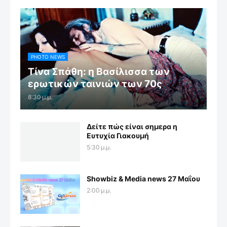
PHOTO NEWS
Τίνα Σπάθη: η Βασίλισσα των
ερωτικών ταινιών των 70ς
8:30 μ.μ.
Δείτε πώς είναι σημερα η
Ευτυχία Γιακουμή
5:30 μ.μ.
Showbiz & Media news 27 Μαΐου
2:00 μ.μ.