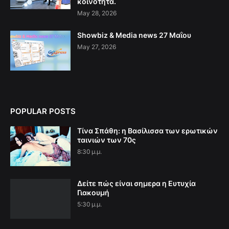
κοινότητα.
May 28, 2026
Showbiz & Media news 27 Μαΐου
May 27, 2026
POPULAR POSTS
Τίνα Σπάθη: η Βασίλισσα των ερωτικών
ταινιών των 70ς
8:30 μ.μ.
Δείτε πώς είναι σημερα η Ευτυχία
Γιακουμή
5:30 μ.μ.