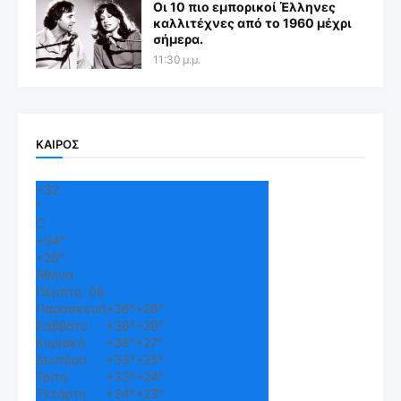
Οι 10 πιο εμπορικοί Έλληνες
καλλιτέχνες από το 1960 μέχρι
σήμερα.
11:30 μ.μ.
ΚΑΙΡΟΣ
+
32
°
C
+
34°
+
28°
Αθήνα
Πέμπτη, 06
Παρασκευή
+
36°
+
28°
Σάββατο
+
36°
+
28°
Κυριακή
+
36°
+
27°
Δευτέρα
+
33°
+
25°
Τρίτη
+
33°
+
24°
Τετάρτη
+
34°
+
23°