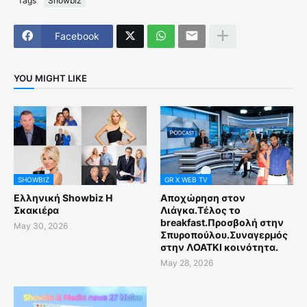
Tags
Showbiz
Facebook
YOU MIGHT LIKE
SHOWBIZ
GR X WEB TV
Ελληνική Showbiz Η
Αποχώρηση στον
Σκακιέρα
Λιάγκα.Τέλος το
breakfast.Προσβολή στην
May 30, 2026
Σπυροπούλου.Συναγερμός
στην ΛΟΑΤΚΙ κοινότητα.
May 28, 2026