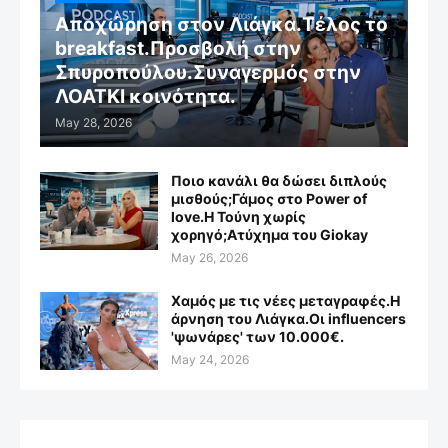
Αποχώρηση στον Λιάγκα.Τέλος το
breakfast.Προσβολή στην
Σπυροπούλου.Συναγερμός στην
ΛΟΑΤΚΙ κοινότητα.
May 28, 2026
Ποιο κανάλι θα δώσει διπλούς
μισθούς;Γάμος στο Power of
love.Η Τούνη χωρίς
χορηγό;Aτύχημα του Giokay
May 26, 2026
Χαμός με τις νέες μεταγραφές.Η
άρνηση του Λιάγκα.Οι influencers
'ψωνάρες' των 10.000€.
May 24, 2026