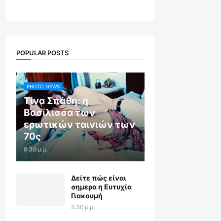
POPULAR POSTS
PHOTO NEWS
Τίνα Σπάθη: η
Βασίλισσα των
ερωτικών ταινιών των
70ς
8:30 μ.μ.
Δείτε πώς είναι
σημερα η Ευτυχία
Γιακουμή
5:30 μ.μ.