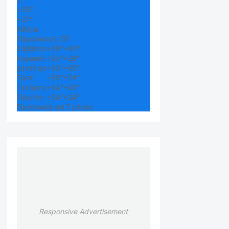
+
35°
+
27°
Αθήνα
Παρασκευή, 07
Σάββατο
+
39°
+
30°
Κυριακή
+
35°
+
29°
Δευτέρα
+
33°
+
25°
Τρίτη
+
35°
+
24°
Τετάρτη
+
34°
+
25°
Πέμπτη
+
34°
+
24°
Πρόγνωση για 7 μέρες
Responsive Advertisement