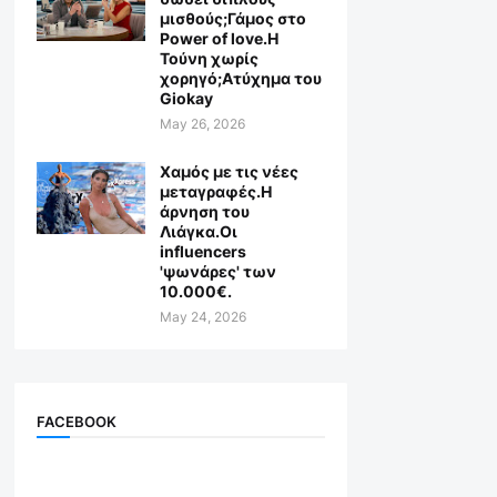
μισθούς;Γάμος στο
Power of love.Η
Τούνη χωρίς
χορηγό;Aτύχημα του
Giokay
May 26, 2026
Χαμός με τις νέες
μεταγραφές.Η
άρνηση του
Λιάγκα.Οι
influencers
'ψωνάρες' των
10.000€.
May 24, 2026
FACEBOOK