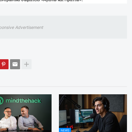
ιλανθρωπικό σωματείο «Αγαπώ και Πράττω».
ponsive Advertisement
NEWS