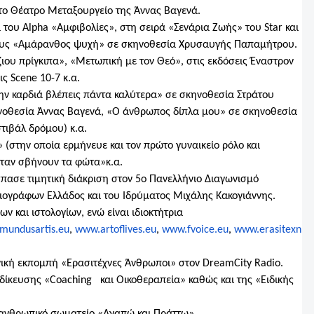
το Θέατρο Μεταξουργείο της Άννας Βαγενά.
 του Alpha «Αμφιβολίες», στη σειρά «Σενάρια Ζωής» του Star και
μήκους «Αμάρανθος ψυχή» σε σκηνοθεσία Χρυσαυγής Παπαμήτρου.
ζιου πρίγκιπα», «Μετωπική με τον Θεό», στις εκδόσεις Έναστρον
ις Scene 10-7 κ.α.
ην καρδιά βλέπεις πάντα καλύτερα» σε σκηνοθεσία Στράτου
ηνοθεσία Άννας Βαγενά, «Ο άνθρωπος δίπλα μου» σε σκηνοθεσία
τιβάλ δρόμου) κ.α.
 (στην οποία ερμήνευε και τον πρώτο γυναικείο ρόλο και
Όταν σβήνουν τα φώτα»κ.α.
σπασε τιμητική διάκριση στον 5ο Πανελλήνιο Διαγωνισμό
ιογράφων Ελλάδος και του Ιδρύματος Μιχάλης Κακογιάννης.
ν και ιστολογίων, ενώ είναι ιδιοκτήτρια
mundusartis.eu
,
www.artoflives.eu
,
www.fvoice.eu
,
www.erasitexn
νική εκπομπή «Ερασιτέχνες Άνθρωποι» στον DreamCity Radio.
δίκευσης «Coaching και Οικοθεραπεία» καθώς και της «Ειδικής