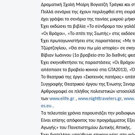
Δραματική Σχολή Μαίρη Βογιατζή Τράγκα και σ
Πολλά σενάρια της έχουν περιληφθεί στη σειρά
έχει γράψει το σενάριο της ταινίας μικρού 
Έχει εκδώσει τα βιβλία «Το σύνδρομο του γαλά
«Οι Βράχοι», «Το σπίτι της Σιωπής» στις εκδόσε
Έχει πρωταγωνιστήσει στις παραστάσεις «Με τ
Τζώρτζογλου, «Θα σου πω μία ιστορία» σε σκ
Βίβιαν Ιωάννου (1ο βραβείο στο 3ο διεθνές φεσ
Έχει σκηνοθετήσει τις παραστάσεις «Οι Βράχοι»
απέσπασε το βραβείο κοινού στα GTA2013), «
Το θεατρικό της έργο «Σκοτεινός πατέρας» απέ
Συγγραφής Θεατρικού έργου της Ένωσης Σεναρ
Αρθρογραφεί σε πλήθος πολιτιστικών ιστοσελίδω
των
www.elife.gr
,
www.nighttravelers.gr
,
www.
es.eu
.
Τα τελευταία χρόνια παρουσιάζει την ραδιοφω
Είναι επίσης απόφοιτος του προγράμματος Εξει
Αγωγής» του Πανεπιστημίου Δυτικής Αττικής.