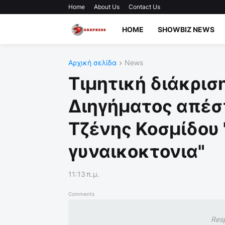
Home
About Us
Contact Us
HOME
SHOWBIZ NEWS
Αρχική σελίδα
News
Τιμητική διάκρισ
Διηγήματος απέσ
Τζένης Κοσμίδου 
γυναικοκτονια"
11:13 π.μ.
Comments
Res