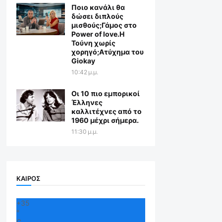
Ποιο κανάλι θα
δώσει διπλούς
μισθούς;Γάμος στο
Power of love.Η
Τούνη χωρίς
χορηγό;Aτύχημα του
Giokay
10:42 μ.μ.
Οι 10 πιο εμπορικοί
Έλληνες
καλλιτέχνες από το
1960 μέχρι σήμερα.
11:30 μ.μ.
ΚΑΙΡΟΣ
+
35
°
C