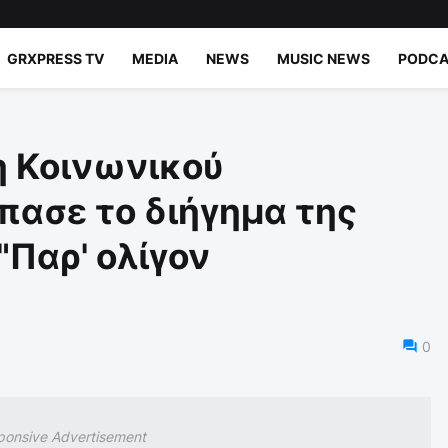
GRXPRESS TV
MEDIA
NEWS
MUSIC NEWS
PODCA
η Κοινωνικού
πασε το διήγημα της
"Παρ' ολίγον
0
ponsive Advertisement