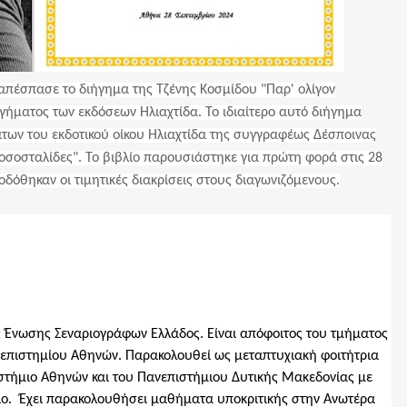
 απέσπασε το διήγημα της Τζένης Κοσμίδου "Παρ' ολίγον
γήματος των εκδόσεων Ηλιαχτίδα. Το ιδιαίτερο αυτό διήγημα
των του εκδοτικού οίκου Ηλιαχτίδα της συγγραφέως Δέσποινας
οσοσταλίδες". Το βιβλίο παρουσιάστηκε για πρώτη φορά στις 28
οδόθηκαν οι τιμητικές διακρίσεις στους διαγωνιζόμενους.
ης Ένωσης Σεναριογράφων Ελλάδος. Είναι απόφοιτος του τμήματος
νεπιστημίου Αθηνών. Παρακολουθεί ως μεταπτυχιακή φοιτήτρια
στήμιο Αθηνών και του Πανεπιστήμιου Δυτικής Μακεδονίας με
ριο. Έχει παρακολουθήσει μαθήματα υποκριτικής στην Ανωτέρα