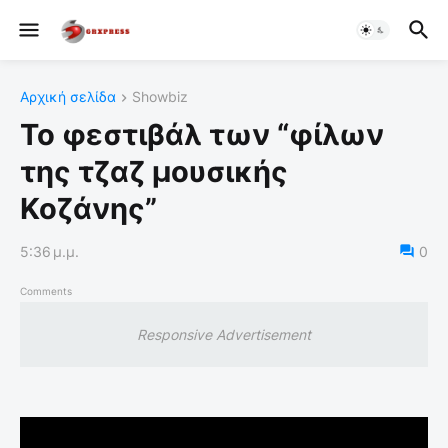
Αρχική σελίδα
Showbiz
Το φεστιβάλ των “φίλων
της τζαζ μουσικής
Κοζάνης”
5:36 μ.μ.
0
Comments
Responsive Advertisement