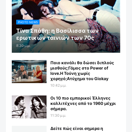
PHOTO NEWS
Τίνα Σπάθη: η Βασίλισσα των
ερωτικών ταινιών των 70ς
8:30 μ.μ.
Ποιο κανάλι θα δώσει διπλούς
μισθούς;Γάμος στο Power of
love.Η Τούνη χωρίς
χορηγό;Aτύχημα του Giokay
10:42 μ.μ.
Οι 10 πιο εμπορικοί Έλληνες
καλλιτέχνες από το 1960 μέχρι
σήμερα.
11:30 μ.μ.
Δείτε πώς είναι σημερα η