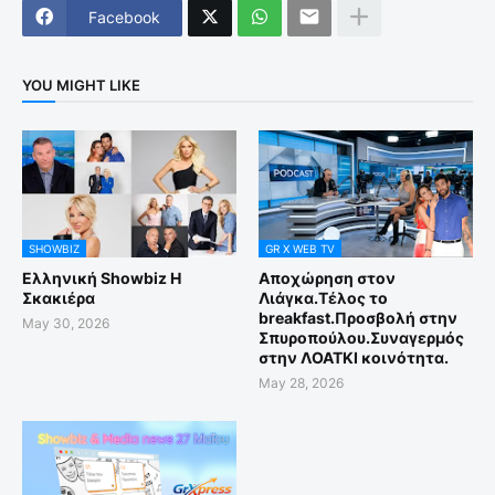
Facebook
YOU MIGHT LIKE
SHOWBIZ
GR X WEB TV
Ελληνική Showbiz Η
Αποχώρηση στον
Σκακιέρα
Λιάγκα.Τέλος το
breakfast.Προσβολή στην
May 30, 2026
Σπυροπούλου.Συναγερμός
στην ΛΟΑΤΚΙ κοινότητα.
May 28, 2026