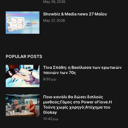
May 28, 2026
Showbiz & Media news 27 Μαΐου
May 27, 2026
POPULAR POSTS
Τίνα Σπάθη: η Βασίλισσα των ερωτικών
ταινιών των 70ς
8:30 μ.μ.
Ποιο κανάλι θα δώσει διπλούς
μισθούς;Γάμος στο Power of love.Η
Τούνη χωρίς χορηγό;Aτύχημα του
Giokay
10:42 μ.μ.