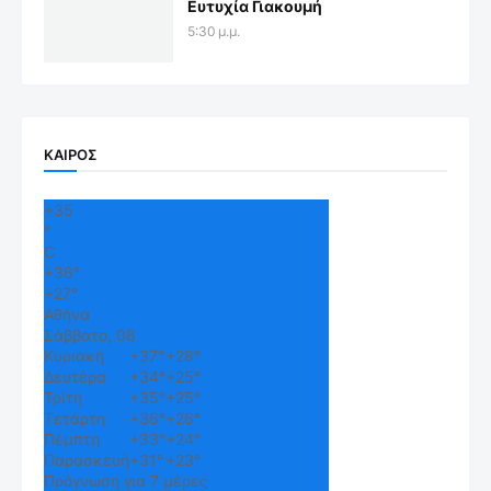
Ευτυχία Γιακουμή
5:30 μ.μ.
ΚΑΙΡΟΣ
+
35
°
C
+
36°
+
27°
Αθήνα
Σάββατο, 08
Κυριακή
+
37°
+
28°
Δευτέρα
+
34°
+
25°
Τρίτη
+
35°
+
25°
Τετάρτη
+
36°
+
26°
Πέμπτη
+
33°
+
24°
Παρασκευή
+
31°
+
23°
Πρόγνωση για 7 μέρες