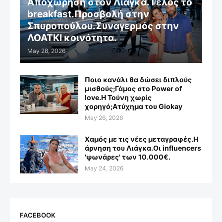
Αποχώρηση στον Λιάγκα.Τέλος το
breakfast.Προσβολή στην
Σπυροπούλου.Συναγερμός στην
ΛΟΑΤΚΙ κοινότητα.
May 28, 2026
Ποιο κανάλι θα δώσει διπλούς
μισθούς;Γάμος στο Power of
love.Η Τούνη χωρίς
χορηγό;Aτύχημα του Giokay
May 26, 2026
Χαμός με τις νέες μεταγραφές.Η
άρνηση του Λιάγκα.Οι influencers
'ψωνάρες' των 10.000€.
May 24, 2026
FACEBOOK