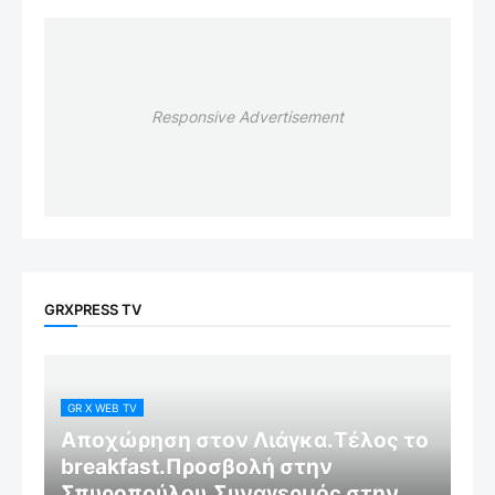
Responsive Advertisement
GRXPRESS TV
GR X WEB TV
Αποχώρηση στον Λιάγκα.Τέλος το
breakfast.Προσβολή στην
Σπυροπούλου.Συναγερμός στην