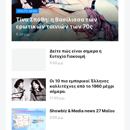
PHOTO NEWS
Τίνα Σπάθη: η Βασίλισσα των
ερωτικών ταινιών των 70ς
8:30 μ.μ.
Δείτε πώς είναι σημερα η
Ευτυχία Γιακουμή
5:30 μ.μ.
Οι 10 πιο εμπορικοί Έλληνες
καλλιτέχνες από το 1960 μέχρι
σήμερα.
11:30 μ.μ.
Showbiz & Media news 27 Μαΐου
2:00 μ.μ.