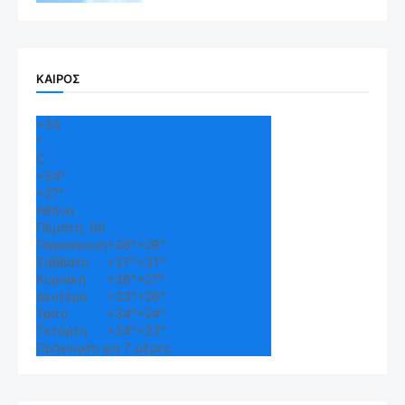
ΚΑΙΡΟΣ
+
34
°
C
+
34°
+
27°
Αθήνα
Πέμπτη, 06
Παρασκευή
+
36°
+
29°
Σάββατο
+
37°
+
31°
Κυριακή
+
36°
+
27°
Δευτέρα
+
33°
+
26°
Τρίτη
+
34°
+
24°
Τετάρτη
+
34°
+
23°
Πρόγνωση για 7 μέρες