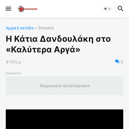
Αρχική σελίδα
Showbiz
Η Κάτια Δανδουλάκη στο
«Καλύτερα Αργά»
9:15 π.μ.
0
Comments
Responsive Advertisement