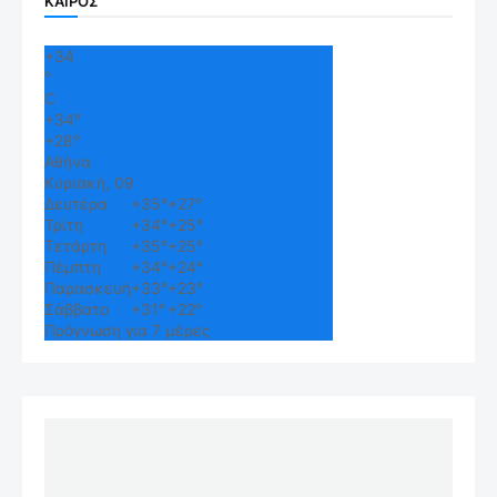
ΚΑΙΡΟΣ
+
34
°
C
+
34°
+
28°
Αθήνα
Κυριακή, 09
Δευτέρα
+
35°
+
27°
Τρίτη
+
34°
+
25°
Τετάρτη
+
35°
+
25°
Πέμπτη
+
34°
+
24°
Παρασκευή
+
33°
+
23°
Σάββατο
+
31°
+
22°
Πρόγνωση για 7 μέρες