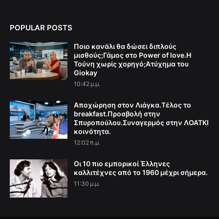
POPULAR POSTS
Ποιο κανάλι θα δώσει διπλούς
μισθούς;Γάμος στο Power of love.Η
Τούνη χωρίς χορηγό;Aτύχημα του
Giokay
10:42 μ.μ.
Αποχώρηση στον Λιάγκα.Τέλος το
breakfast.Προσβολή στην
Σπυροπούλου.Συναγερμός στην ΛΟΑΤΚΙ
κοινότητα.
12:02 π.μ.
Οι 10 πιο εμπορικοί Έλληνες
καλλιτέχνες από το 1960 μέχρι σήμερα.
11:30 μ.μ.