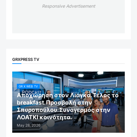
Responsive Advertisement
GRXPRESS TV
GR X WEB TV
Αποχώρηση στον Λιάγκα.Τέλος το
breakfast.Προσβολή στην
Σπυροπούλου.Συναγερμός στην
ΛΟΑΤΚΙ κοινότητα.
May 28, 2026