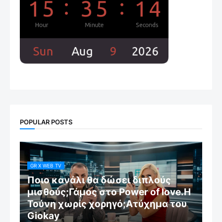
POPULAR POSTS
GR X WEB TV
Ποιο κανάλι θα δώσει διπλούς
μισθούς;Γάμος στο Power of love.Η
Τούνη χωρίς χορηγό;Aτύχημα του
Giokay