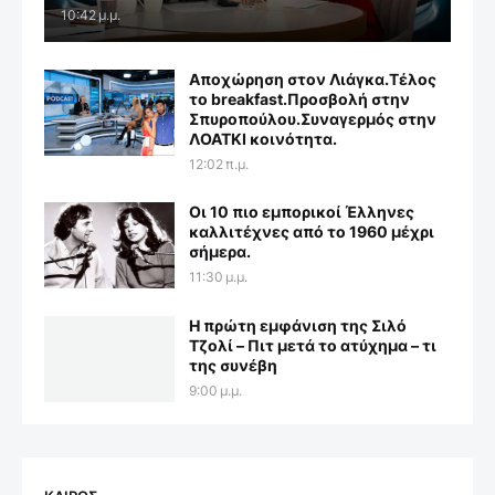
10:42 μ.μ.
Αποχώρηση στον Λιάγκα.Τέλος
το breakfast.Προσβολή στην
Σπυροπούλου.Συναγερμός στην
ΛΟΑΤΚΙ κοινότητα.
12:02 π.μ.
Οι 10 πιο εμπορικοί Έλληνες
καλλιτέχνες από το 1960 μέχρι
σήμερα.
11:30 μ.μ.
Η πρώτη εμφάνιση της Σιλό
Τζολί – Πιτ μετά το ατύχημα – τι
της συνέβη
9:00 μ.μ.