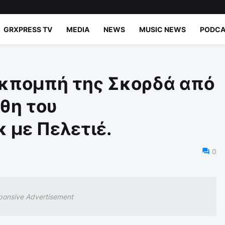
GRXPRESS TV
MEDIA
NEWS
MUSIC NEWS
PODCA
εκπομπή της Σκορδά από
άθη του
 με Πελετιέ.
0
ponsive Advertisement