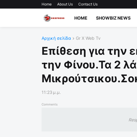
Home
About Us
Contact Us
HOME
SHOWBIZ NEWS
Αρχική σελίδα
Gr X Web Tv
Επίθεση για την 
την Φίνου.Τα 2 λ
Μικρούτσικου.Σοκ
11:23 μ.μ.
Comments
Res