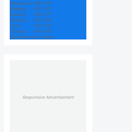
Παρασκευή
+
36°
+
29°
Σάββατο
+
37°
+
31°
Κυριακή
+
36°
+
27°
Δευτέρα
+
33°
+
26°
Τρίτη
+
34°
+
24°
Τετάρτη
+
34°
+
23°
Πρόγνωση για 7 μέρες
Responsive Advertisement