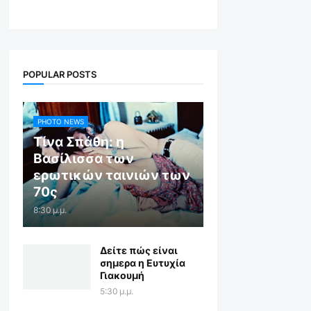
POPULAR POSTS
PHOTO NEWS
Τίνα Σπάθη: η
Βασίλισσα των
ερωτικών ταινιών των
70ς
8:30 μ.μ.
Δείτε πώς είναι
σημερα η Ευτυχία
Γιακουμή
5:30 μ.μ.