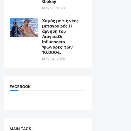
Giokay
May 26, 2026
Χαμός με τις νέες
μεταγραφές.Η
άρνηση του
Λιάγκα.Οι
influencers
'ψωνάρες' των
10.000€.
May 24, 2026
FACEBOOK
MAIN TAGS