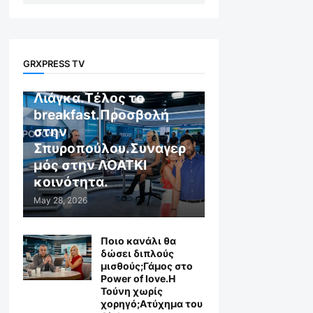
GR X WEB TV
GRXPRESS TV
Αποχώρηση στον
Λιάγκα.Τέλος το
breakfast.Προσβολή
στην
Σπυροπούλου.Συναγερ
μός στην ΛΟΑΤΚΙ
κοινότητα.
May 28, 2026
Ποιο κανάλι θα
δώσει διπλούς
μισθούς;Γάμος στο
Power of love.Η
Τούνη χωρίς
χορηγό;Aτύχημα του