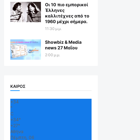
Οι 10 πιο εμπορικοί
Έλληνες
καλλιτέχνες από το
1960 μέχρι σήμερα.
11:30 μ.μ.
Showbiz & Media
news 27 Μαΐου
2:00 μ.μ.
ΚΑΙΡΟΣ
+
34
°
C
+
34°
+
27°
Αθήνα
Πέμπτη, 06