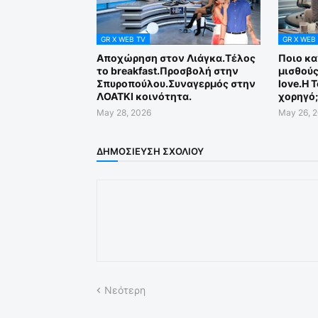
GR X WEB TV
GR X WEB
Αποχώρηση στον Λιάγκα.Τέλος
Ποιο κα
το breakfast.Προσβολή στην
μισθούς
Σπυροπούλου.Συναγερμός στην
love.Η 
ΛΟΑΤΚΙ κοινότητα.
χορηγό;
May 28, 2026
May 26, 
ΔΗΜΟΣΊΕΥΣΗ ΣΧΟΛΊΟΥ
Νεότερη