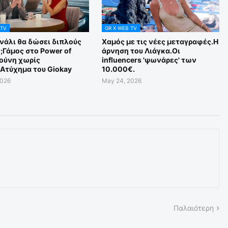
 TV
GR X WEB TV
νάλι θα δώσει διπλούς
Χαμός με τις νέες μεταγραφές.Η
;Γάμος στο Power of
άρνηση του Λιάγκα.Οι
Τούνη χωρίς
influencers 'ψωνάρες' των
Aτύχημα του Giokay
10.000€.
2026
May 24, 2026
Παλαιότερη