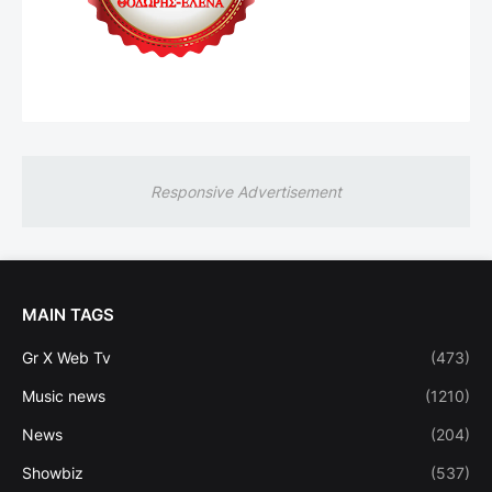
Responsive Advertisement
MAIN TAGS
Gr X Web Tv
(473)
Music news
(1210)
News
(204)
Showbiz
(537)