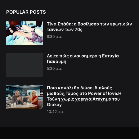
POPULAR POSTS
Τίνα Σπάθη: η Βασίλισσα των ερωτικών
ταινιών των 70ς
8:30 μ.μ.
Δείτε πώς είναι σημερα η Ευτυχία
Γιακουμή
5:30 μ.μ.
Ποιο κανάλι θα δώσει διπλούς
μισθούς;Γάμος στο Power of love.Η
Τούνη χωρίς χορηγό;Aτύχημα του
Giokay
10:42 μ.μ.