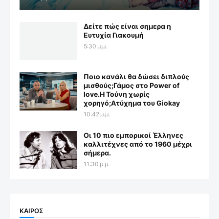
Δείτε πώς είναι σημερα η
Ευτυχία Γιακουμή
5:30 μ.μ.
Ποιο κανάλι θα δώσει διπλούς
μισθούς;Γάμος στο Power of
love.Η Τούνη χωρίς
χορηγό;Aτύχημα του Giokay
10:42 μ.μ.
Οι 10 πιο εμπορικοί Έλληνες
καλλιτέχνες από το 1960 μέχρι
σήμερα.
11:30 μ.μ.
ΚΑΙΡΟΣ