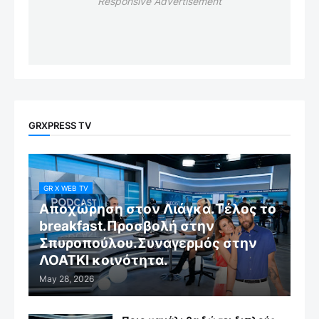
Responsive Advertisement
GRXPRESS TV
GR X WEB TV
Αποχώρηση στον Λιάγκα.Τέλος το
breakfast.Προσβολή στην
Σπυροπούλου.Συναγερμός στην
ΛΟΑΤΚΙ κοινότητα.
May 28, 2026