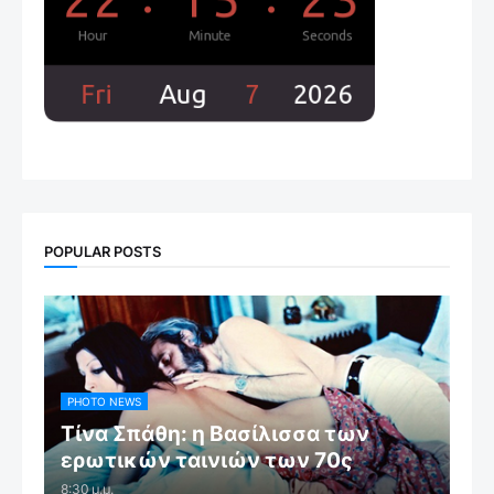
POPULAR POSTS
PHOTO NEWS
Τίνα Σπάθη: η Βασίλισσα των
ερωτικών ταινιών των 70ς
8:30 μ.μ.