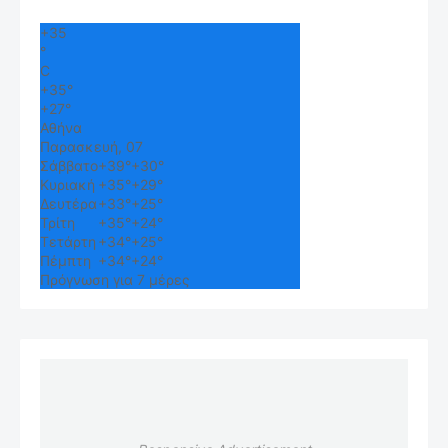
+
35
°
C
+
35°
+
27°
Αθήνα
Παρασκευή, 07
Σάββατο
+
39°
+
30°
Κυριακή
+
35°
+
29°
Δευτέρα
+
33°
+
25°
Τρίτη
+
35°
+
24°
Τετάρτη
+
34°
+
25°
Πέμπτη
+
34°
+
24°
Πρόγνωση για 7 μέρες