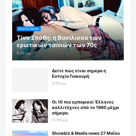
PHOTO NEWS
Τίνα Σπάθη: η Βασίλισσα των
ερωτικών ταινιών των 70ς
8:30 μ.μ.
Δείτε πώς είναι σημερα η
Ευτυχία Γιακουμή
5:30 μ.μ.
Οι 10 πιο εμπορικοί Έλληνες
καλλιτέχνες από το 1960 μέχρι
σήμερα.
11:30 μ.μ.
Showbiz & Media news 27 Μαΐου