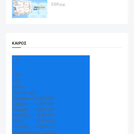
2:00 μ.μ.
ΚΑΙΡΟΣ
+
34
°
C
+
34°
+
27°
Αθήνα
Πέμπτη, 06
Παρασκευή
+
36°
+
29°
Σάββατο
+
37°
+
31°
Κυριακή
+
36°
+
27°
Δευτέρα
+
33°
+
26°
Τρίτη
+
34°
+
24°
Τετάρτη
+
34°
+
23°
Πρόγνωση για 7 μέρες