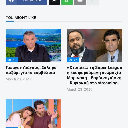
YOU MIGHT LIKE
MEDIA
MEDIA
Γιώργος Λιάγκας: Σκληρό
«Χτυπάει» τη Super League
παζάρι για το συμβόλαιο
η κυοφορούμενη συμμαχία
Μαρινάκη – Βαρδινογιάννη
March 29, 2026
– Κυριακού στο streaming.
March 23, 2026