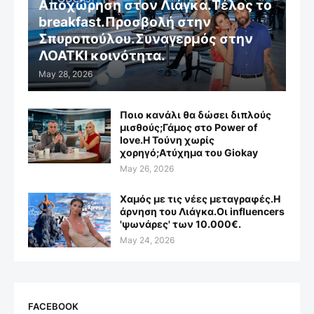
Αποχώρηση στον Λιάγκα.Τέλος το
breakfast.Προσβολή στην
Σπυροπούλου.Συναγερμός στην
ΛΟΑΤΚΙ κοινότητα.
May 28, 2026
Ποιο κανάλι θα δώσει διπλούς
μισθούς;Γάμος στο Power of
love.Η Τούνη χωρίς
χορηγό;Aτύχημα του Giokay
May 26, 2026
Χαμός με τις νέες μεταγραφές.Η
άρνηση του Λιάγκα.Οι influencers
'ψωνάρες' των 10.000€.
May 24, 2026
FACEBOOK