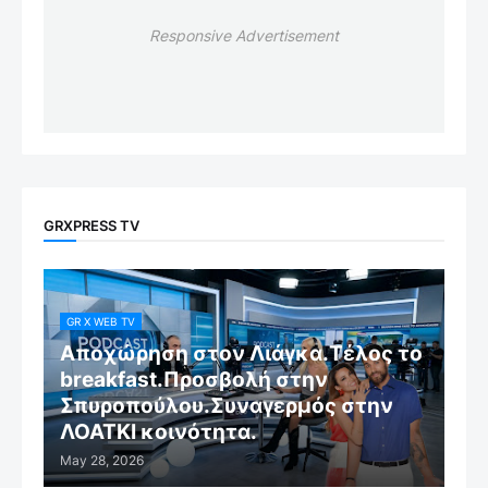
Responsive Advertisement
GRXPRESS TV
GR X WEB TV
Αποχώρηση στον Λιάγκα.Τέλος το
breakfast.Προσβολή στην
Σπυροπούλου.Συναγερμός στην
ΛΟΑΤΚΙ κοινότητα.
May 28, 2026