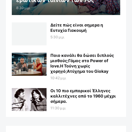
ερωτικών ταινιών των 70ς
8:30 μ.μ.
Δείτε πώς είναι σημερα η
Ευτυχία Γιακουμή
5:30 μ.μ.
Ποιο κανάλι θα δώσει διπλούς
μισθούς;Γάμος στο Power of
love.Η Τούνη χωρίς
χορηγό;Aτύχημα του Giokay
10:42 μ.μ.
Οι 10 πιο εμπορικοί Έλληνες
καλλιτέχνες από το 1960 μέχρι
σήμερα.
11:30 μ.μ.