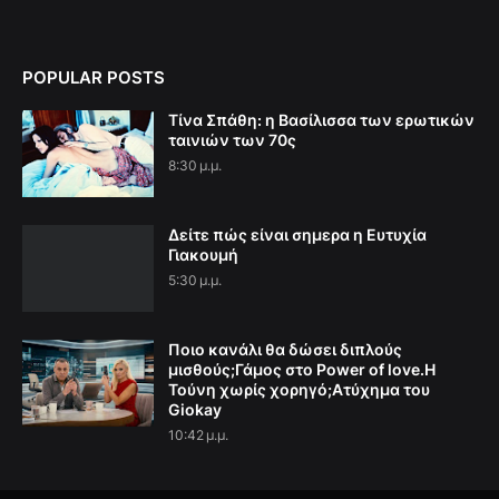
POPULAR POSTS
Τίνα Σπάθη: η Βασίλισσα των ερωτικών
ταινιών των 70ς
8:30 μ.μ.
Δείτε πώς είναι σημερα η Ευτυχία
Γιακουμή
5:30 μ.μ.
Ποιο κανάλι θα δώσει διπλούς
μισθούς;Γάμος στο Power of love.Η
Τούνη χωρίς χορηγό;Aτύχημα του
Giokay
10:42 μ.μ.