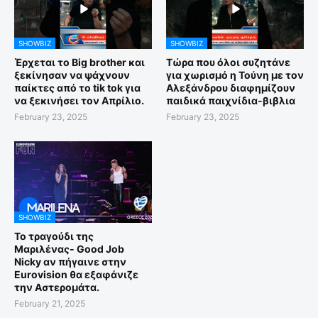
SHOWBIZ
SHOWBIZ
Έρχεται το Big brother και
Τώρα που όλοι συζητάνε
ξεκίνησαν να ψάχνουν
για χωρισμό η Τούνη με τον
παίκτες από το tik tok για
Αλεξάνδρου διαφημίζουν
να ξεκινήσει τον Απρίλιο.
παιδικά παιχνίδια-βιβλια
February 23, 2025
February 23, 2025
SHOWBIZ
Το τραγούδι της
Μαριλένας- Good Job
Nicky αν πήγαινε στην
Eurovision θα εξαφάνιζε
την Αστερομάτα.
February 21, 2025