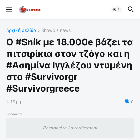
Αρχική σελίδα
Showbiz news
Ο #Snik με 18.000e βάζει τα
πιτσιρίκια στον τζόγο και η
#Ασημίνα Ιγγλέζου ντυμένη
στο #Survivorgr
#Survivorgreece
4:16 μ.μ.
0
Comments
Responsive Advertisement