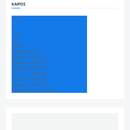
ΚΑΙΡΟΣ
+
34
°
C
+
35°
+
27°
Αθήνα
Παρασκευή, 07
Σάββατο
+
38°
+
31°
Κυριακή
+
35°
+
27°
Δευτέρα
+
33°
+
25°
Τρίτη
+
35°
+
24°
Τετάρτη
+
35°
+
25°
Πέμπτη
+
34°
+
24°
Πρόγνωση για 7 μέρες