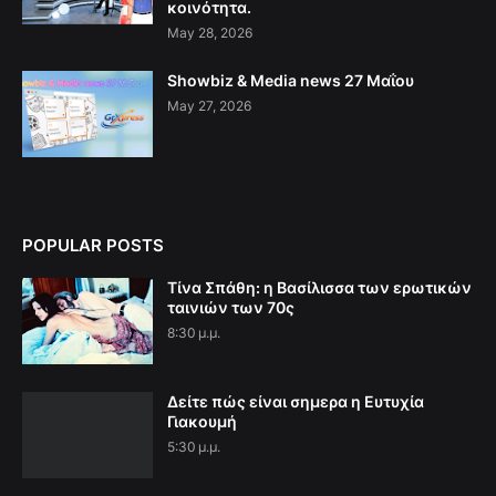
κοινότητα.
May 28, 2026
Showbiz & Media news 27 Μαΐου
May 27, 2026
POPULAR POSTS
Τίνα Σπάθη: η Βασίλισσα των ερωτικών
ταινιών των 70ς
8:30 μ.μ.
Δείτε πώς είναι σημερα η Ευτυχία
Γιακουμή
5:30 μ.μ.