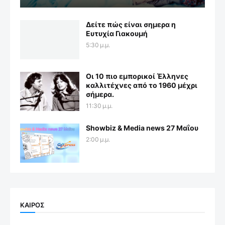
Δείτε πώς είναι σημερα η
Ευτυχία Γιακουμή
5:30 μ.μ.
Οι 10 πιο εμπορικοί Έλληνες
καλλιτέχνες από το 1960 μέχρι
σήμερα.
11:30 μ.μ.
Showbiz & Media news 27 Μαΐου
2:00 μ.μ.
ΚΑΙΡΟΣ