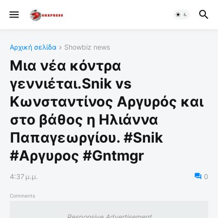
Αρχική σελίδα
Showbiz news
Μια νέα κόντρα
γεννιέται.Snik vs
Κωνσταντίνος Αργυρός και
στο βάθος η Ηλιάννα
Παπαγεωργίου. #Snik
#Αργυρος #Gntmgr
4:37 μ.μ.
0
Comments
Responsive Advertisement