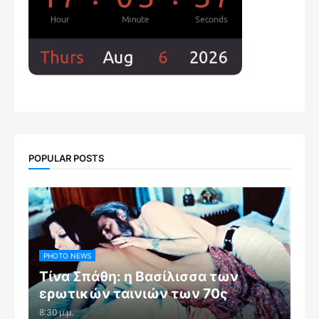
POPULAR POSTS
PHOTO NEWS
Τίνα Σπάθη: η Βασίλισσα των
ερωτικών ταινιών των 70ς
8:30 μ.μ.