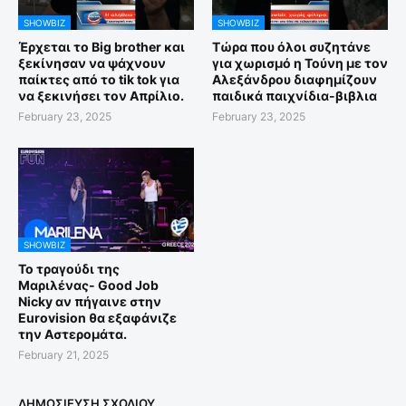
SHOWBIZ
SHOWBIZ
Έρχεται το Big brother και
Τώρα που όλοι συζητάνε
ξεκίνησαν να ψάχνουν
για χωρισμό η Τούνη με τον
παίκτες από το tik tok για
Αλεξάνδρου διαφημίζουν
να ξεκινήσει τον Απρίλιο.
παιδικά παιχνίδια-βιβλια
February 23, 2025
February 23, 2025
SHOWBIZ
Το τραγούδι της
Μαριλένας- Good Job
Nicky αν πήγαινε στην
Eurovision θα εξαφάνιζε
την Αστερομάτα.
February 21, 2025
ΔΗΜΟΣΊΕΥΣΗ ΣΧΟΛΊΟΥ