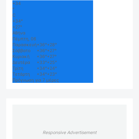
+
34
°
C
+
34°
+
27°
Αθήνα
Πέμπτη, 06
Παρασκευή
+
36°
+
28°
Σάββατο
+
36°
+
27°
Κυριακή
+
36°
+
27°
Δευτέρα
+
33°
+
25°
Τρίτη
+
34°
+
24°
Τετάρτη
+
34°
+
23°
Πρόγνωση για 7 μέρες
Responsive Advertisement