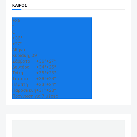
ΚΑΙΡΟΣ
+
35
°
C
+
36°
+
27°
Αθήνα
Κυριακή, 09
Σάββατο
+
36°
+
27°
Δευτέρα
+
34°
+
25°
Τρίτη
+
35°
+
25°
Τετάρτη
+
36°
+
26°
Πέμπτη
+
33°
+
24°
Παρασκευή
+
31°
+
23°
Πρόγνωση για 7 μέρες