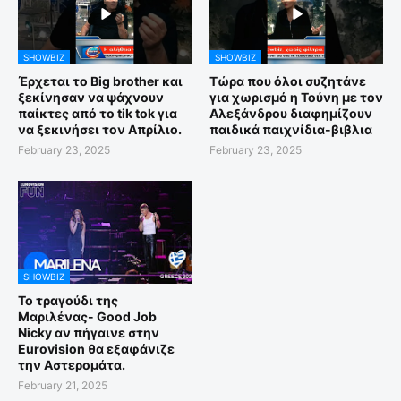
SHOWBIZ
SHOWBIZ
Έρχεται το Big brother και
Τώρα που όλοι συζητάνε
ξεκίνησαν να ψάχνουν
για χωρισμό η Τούνη με τον
παίκτες από το tik tok για
Αλεξάνδρου διαφημίζουν
να ξεκινήσει τον Απρίλιο.
παιδικά παιχνίδια-βιβλια
February 23, 2025
February 23, 2025
SHOWBIZ
Το τραγούδι της
Μαριλένας- Good Job
Nicky αν πήγαινε στην
Eurovision θα εξαφάνιζε
την Αστερομάτα.
February 21, 2025