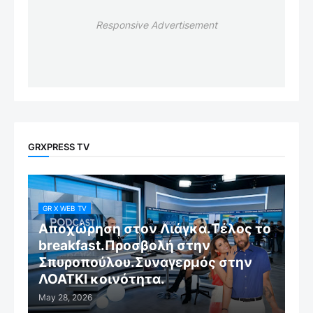
Responsive Advertisement
GRXPRESS TV
GR X WEB TV
Αποχώρηση στον Λιάγκα.Τέλος το
breakfast.Προσβολή στην
Σπυροπούλου.Συναγερμός στην
ΛΟΑΤΚΙ κοινότητα.
May 28, 2026