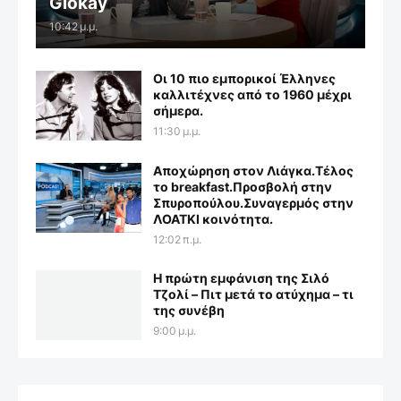
Giokay
10:42 μ.μ.
Οι 10 πιο εμπορικοί Έλληνες
καλλιτέχνες από το 1960 μέχρι
σήμερα.
11:30 μ.μ.
Αποχώρηση στον Λιάγκα.Τέλος
το breakfast.Προσβολή στην
Σπυροπούλου.Συναγερμός στην
ΛΟΑΤΚΙ κοινότητα.
12:02 π.μ.
Η πρώτη εμφάνιση της Σιλό
Τζολί – Πιτ μετά το ατύχημα – τι
της συνέβη
9:00 μ.μ.