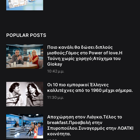
POPULAR POSTS
Ποιο κανάλι θα δώσει διπλούς
μισθούς;Γάμος στο Power of love.Η
Τούνη χωρίς χορηγό;Aτύχημα του
Giokay
10:42 μ.μ.
Οι 10 πιο εμπορικοί Έλληνες
καλλιτέχνες από το 1960 μέχρι σήμερα.
11:30 μ.μ.
Αποχώρηση στον Λιάγκα.Τέλος το
breakfast.Προσβολή στην
Σπυροπούλου.Συναγερμός στην ΛΟΑΤΚΙ
κοινότητα.