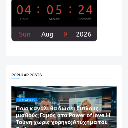
POPULAR POSTS
GR X WEB TV
Ποιο κανάλι θα δώσει διπλούς
μισθούς;Γάμος στο Power of love.Η
Τούνη χωρίς χορηγό;Aτύχημα του