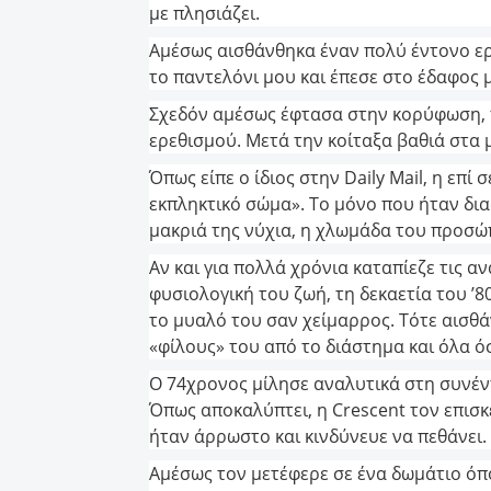
με πλησιάζει.
Αμέσως αισθάνθηκα έναν πολύ έντονο ερ
το παντελόνι μου και έπεσε στο έδαφος 
Σχεδόν αμέσως έφτασα στην κορύφωση, 
ερεθισμού. Μετά την κοίταξα βαθιά στα μ
Όπως είπε ο ίδιος στην Daily Mail, η επ
εκπληκτικό σώμα». Το μόνο που ήταν δια
μακριά της νύχια, η χλωμάδα του προσώπ
Αν και για πολλά χρόνια καταπίεζε τις α
φυσιολογική του ζωή, τη δεκαετία του ’
το μυαλό του σαν χείμαρρος. Τότε αισθά
«φίλους» του από το διάστημα και όλα όσ
Ο 74χρονος μίλησε αναλυτικά στη συνέντ
Όπως αποκαλύπτει, η Crescent τον επισκέ
ήταν άρρωστο και κινδύνευε να πεθάνει.
Αμέσως τον μετέφερε σε ένα δωμάτιο όπο