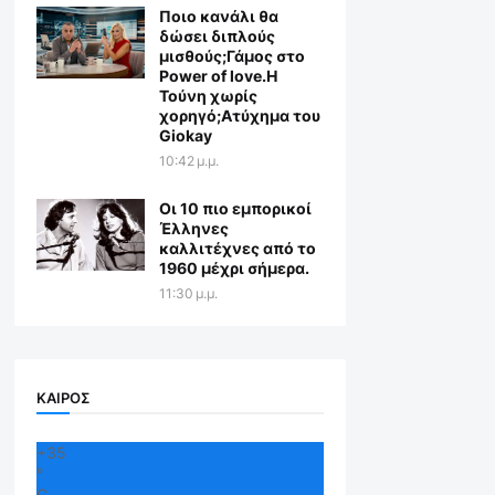
Ποιο κανάλι θα
δώσει διπλούς
μισθούς;Γάμος στο
Power of love.Η
Τούνη χωρίς
χορηγό;Aτύχημα του
Giokay
10:42 μ.μ.
Οι 10 πιο εμπορικοί
Έλληνες
καλλιτέχνες από το
1960 μέχρι σήμερα.
11:30 μ.μ.
ΚΑΙΡΟΣ
+
35
°
C