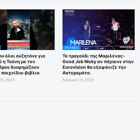
SHOWBIZ
υ όλοι συζητάνε για
Το τραγούδι της Μαριλένας-
 η Τούνη με τον
Good Job Nicky αν πήγαινε στην
δρου διαφημίζουν
Eurovision θα εξαφάνιζε την
 παιχνίδια-βιβλια
Αστερομάτα.
23, 2025
February 21, 2025