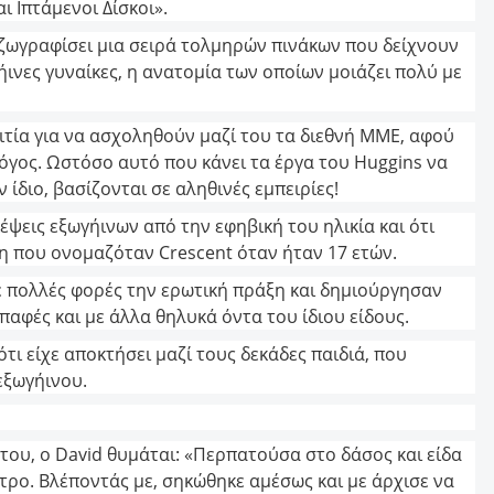
 Ιπτάμενοι Δίσκοι».
ι ζωγραφίσει μια σειρά τολμηρών πινάκων που δείχνουν
γήινες γυναίκες, η ανατομία των οποίων μοιάζει πολύ με
ιτία για να ασχοληθούν μαζί του τα διεθνή ΜΜΕ, αφού
όγος. Ωστόσο αυτό που κάνει τα έργα του Huggins να
ν ίδιο, βασίζονται σε αληθινές εμπειρίες!
κέψεις εξωγήινων από την εφηβική του ηλικία και ότι
η που ονομαζόταν Crescent όταν ήταν 17 ετών.
 πολλές φορές την ερωτική πράξη και δημιούργησαν
παφές και με άλλα θηλυκά όντα του ίδιου είδους.
τι είχε αποκτήσει μαζί τους δεκάδες παιδιά, που
εξωγήινου.
ου, ο David θυμάται: «Περπατούσα στο δάσος και είδα
ντρο. Βλέποντάς με, σηκώθηκε αμέσως και με άρχισε να