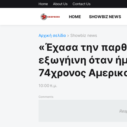
Home
About Us
Contact Us
HOME
SHOWBIZ NEWS
Αρχική σελίδα
Showbiz news
«Έχασα την παρθε
εξωγήινη όταν ήμ
74χρονος Αμερικ
10:00 π.μ.
Comments
Res