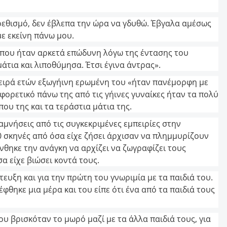
εθισμό, δεν έβλεπα την ώρα να γδυθώ. Έβγαλα αμέσως
με εκείνη πάνω μου.
που ήταν αρκετά επώδυνη λόγω της έντασης του
άτια και λιποθύμησα. Έτσι έγινα άντρας».
ί σειρά ετών εξωγήινη ερωμένη του «ήταν πανέμορφη με
φορετικό πάνω της από τις γήινες γυναίκες ήταν τα πολύ
ου της και τα τεράστια μάτια της.
ναμνήσεις από τις συγκεκριμένες εμπειρίες στην
80 σκηνές από όσα είχε ζήσει άρχισαν να πλημμυρίζουν
νθηκε την ανάγκη να αρχίζει να ζωγραφίζει τους
α είχε βιώσει κοντά τους.
ευξη και για την πρώτη του γνωριμία με τα παιδιά του.
φθηκε μια μέρα και του είπε ότι ένα από τα παιδιά τους
υ βρισκόταν το μωρό μαζί με τα άλλα παιδιά τους, για