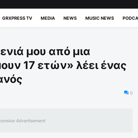
GRXPRESS TV
MEDIA
NEWS
MUSIC NEWS
PODCA
νιά μου από μια
ουν 17 ετών» λέει ένας
ανός
0
ponsive Advertisement