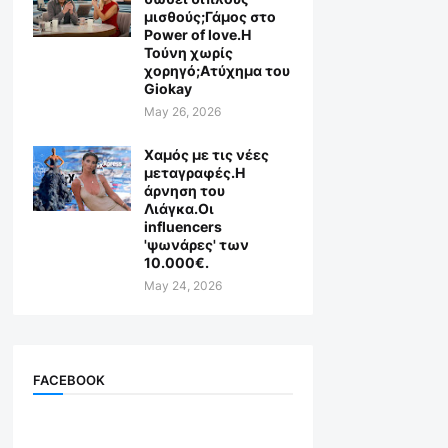
μισθούς;Γάμος στο
Power of love.Η
Τούνη χωρίς
χορηγό;Aτύχημα του
Giokay
May 26, 2026
Χαμός με τις νέες
μεταγραφές.Η
άρνηση του
Λιάγκα.Οι
influencers
'ψωνάρες' των
10.000€.
May 24, 2026
FACEBOOK