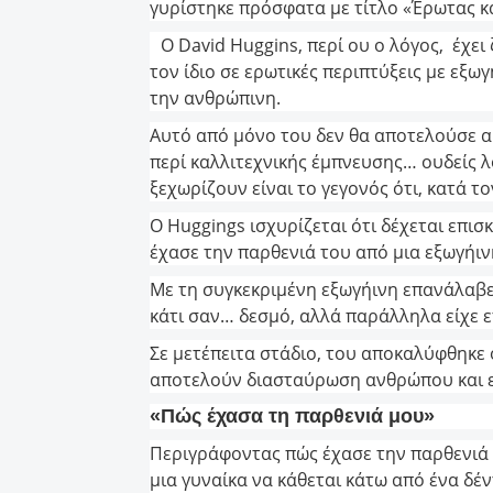
γυρίστηκε πρόσφατα με τίτλο «Έρωτας και
Ο David Huggins, περί ου ο λόγος, έχε
τον ίδιο σε ερωτικές περιπτύξεις με εξω
την ανθρώπινη.
Αυτό από μόνο του δεν θα αποτελούσε α
περί καλλιτεχνικής έμπνευσης… ουδείς λ
ξεχωρίζουν είναι το γεγονός ότι, κατά το
Ο Huggings ισχυρίζεται ότι δέχεται επισ
έχασε την παρθενιά του από μια εξωγήιν
Με τη συγκεκριμένη εξωγήινη επανάλαβε
κάτι σαν… δεσμό, αλλά παράλληλα είχε ε
Σε μετέπειτα στάδιο, του αποκαλύφθηκε ό
αποτελούν διασταύρωση ανθρώπου και 
«Πώς έχασα τη παρθενιά μου»
Περιγράφοντας πώς έχασε την παρθενιά τ
μια γυναίκα να κάθεται κάτω από ένα δέ