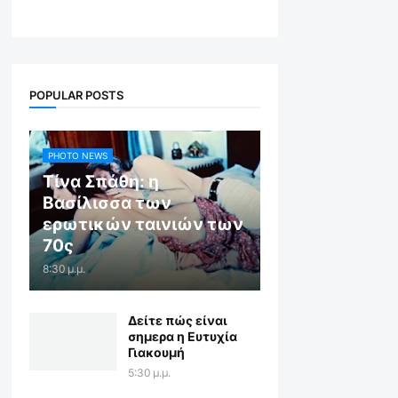
POPULAR POSTS
PHOTO NEWS
Τίνα Σπάθη: η
Βασίλισσα των
ερωτικών ταινιών των
70ς
8:30 μ.μ.
Δείτε πώς είναι
σημερα η Ευτυχία
Γιακουμή
5:30 μ.μ.