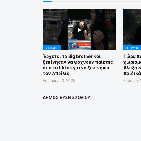
SHOWBIZ
SHOWBIZ
Έρχεται το Big brother και
Τώρα πο
ξεκίνησαν να ψάχνουν παίκτες
χωρισμό
από το tik tok για να ξεκινήσει
Αλεξάν
τον Απρίλιο.
παιδικά
February 23, 2025
February 
ΔΗΜΟΣΊΕΥΣΗ ΣΧΟΛΊΟΥ