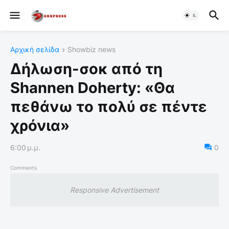
Αρχική σελίδα
Showbiz news
Δήλωση-σοκ από τη
Shannen Doherty: «Θα
πεθάνω το πολύ σε πέντε
χρόνια»
6:00 μ.μ.
0
Comments
Responsive Advertisement