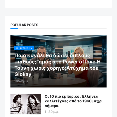
POPULAR POSTS
GR X WEB TV
Ποιο κανάλι θα δώσει διπλούς
μισθούς;Γάμος στο Power of love.Η
Τούνη χωρίς χορηγό;Aτύχημα του
Giokay
10:42 μ.μ.
Οι 10 πιο εμπορικοί Έλληνες
καλλιτέχνες από το 1960 μέχρι
σήμερα.
11:30 μ.μ.