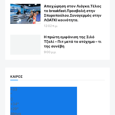
Αποχώρηση στον Λιάγκα.Τέλος
το breakfast.Προσβολή στην
Σπυροπούλου.Συναγερμός στην
ΛΟΑΤΚΙ κοινότητα.
12:02 π.μ.
Η πρώτη εμφάνιση της Σιλό
Τζολί – Πιτ μετά το ατύχημα – τι
της συνέβη
9:00 μ.μ.
ΚΑΙΡΟΣ
+
33
°
C
+
34°
+
29°
Αθήνα