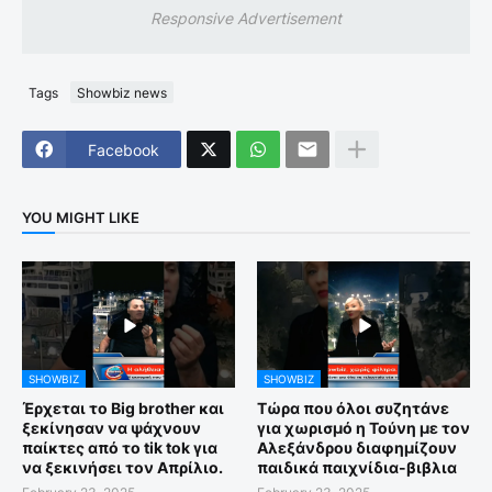
Responsive Advertisement
Tags
Showbiz news
Facebook
YOU MIGHT LIKE
SHOWBIZ
SHOWBIZ
Έρχεται το Big brother και
Τώρα που όλοι συζητάνε
ξεκίνησαν να ψάχνουν
για χωρισμό η Τούνη με τον
παίκτες από το tik tok για
Αλεξάνδρου διαφημίζουν
να ξεκινήσει τον Απρίλιο.
παιδικά παιχνίδια-βιβλια