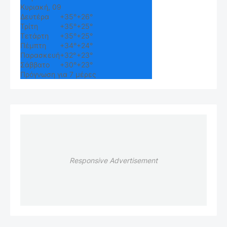
Κυριακή, 09
Δευτέρα
+
35°
+
26°
Τρίτη
+
35°
+
25°
Τετάρτη
+
35°
+
25°
Πέμπτη
+
34°
+
24°
Παρασκευή
+
32°
+
23°
Σάββατο
+
30°
+
23°
Πρόγνωση για 7 μέρες
Responsive Advertisement