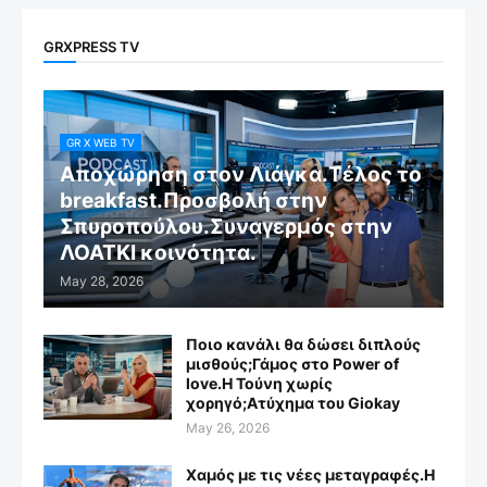
GRXPRESS TV
GR X WEB TV
Αποχώρηση στον Λιάγκα.Τέλος το
breakfast.Προσβολή στην
Σπυροπούλου.Συναγερμός στην
ΛΟΑΤΚΙ κοινότητα.
May 28, 2026
Ποιο κανάλι θα δώσει διπλούς
μισθούς;Γάμος στο Power of
love.Η Τούνη χωρίς
χορηγό;Aτύχημα του Giokay
May 26, 2026
Χαμός με τις νέες μεταγραφές.Η