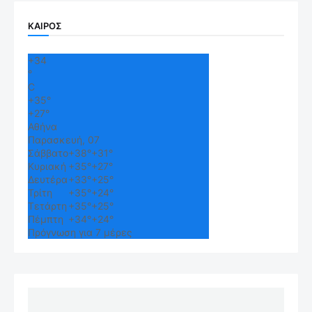
ΚΑΙΡΟΣ
+
34
°
C
+
35°
+
27°
Αθήνα
Παρασκευή, 07
Σάββατο
+
38°
+
31°
Κυριακή
+
35°
+
27°
Δευτέρα
+
33°
+
25°
Τρίτη
+
35°
+
24°
Τετάρτη
+
35°
+
25°
Πέμπτη
+
34°
+
24°
Πρόγνωση για 7 μέρες