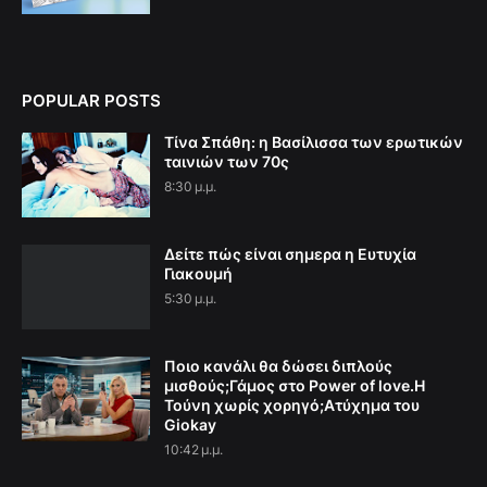
POPULAR POSTS
Τίνα Σπάθη: η Βασίλισσα των ερωτικών
ταινιών των 70ς
8:30 μ.μ.
Δείτε πώς είναι σημερα η Ευτυχία
Γιακουμή
5:30 μ.μ.
Ποιο κανάλι θα δώσει διπλούς
μισθούς;Γάμος στο Power of love.Η
Τούνη χωρίς χορηγό;Aτύχημα του
Giokay
10:42 μ.μ.