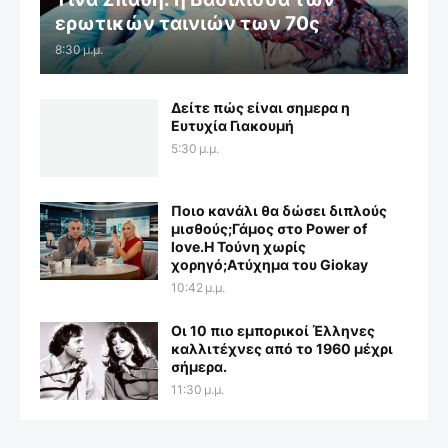
ερωτικών ταινιών των 70ς
8:30 μ.μ.
Δείτε πώς είναι σημερα η
Ευτυχία Γιακουμή
5:30 μ.μ.
Ποιο κανάλι θα δώσει διπλούς
μισθούς;Γάμος στο Power of
love.Η Τούνη χωρίς
χορηγό;Aτύχημα του Giokay
10:42 μ.μ.
Οι 10 πιο εμπορικοί Έλληνες
καλλιτέχνες από το 1960 μέχρι
σήμερα.
11:30 μ.μ.