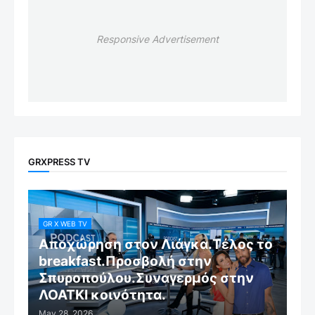
Responsive Advertisement
GRXPRESS TV
GR X WEB TV
Αποχώρηση στον Λιάγκα.Τέλος το
breakfast.Προσβολή στην
Σπυροπούλου.Συναγερμός στην
ΛΟΑΤΚΙ κοινότητα.
May 28, 2026