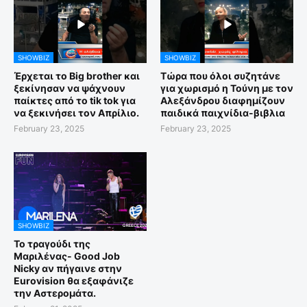
SHOWBIZ
SHOWBIZ
Έρχεται το Big brother και
Τώρα που όλοι συζητάνε
ξεκίνησαν να ψάχνουν
για χωρισμό η Τούνη με τον
παίκτες από το tik tok για
Αλεξάνδρου διαφημίζουν
να ξεκινήσει τον Απρίλιο.
παιδικά παιχνίδια-βιβλια
February 23, 2025
February 23, 2025
SHOWBIZ
Το τραγούδι της
Μαριλένας- Good Job
Nicky αν πήγαινε στην
Eurovision θα εξαφάνιζε
την Αστερομάτα.