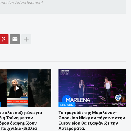
ponsive Advertisement
SHOWBIZ
υ όλοι συζητάνε για
Το τραγούδι της Μαριλένας-
 η Τούνη με τον
Good Job Nicky αν πήγαινε στην
δρου διαφημίζουν
Eurovision θα εξαφάνιζε την
 παιχνίδια-βιβλια
Αστερομάτα.