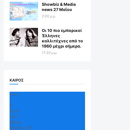
Showbiz & Media
news 27 Μαΐου
2:00 μ.μ.
Οι 10 πιο εμπορικοί
Έλληνες
καλλιτέχνες από το
1960 μέχρι σήμερα.
11:30 μ.μ.
ΚΑΙΡΟΣ
+
34
°
C
+
34°
+
27°
Αθήνα
Πέμπτη, 06