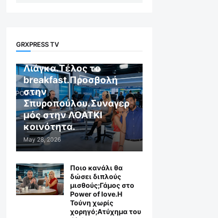
GR X WEB TV
GRXPRESS TV
Αποχώρηση στον
Λιάγκα.Τέλος το
breakfast.Προσβολή
στην
Σπυροπούλου.Συναγερ
μός στην ΛΟΑΤΚΙ
κοινότητα.
May 28, 2026
Ποιο κανάλι θα
δώσει διπλούς
μισθούς;Γάμος στο
Power of love.Η
Τούνη χωρίς
χορηγό;Aτύχημα του