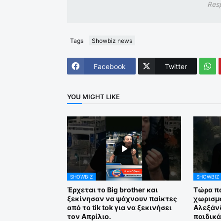
Res
Tags
Showbiz news
Facebook
Twitter
YOU MIGHT LIKE
SHOWBIZ
SHOWBIZ
Έρχεται το Big brother και
Τώρα πο
ξεκίνησαν να ψάχνουν παίκτες
χωρισμό
από το tik tok για να ξεκινήσει
Αλεξάν
τον Απρίλιο.
παιδικά