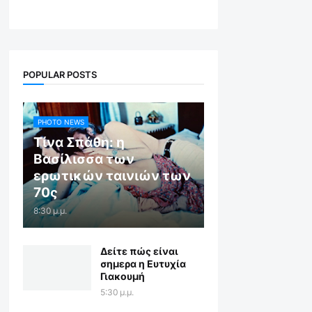
POPULAR POSTS
PHOTO NEWS
Τίνα Σπάθη: η
Βασίλισσα των
ερωτικών ταινιών των
70ς
8:30 μ.μ.
Δείτε πώς είναι
σημερα η Ευτυχία
Γιακουμή
5:30 μ.μ.