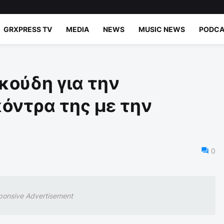
GRXPRESS TV
MEDIA
NEWS
MUSIC NEWS
PODCA
κούδη για την
όντρα της με την
0
ponsive Advertisement