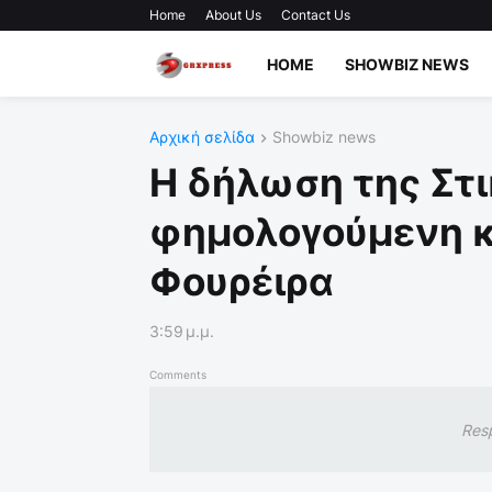
Home
About Us
Contact Us
HOME
SHOWBIZ NEWS
Αρχική σελίδα
Showbiz news
Η δήλωση της Στι
φημολογούμενη κ
Φουρέιρα
3:59 μ.μ.
Comments
Res