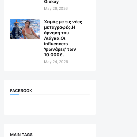
Giokay
May 26, 2026
Χαμός με τις νέες
μεταγραφές.Η
άρνηση του
Λιάγκα.Οι
influencers
'ψωνάρες' των
10.000€.
May 24, 2026
FACEBOOK
MAIN TAGS