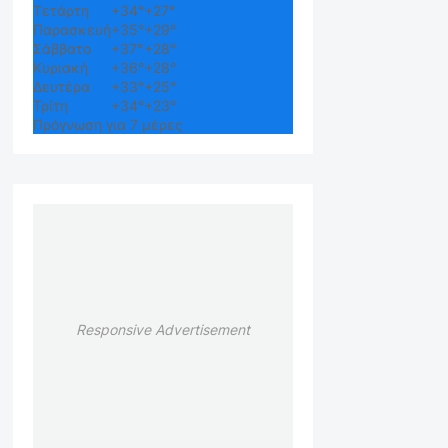
Τετάρτη
+
34°
+
27°
Παρασκευή
+
35°
+
29°
Σάββατο
+
37°
+
28°
Κυριακή
+
36°
+
28°
Δευτέρα
+
33°
+
25°
Τρίτη
+
34°
+
23°
Πρόγνωση για 7 μέρες
Responsive Advertisement