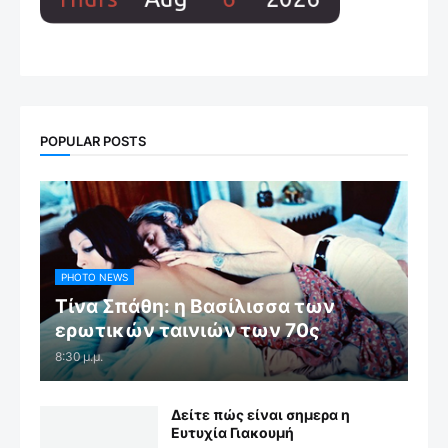
POPULAR POSTS
PHOTO NEWS
Τίνα Σπάθη: η Βασίλισσα των
ερωτικών ταινιών των 70ς
8:30 μ.μ.
Δείτε πώς είναι σημερα η
Ευτυχία Γιακουμή