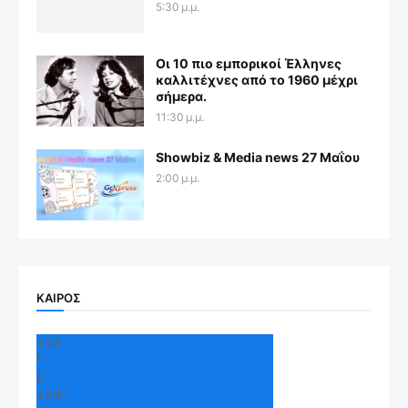
5:30 μ.μ.
Οι 10 πιο εμπορικοί Έλληνες
καλλιτέχνες από το 1960 μέχρι
σήμερα.
11:30 μ.μ.
Showbiz & Media news 27 Μαΐου
2:00 μ.μ.
ΚΑΙΡΟΣ
+
34
°
C
+
34°