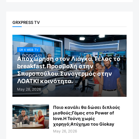
GRXPRESS TV
GR X WEB TV
Αποχώρηση στον Λιάγκα.Τέλος το
breakfast.Προσβολή στην
Σπυροπούλου.Συναγερμός στην
ΛΟΑΤΚΙ κοινότητα.
May 28, 2026
Ποιο κανάλι θα δώσει διπλούς
μισθούς;Γάμος στο Power of
love.Η Τούνη χωρίς
χορηγό;Aτύχημα του Giokay
May 26, 2026