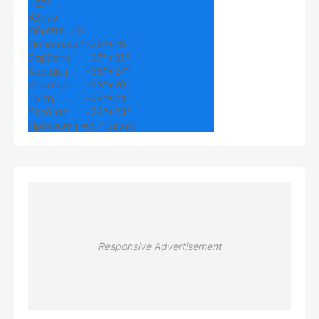
+
27°
Αθήνα
Πέμπτη, 06
Παρασκευή
+
36°
+
29°
Σάββατο
+
37°
+
31°
Κυριακή
+
36°
+
27°
Δευτέρα
+
33°
+
26°
Τρίτη
+
34°
+
24°
Τετάρτη
+
34°
+
23°
Πρόγνωση για 7 μέρες
Responsive Advertisement