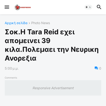
Αρχική σελίδα
Photo News
Σοκ.Η Tara Reid εχει
απομεινει 39
κιλα.Πολεμαει την Νευρικη
Ανορεξια
5:00 μ.μ.
0
Comments
Responsive Advertisement