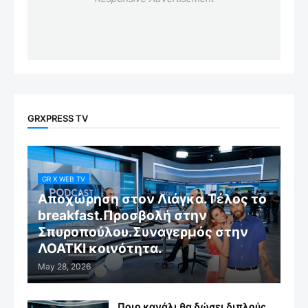
GRXPRESS TV
GR X WEB TV
Αποχώρηση στον Λιάγκα.Τέλος το
breakfast.Προσβολή στην
Σπυροπούλου.Συναγερμός στην
ΛΟΑΤΚΙ κοινότητα.
May 28, 2026
Ποιο κανάλι θα δώσει διπλούς