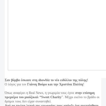
Σαν βόμβα έσκασε στη showbiz το νέο ειδύλλιο της πόλης!
Ο λόγος για τον
Γιάννη Βούρο και την Χριστίνα Πολίτη
!
Όπως αναφέρει η Real News, η γνωριμία τους έγινε
στην επίσημη
πρεμιέρα του μιούζικαλ “Sweet Charity
”. Mέχρι εκείνο το βράδυ οι
δρόμοι τους δεν είχαν συναντηθεί.
Από τα πρώτα λεπτά της γνωριμίας τους υπήρξε ένα ανεπαίσθητο