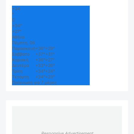
+
34
°
C
+
34°
+
27°
Αθήνα
Πέμπτη, 06
Παρασκευή
+
36°
+
29°
Σάββατο
+
37°
+
31°
Κυριακή
+
36°
+
27°
Δευτέρα
+
33°
+
26°
Τρίτη
+
34°
+
24°
Τετάρτη
+
34°
+
23°
Πρόγνωση για 7 μέρες
Responsive Advertisement