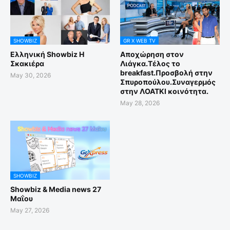
SHOWBIZ
GR X WEB TV
Ελληνική Showbiz Η
Αποχώρηση στον
Σκακιέρα
Λιάγκα.Τέλος το
breakfast.Προσβολή στην
May 30, 2026
Σπυροπούλου.Συναγερμός
στην ΛΟΑΤΚΙ κοινότητα.
May 28, 2026
SHOWBIZ
Showbiz & Media news 27
Μαΐου
May 27, 2026