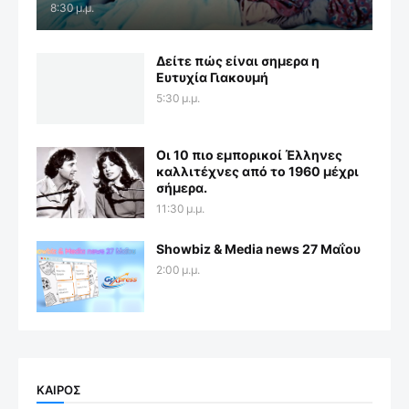
8:30 μ.μ.
Δείτε πώς είναι σημερα η
Ευτυχία Γιακουμή
5:30 μ.μ.
Οι 10 πιο εμπορικοί Έλληνες
καλλιτέχνες από το 1960 μέχρι
σήμερα.
11:30 μ.μ.
Showbiz & Media news 27 Μαΐου
2:00 μ.μ.
ΚΑΙΡΟΣ