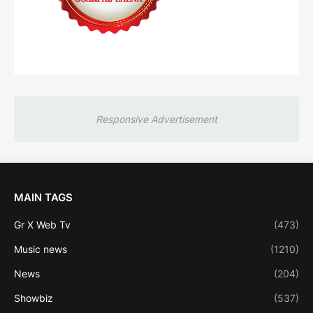
Responsive Advertisement
MAIN TAGS
Gr X Web Tv
(473)
Music news
(1210)
News
(204)
Showbiz
(537)