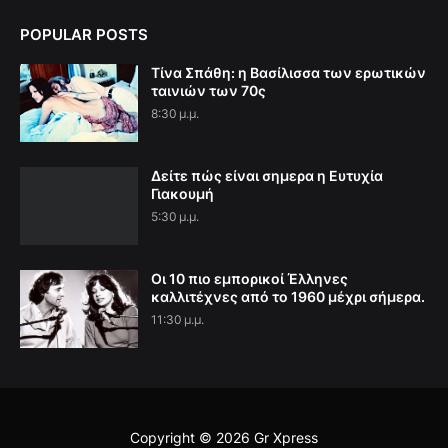
POPULAR POSTS
Τίνα Σπάθη: η Βασίλισσα των ερωτικών
ταινιών των 70ς
8:30 μ.μ.
Δείτε πώς είναι σημερα η Ευτυχία
Γιακουμή
5:30 μ.μ.
Οι 10 πιο εμπορικοί Έλληνες
καλλιτέχνες από το 1960 μέχρι σήμερα.
11:30 μ.μ.
Copyright ©
2026
Gr Xpress