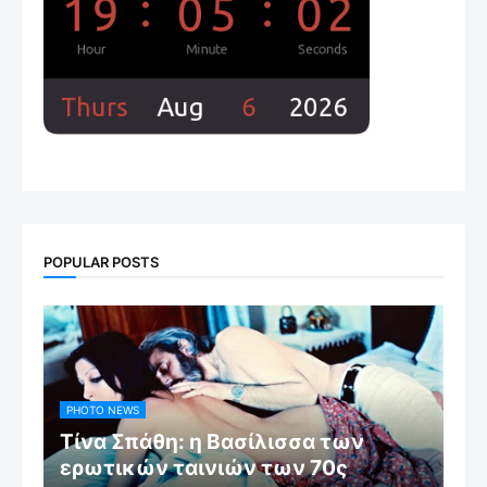
POPULAR POSTS
PHOTO NEWS
Τίνα Σπάθη: η Βασίλισσα των
ερωτικών ταινιών των 70ς