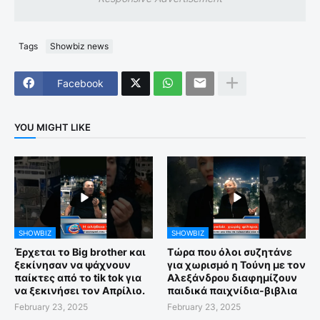
Tags
Showbiz news
Facebook
YOU MIGHT LIKE
SHOWBIZ
SHOWBIZ
Έρχεται το Big brother και
Τώρα που όλοι συζητάνε
ξεκίνησαν να ψάχνουν
για χωρισμό η Τούνη με τον
παίκτες από το tik tok για
Αλεξάνδρου διαφημίζουν
να ξεκινήσει τον Απρίλιο.
παιδικά παιχνίδια-βιβλια
February 23, 2025
February 23, 2025