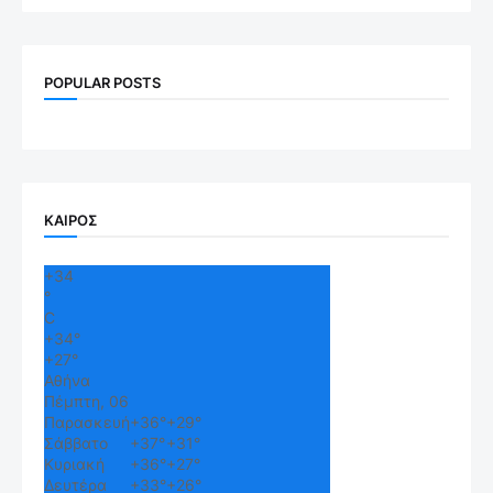
POPULAR POSTS
ΚΑΙΡΟΣ
+
34
°
C
+
34°
+
27°
Αθήνα
Πέμπτη, 06
Παρασκευή
+
36°
+
29°
Σάββατο
+
37°
+
31°
Κυριακή
+
36°
+
27°
Δευτέρα
+
33°
+
26°