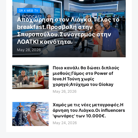
GR X WEB TV
Αποχώρηση στον Λιάγκα.Τέλος το
breakfast.Προσβολή στην
Σπυροπούλου.Συναγερμός στην
ΛΟΑΤΚΙ κοινότητα.
May 28, 2026
Ποιο κανάλι θα δώσει διπλούς
μισθούς;Γάμος στο Power of
love.Η Τούνη χωρίς
χορηγό;Aτύχημα του Giokay
May 26, 2026
Χαμός με τις νέες μεταγραφές.Η
άρνηση του Λιάγκα.Οι influencers
'ψωνάρες' των 10.000€.
May 24, 2026