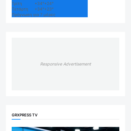
Τρίτη
+
34°
+
24°
Τετάρτη
+
34°
+
23°
Πρόγνωση για 7 μέρες
Responsive Advertisement
GRXPRESS TV