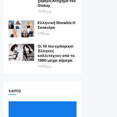
χορηγό;Aτύχημα του
Giokay
10:42 μ.μ.
Ελληνική Showbiz Η
Σκακιέρα
6:50 μ.μ.
Οι 10 πιο εμπορικοί
Έλληνες
καλλιτέχνες από το
1960 μέχρι σήμερα.
11:30 μ.μ.
ΚΑΙΡΟΣ
+
35
°
C