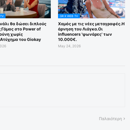
 TV
GR X WEB TV
νάλι θα δώσει διπλούς
Χαμός με τις νέες μεταγραφές.Η
;Γάμος στο Power of
άρνηση του Λιάγκα.Οι
Τούνη χωρίς
influencers 'ψωνάρες' των
Aτύχημα του Giokay
10.000€.
2026
May 24, 2026
Παλαιότερη