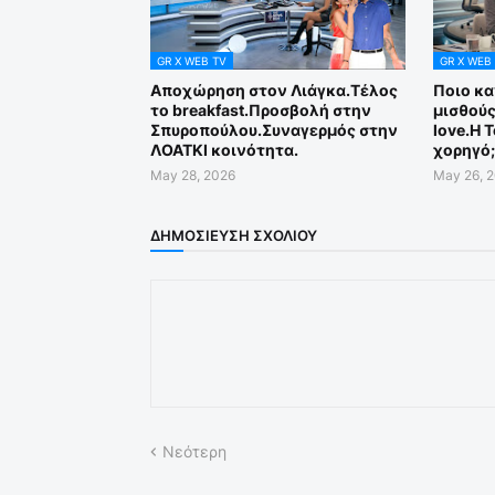
GR X WEB TV
GR X WEB
Αποχώρηση στον Λιάγκα.Τέλος
Ποιο κα
το breakfast.Προσβολή στην
μισθούς
Σπυροπούλου.Συναγερμός στην
love.Η 
ΛΟΑΤΚΙ κοινότητα.
χορηγό;
May 28, 2026
May 26, 
ΔΗΜΟΣΊΕΥΣΗ ΣΧΟΛΊΟΥ
Νεότερη