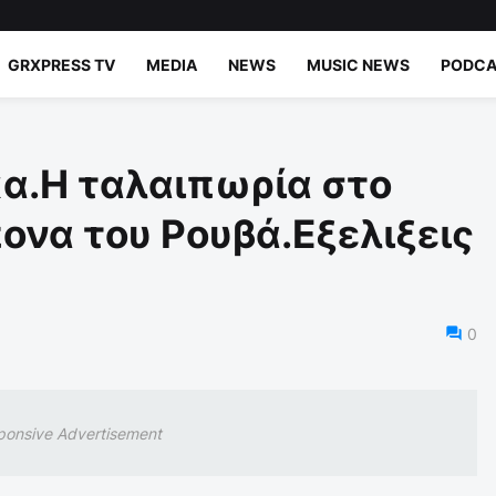
GRXPRESS TV
MEDIA
NEWS
MUSIC NEWS
PODCA
κα.Η ταλαιπωρία στο
πονα του Ρουβά.Εξελιξεις
0
ponsive Advertisement