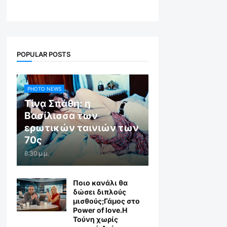
POPULAR POSTS
PHOTO NEWS
Τίνα Σπάθη: η
Βασίλισσα των
ερωτικών ταινιών των
70ς
8:30 μ.μ.
Ποιο κανάλι θα
δώσει διπλούς
μισθούς;Γάμος στο
Power of love.Η
Τούνη χωρίς