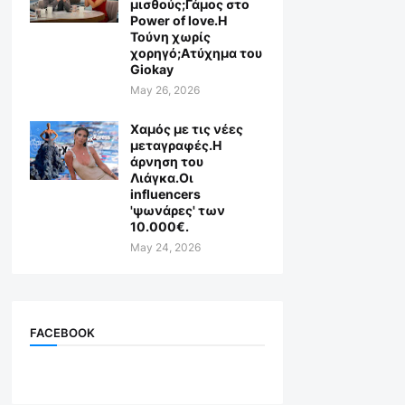
μισθούς;Γάμος στο
Power of love.Η
Τούνη χωρίς
χορηγό;Aτύχημα του
Giokay
May 26, 2026
Χαμός με τις νέες
μεταγραφές.Η
άρνηση του
Λιάγκα.Οι
influencers
'ψωνάρες' των
10.000€.
May 24, 2026
FACEBOOK