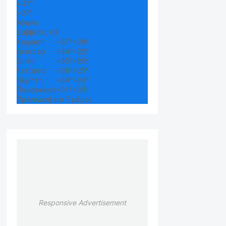
+
37°
+
27°
Αθήνα
Σάββατο, 08
Κυριακή
+
37°
+
28°
Δευτέρα
+
34°
+
25°
Τρίτη
+
35°
+
25°
Τετάρτη
+
36°
+
25°
Πέμπτη
+
34°
+
24°
Παρασκευή
+
31°
+
23°
Πρόγνωση για 7 μέρες
Responsive Advertisement