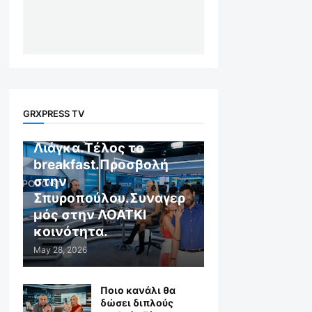
GR X WEB TV
GRXPRESS TV
Αποχώρηση στον
Λιάγκα.Τέλος το
breakfast.Προσβολή
στην
Σπυροπούλου.Συναγερ
μός στην ΛΟΑΤΚΙ
κοινότητα.
May 28, 2026
Ποιο κανάλι θα
δώσει διπλούς