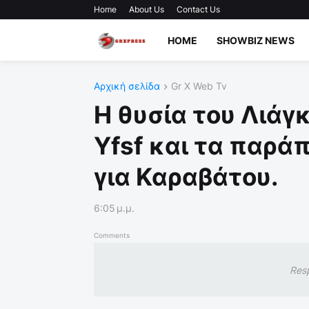
Home
About Us
Contact Us
HOME
SHOWBIZ NEWS
Αρχική σελίδα
Gr X Web Tv
Η θυσία του Λιάγ
Yfsf και τα παρά
για Καραβάτου.
6:05 μ.μ.
Comments
Res