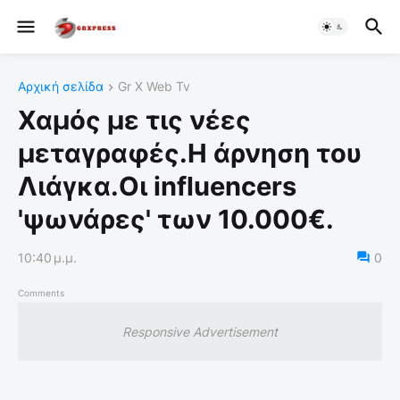
Αρχική σελίδα
Gr X Web Tv
Χαμός με τις νέες
μεταγραφές.Η άρνηση του
Λιάγκα.Οι influencers
'ψωνάρες' των 10.000€.
10:40 μ.μ.
0
Comments
Responsive Advertisement