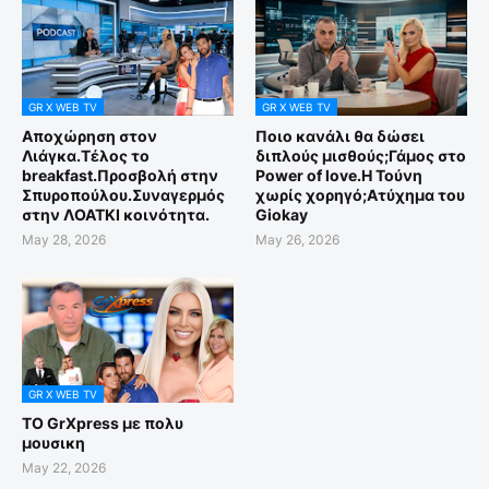
GR X WEB TV
GR X WEB TV
Αποχώρηση στον
Ποιο κανάλι θα δώσει
Λιάγκα.Τέλος το
διπλούς μισθούς;Γάμος στο
breakfast.Προσβολή στην
Power of love.Η Τούνη
Σπυροπούλου.Συναγερμός
χωρίς χορηγό;Aτύχημα του
στην ΛΟΑΤΚΙ κοινότητα.
Giokay
May 28, 2026
May 26, 2026
GR X WEB TV
ΤΟ GrXpress με πολυ
μουσικη
May 22, 2026