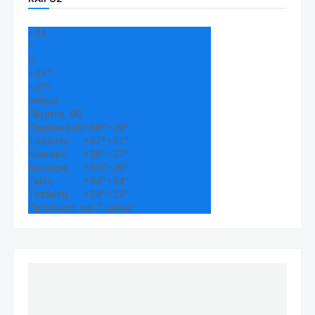
+
34
°
C
+
34°
+
27°
Αθήνα
Πέμπτη, 06
Παρασκευή
+
36°
+
29°
Σάββατο
+
37°
+
31°
Κυριακή
+
36°
+
27°
Δευτέρα
+
33°
+
26°
Τρίτη
+
34°
+
24°
Τετάρτη
+
34°
+
23°
Πρόγνωση για 7 μέρες