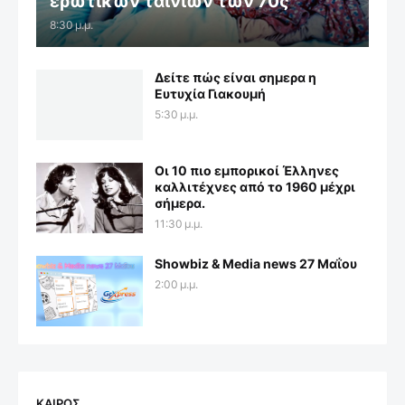
ερωτικών ταινιών των 70ς
8:30 μ.μ.
Δείτε πώς είναι σημερα η
Ευτυχία Γιακουμή
5:30 μ.μ.
Οι 10 πιο εμπορικοί Έλληνες
καλλιτέχνες από το 1960 μέχρι
σήμερα.
11:30 μ.μ.
Showbiz & Media news 27 Μαΐου
2:00 μ.μ.
ΚΑΙΡΟΣ