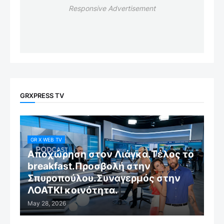
Responsive Advertisement
GRXPRESS TV
GR X WEB TV
Αποχώρηση στον Λιάγκα.Τέλος το
breakfast.Προσβολή στην
Σπυροπούλου.Συναγερμός στην
ΛΟΑΤΚΙ κοινότητα.
May 28, 2026