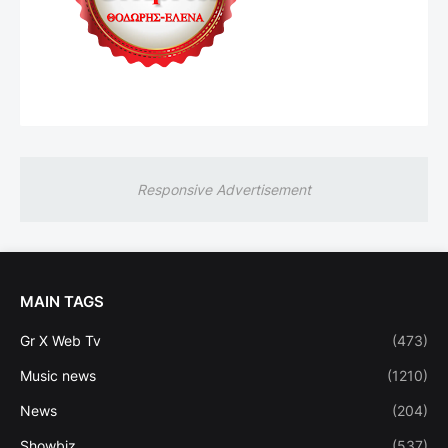
Responsive Advertisement
MAIN TAGS
Gr X Web Tv
(473)
Music news
(1210)
News
(204)
Showbiz
(537)