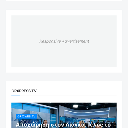
Responsive Advertisement
GRXPRESS TV
GR X WEB TV
Αποχώρηση στον Λιάγκα.Τέλος το