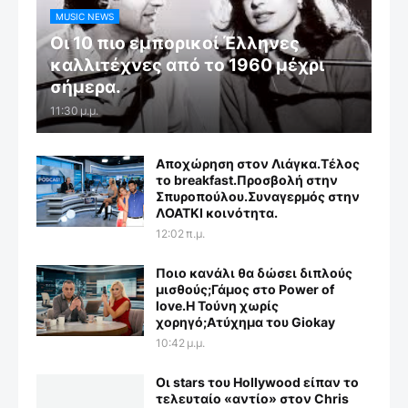
MUSIC NEWS
Οι 10 πιο εμπορικοί Έλληνες
καλλιτέχνες από το 1960 μέχρι
σήμερα.
11:30 μ.μ.
Αποχώρηση στον Λιάγκα.Τέλος
το breakfast.Προσβολή στην
Σπυροπούλου.Συναγερμός στην
ΛΟΑΤΚΙ κοινότητα.
12:02 π.μ.
Ποιο κανάλι θα δώσει διπλούς
μισθούς;Γάμος στο Power of
love.Η Τούνη χωρίς
χορηγό;Aτύχημα του Giokay
10:42 μ.μ.
Οι stars του Hollywood είπαν το
τελευταίο «αντίο» στον Chris