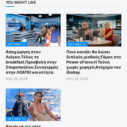
YOU MIGHT LIKE
GR X WEB TV
GR X WEB TV
Αποχώρηση στον
Ποιο κανάλι θα δώσει
Λιάγκα.Τέλος το
διπλούς μισθούς;Γάμος στο
breakfast.Προσβολή στην
Power of love.Η Τούνη
Σπυροπούλου.Συναγερμός
χωρίς χορηγό;Aτύχημα του
στην ΛΟΑΤΚΙ κοινότητα.
Giokay
May 28, 2026
May 26, 2026
GR X WEB TV
Χαμός με τις νέες