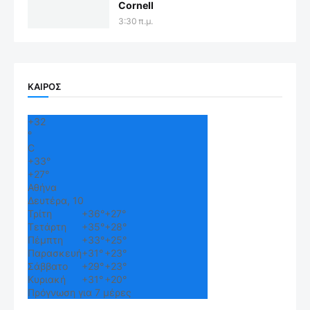
Cornell
3:30 π.μ.
ΚΑΙΡΟΣ
+
32
°
C
+
33°
+
27°
Αθήνα
Δευτέρα, 10
Τρίτη
+
36°
+
27°
Τετάρτη
+
35°
+
28°
Πέμπτη
+
33°
+
25°
Παρασκευή
+
31°
+
23°
Σάββατο
+
29°
+
23°
Κυριακή
+
31°
+
20°
Πρόγνωση για 7 μέρες