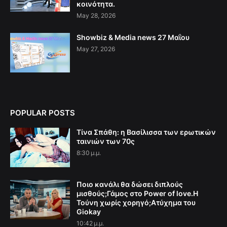
κοινότητα.
May 28, 2026
Showbiz & Media news 27 Μαΐου
May 27, 2026
POPULAR POSTS
Τίνα Σπάθη: η Βασίλισσα των ερωτικών
ταινιών των 70ς
8:30 μ.μ.
Ποιο κανάλι θα δώσει διπλούς
μισθούς;Γάμος στο Power of love.Η
Τούνη χωρίς χορηγό;Aτύχημα του
Giokay
10:42 μ.μ.