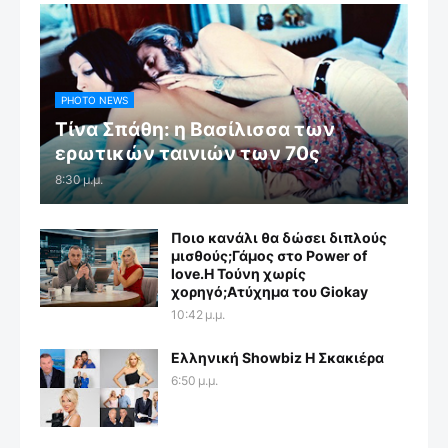
PHOTO NEWS
Τίνα Σπάθη: η Βασίλισσα των
ερωτικών ταινιών των 70ς
8:30 μ.μ.
Ποιο κανάλι θα δώσει διπλούς
μισθούς;Γάμος στο Power of
love.Η Τούνη χωρίς
χορηγό;Aτύχημα του Giokay
10:42 μ.μ.
Ελληνική Showbiz Η Σκακιέρα
6:50 μ.μ.