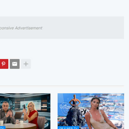
ponsive Advertisement
 TV
GR X WEB TV