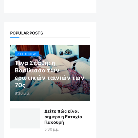
POPULAR POSTS
PHOTO NEWS
Τίνα Σπάθη: η
Βασίλισσα των
ερωτικών ταινιών των
70ς
8:30 μ.μ.
Δείτε πώς είναι
σημερα η Ευτυχία
Γιακουμή
5:30 μ.μ.