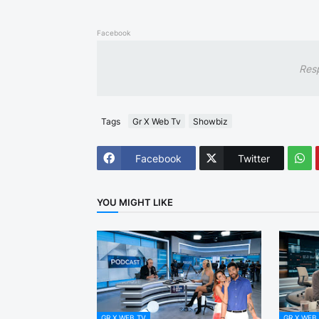
Facebook
Res
Tags
Gr X Web Tv
Showbiz
Facebook
Twitter
YOU MIGHT LIKE
GR X WEB TV
GR X WEB