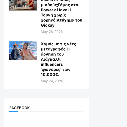
μισθούς;Γάμος στο
Power of love.Η
Τούνη χωρίς
χορηγό;Aτύχημα του
Giokay
May 26, 2026
Χαμός με τις νέες
μεταγραφές.Η
άρνηση του
Λιάγκα.Οι
influencers
'ψωνάρες' των
10.000€.
May 24, 2026
FACEBOOK