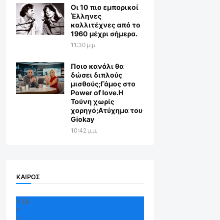
Οι 10 πιο εμπορικοί
Έλληνες
καλλιτέχνες από το
1960 μέχρι σήμερα.
11:30 μ.μ.
Ποιο κανάλι θα
δώσει διπλούς
μισθούς;Γάμος στο
Power of love.Η
Τούνη χωρίς
χορηγό;Aτύχημα του
Giokay
10:42 μ.μ.
ΚΑΙΡΟΣ
+
34
°
C