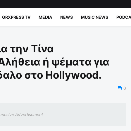
GRXPRESS TV
MEDIA
NEWS
MUSIC NEWS
PODCA
α την Τίνα
λήθεια ή ψέματα για
αλο στο Hollywood.
0
ponsive Advertisement