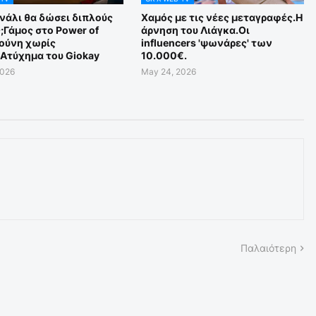
νάλι θα δώσει διπλούς
Χαμός με τις νέες μεταγραφές.Η
;Γάμος στο Power of
άρνηση του Λιάγκα.Οι
Τούνη χωρίς
influencers 'ψωνάρες' των
Aτύχημα του Giokay
10.000€.
2026
May 24, 2026
Παλαιότερη