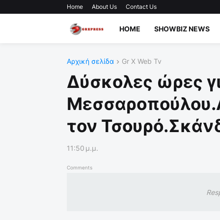
Home
About Us
Contact Us
HOME
SHOWBIZ NEWS
Αρχική σελίδα
Gr X Web Tv
Δύσκολες ώρες γι
Μεσσαροπούλου.Α
τον Τσουρό.Σκάνδ
11:50 μ.μ.
Comments
Res