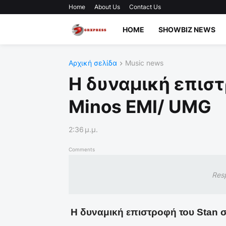
Home
About Us
Contact Us
HOME
SHOWBIZ NEWS
Αρχική σελίδα
Music news
Η δυναμική επιστ
Minos EMI/ UMG
2:36 μ.μ.
Comments
Res
Η δυναμική επιστροφή του
Stan
σ