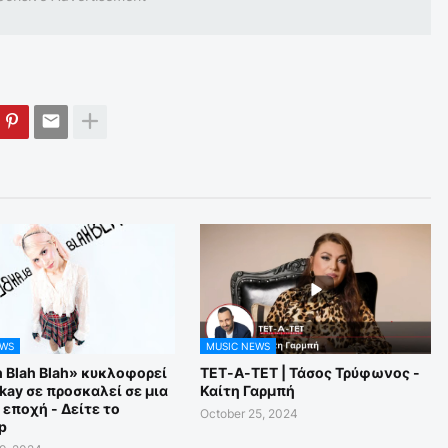
EWS
MUSIC NEWS
h Blah Blah» κυκλοφορεί
ΤΕΤ-Α-ΤΕΤ | Τάσος Τρύφωνος -
ikay σε προσκαλεί σε μια
Καίτη Γαρμπή
 εποχή - Δείτε το
October 25, 2024
p