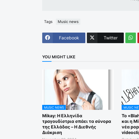
Tags
Music news
Facebook
Twitter
YOU MIGHT LIKE
MUSIC NEWS
MUSIC N
Mikay: Η Ελληνίδα
Το «Bla
τραγουδίστρια σπάει τα σύνορα
και η M
της Ελλάδας – Η Διεθνής
νέα pop
Διάκριση
videocli