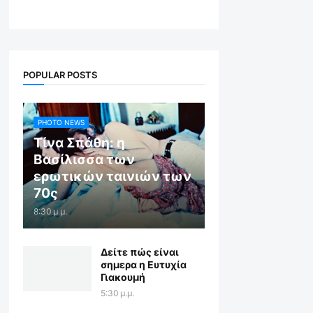
POPULAR POSTS
PHOTO NEWS
Τίνα Σπάθη: η
Βασίλισσα των
ερωτικών ταινιών των
70ς
8:30 μ.μ.
Δείτε πώς είναι
σημερα η Ευτυχία
Γιακουμή
5:30 μ.μ.