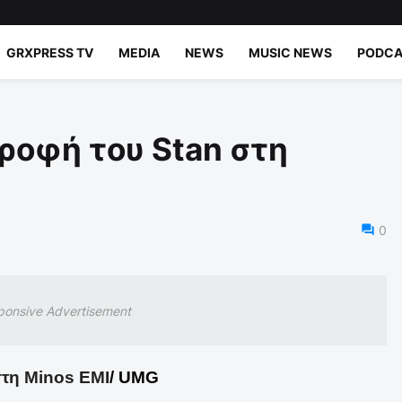
GRXPRESS TV
MEDIA
NEWS
MUSIC NEWS
PODCA
ροφή του Stan στη
0
ponsive Advertisement
τη
Minos EMI
/
UMG