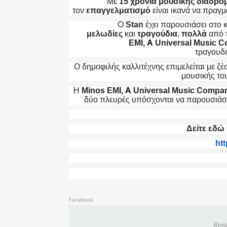
Με
15 χρόνια μουσικής διαδρο
τον
επαγγελματισμό
είναι ικανά να πραγ
Ο
Stan
έχει παρουσιάσει στο κ
μελωδίες
και
τραγούδια
,
πολλά
από 
EMI
,
A
Universal Music 
τραγουδ
Ο δημοφιλής καλλιτέχνης επιμελείται με ζ
μουσικής το
Η
Minos EMI
,
A
Universal Music Compa
δύο πλευρές υπόσχονται να παρουσιάσο
Δείτε εδώ
htt
Facebook
Res