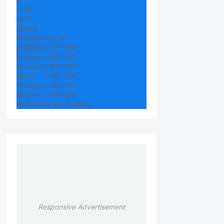
+
36°
+
27°
Αθήνα
Παρασκευή, 07
Σάββατο
+
37°
+
30°
Κυριακή
+
35°
+
27°
Δευτέρα
+
33°
+
25°
Τρίτη
+
35°
+
24°
Τετάρτη
+
35°
+
25°
Πέμπτη
+
34°
+
24°
Πρόγνωση για 7 μέρες
Responsive Advertisement