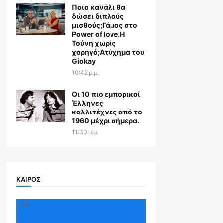
Ποιο κανάλι θα
δώσει διπλούς
μισθούς;Γάμος στο
Power of love.Η
Τούνη χωρίς
χορηγό;Aτύχημα του
Giokay
10:42 μ.μ.
Οι 10 πιο εμπορικοί
Έλληνες
καλλιτέχνες από το
1960 μέχρι σήμερα.
11:30 μ.μ.
ΚΑΙΡΟΣ
+
34
°
C