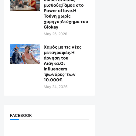
μισθούς;Γάμος στο
Power of love.Η
Τούνη χωρίς
χορηγό;Aτύχημα του
Giokay
May 26, 2026
Χαμός με τις νέες
μεταγραφές.Η
άρνηση του
Λιάγκα.Οι
influencers
'ψωνάρες' των
10.000€.
May 24, 2026
FACEBOOK