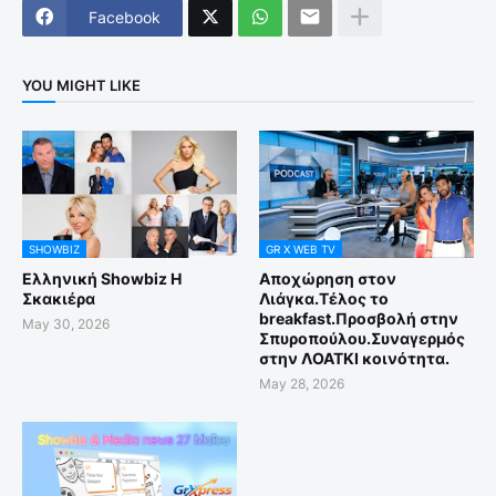
Facebook
YOU MIGHT LIKE
SHOWBIZ
GR X WEB TV
Ελληνική Showbiz Η
Αποχώρηση στον
Σκακιέρα
Λιάγκα.Τέλος το
breakfast.Προσβολή στην
May 30, 2026
Σπυροπούλου.Συναγερμός
στην ΛΟΑΤΚΙ κοινότητα.
May 28, 2026