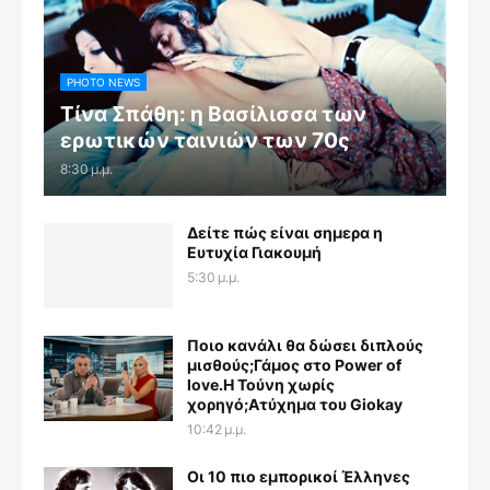
PHOTO NEWS
Τίνα Σπάθη: η Βασίλισσα των
ερωτικών ταινιών των 70ς
8:30 μ.μ.
Δείτε πώς είναι σημερα η
Ευτυχία Γιακουμή
5:30 μ.μ.
Ποιο κανάλι θα δώσει διπλούς
μισθούς;Γάμος στο Power of
love.Η Τούνη χωρίς
χορηγό;Aτύχημα του Giokay
10:42 μ.μ.
Οι 10 πιο εμπορικοί Έλληνες