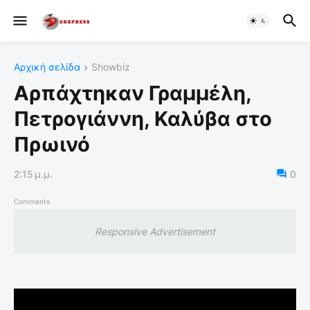
Αρχική σελίδα
Showbiz
Αρπάχτηκαν Γραμμέλη,
Πετρογιάννη, Καλύβα στο
Πρωινό
2:15 μ.μ.
0
Comments
Responsive Advertisement