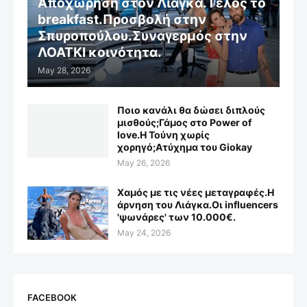
Αποχώρηση στον Λιάγκα.Τέλος το
breakfast.Προσβολή στην
Σπυροπούλου.Συναγερμός στην
ΛΟΑΤΚΙ κοινότητα.
May 28, 2026
Ποιο κανάλι θα δώσει διπλούς
μισθούς;Γάμος στο Power of
love.Η Τούνη χωρίς
χορηγό;Aτύχημα του Giokay
May 26, 2026
Χαμός με τις νέες μεταγραφές.Η
άρνηση του Λιάγκα.Οι influencers
'ψωνάρες' των 10.000€.
May 24, 2026
FACEBOOK