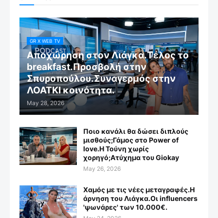
GR X WEB TV
Αποχώρηση στον Λιάγκα.Τέλος το
breakfast.Προσβολή στην
Σπυροπούλου.Συναγερμός στην
ΛΟΑΤΚΙ κοινότητα.
May 28, 2026
Ποιο κανάλι θα δώσει διπλούς
μισθούς;Γάμος στο Power of
love.Η Τούνη χωρίς
χορηγό;Aτύχημα του Giokay
May 26, 2026
Χαμός με τις νέες μεταγραφές.Η
άρνηση του Λιάγκα.Οι influencers
'ψωνάρες' των 10.000€.