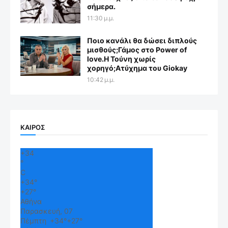
σήμερα.
11:30 μ.μ.
Ποιο κανάλι θα δώσει διπλούς
μισθούς;Γάμος στο Power of
love.Η Τούνη χωρίς
χορηγό;Aτύχημα του Giokay
10:42 μ.μ.
ΚΑΙΡΟΣ
+
34
°
C
+
34°
+
27°
Αθήνα
Παρασκευή, 07
Πέμπτη
+
34°
+
27°