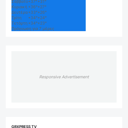
Σάββατο
+
37°
+
31°
Κυριακή
+
36°
+
27°
Δευτέρα
+
33°
+
26°
Τρίτη
+
34°
+
24°
Τετάρτη
+
34°
+
23°
Πρόγνωση για 7 μέρες
Responsive Advertisement
GRXPRESS TV