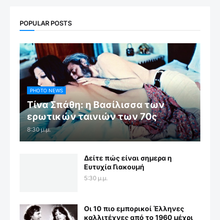
POPULAR POSTS
PHOTO NEWS
Τίνα Σπάθη: η Βασίλισσα των
ερωτικών ταινιών των 70ς
8:30 μ.μ.
Δείτε πώς είναι σημερα η
Ευτυχία Γιακουμή
5:30 μ.μ.
Οι 10 πιο εμπορικοί Έλληνες
καλλιτέχνες από το 1960 μέχρι