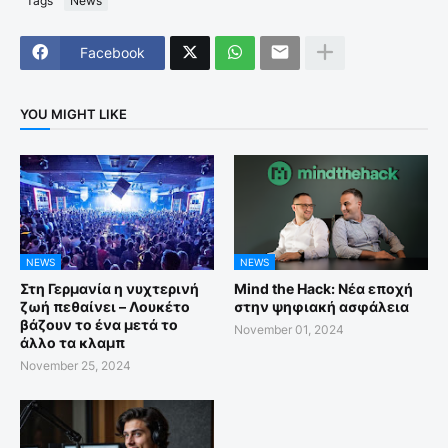
Tags
News
Facebook
YOU MIGHT LIKE
NEWS
NEWS
Στη Γερμανία η νυχτερινή
Mind the Hack: Νέα εποχή
ζωή πεθαίνει – Λουκέτο
στην ψηφιακή ασφάλεια
βάζουν το ένα μετά το
November 01, 2024
άλλο τα κλαμπ
November 25, 2024