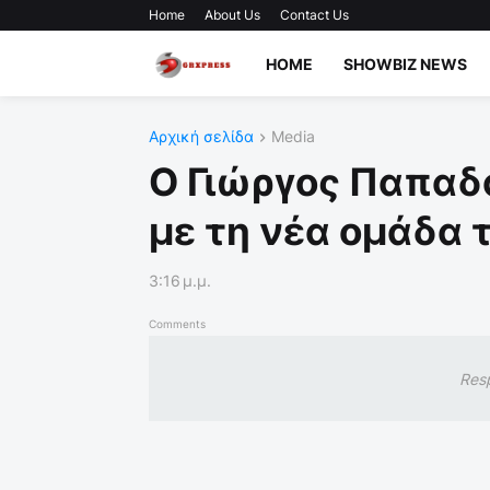
Home
About Us
Contact Us
HOME
SHOWBIZ NEWS
Αρχική σελίδα
Media
Ο Γιώργος Παπαδ
με τη νέα ομάδα 
3:16 μ.μ.
Comments
Res