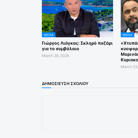
MEDIA
MEDIA
Γιώργος Λιάγκας: Σκληρό παζάρι
«Χτυπάε
για το συμβόλαιο
κυοφορ
Μαρινάκ
March 29, 2026
Κυριακο
March 23
ΔΗΜΟΣΊΕΥΣΗ ΣΧΟΛΊΟΥ