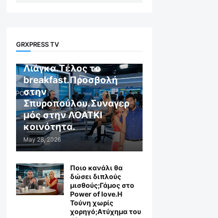
GR X WEB TV
GRXPRESS TV
Αποχώρηση στον
Λιάγκα.Τέλος το
breakfast.Προσβολή
στην
Σπυροπούλου.Συναγερ
μός στην ΛΟΑΤΚΙ
κοινότητα.
May 28, 2026
Ποιο κανάλι θα
δώσει διπλούς
μισθούς;Γάμος στο
Power of love.Η
Τούνη χωρίς
χορηγό;Aτύχημα του