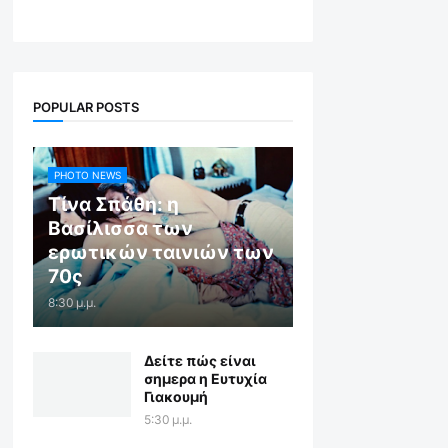
POPULAR POSTS
PHOTO NEWS
Τίνα Σπάθη: η
Βασίλισσα των
ερωτικών ταινιών των
70ς
8:30 μ.μ.
Δείτε πώς είναι
σημερα η Ευτυχία
Γιακουμή
5:30 μ.μ.