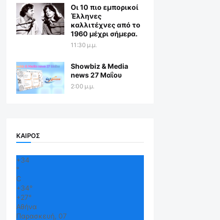
Οι 10 πιο εμπορικοί
Έλληνες
καλλιτέχνες από το
1960 μέχρι σήμερα.
11:30 μ.μ.
Showbiz & Media
news 27 Μαΐου
2:00 μ.μ.
ΚΑΙΡΟΣ
+
34
°
C
+
34°
+
27°
Αθήνα
Παρασκευή, 07