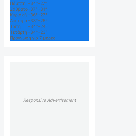
Πέμπτη
+
34°
+
27°
Σάββατο
+
37°
+
31°
Κυριακή
+
36°
+
27°
Δευτέρα
+
33°
+
26°
Τρίτη
+
34°
+
24°
Τετάρτη
+
34°
+
23°
Πρόγνωση για 7 μέρες
Responsive Advertisement