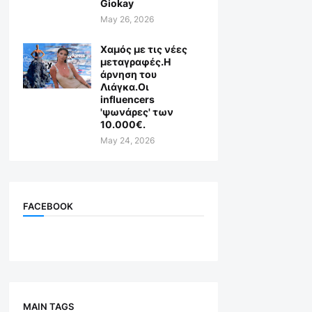
Giokay
May 26, 2026
Χαμός με τις νέες
μεταγραφές.Η
άρνηση του
Λιάγκα.Οι
influencers
'ψωνάρες' των
10.000€.
May 24, 2026
FACEBOOK
MAIN TAGS