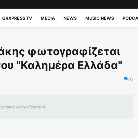
GRXPRESS TV
MEDIA
NEWS
MUSIC NEWS
PODCA
άκης φωτογραφίζεται
του "Καλημέρα Ελλάδα"
0
ponsive Advertisement