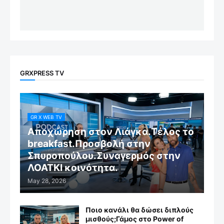
GRXPRESS TV
GR X WEB TV
Αποχώρηση στον Λιάγκα.Τέλος το
breakfast.Προσβολή στην
Σπυροπούλου.Συναγερμός στην
ΛΟΑΤΚΙ κοινότητα.
May 28, 2026
Ποιο κανάλι θα δώσει διπλούς
μισθούς;Γάμος στο Power of