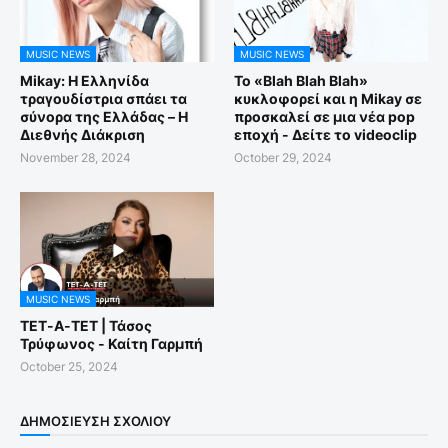
MUSIC NEWS
MUSIC NEWS
Mikay: Η Ελληνίδα
Το «Blah Blah Blah»
τραγουδίστρια σπάει τα
κυκλοφορεί και η Mikay σε
σύνορα της Ελλάδας – Η
προσκαλεί σε μια νέα pop
Διεθνής Διάκριση
εποχή - Δείτε το videoclip
November 28, 2024
October 29, 2024
MUSIC NEWS
ΤΕΤ-Α-ΤΕΤ | Τάσος
Τρύφωνος - Καίτη Γαρμπή
October 25, 2024
ΔΗΜΟΣΊΕΥΣΗ ΣΧΟΛΊΟΥ