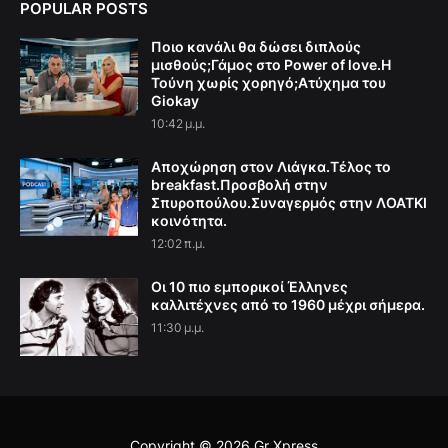
POPULAR POSTS
Ποιο κανάλι θα δώσει διπλούς
μισθούς;Γάμος στο Power of love.Η
Τούνη χωρίς χορηγό;Aτύχημα του
Giokay
10:42 μ.μ.
Αποχώρηση στον Λιάγκα.Τέλος το
breakfast.Προσβολή στην
Σπυροπούλου.Συναγερμός στην ΛΟΑΤΚΙ
κοινότητα.
12:02 π.μ.
Οι 10 πιο εμπορικοί Έλληνες
καλλιτέχνες από το 1960 μέχρι σήμερα.
11:30 μ.μ.
Copyright ©
2026
Gr Xpress