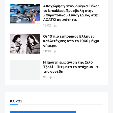
Αποχώρηση στον Λιάγκα.Τέλος
το breakfast.Προσβολή στην
Σπυροπούλου.Συναγερμός στην
ΛΟΑΤΚΙ κοινότητα.
12:02 π.μ.
Οι 10 πιο εμπορικοί Έλληνες
καλλιτέχνες από το 1960 μέχρι
σήμερα.
11:30 μ.μ.
Η πρώτη εμφάνιση της Σιλό
Τζολί – Πιτ μετά το ατύχημα – τι
της συνέβη
9:00 μ.μ.
ΚΑΙΡΟΣ