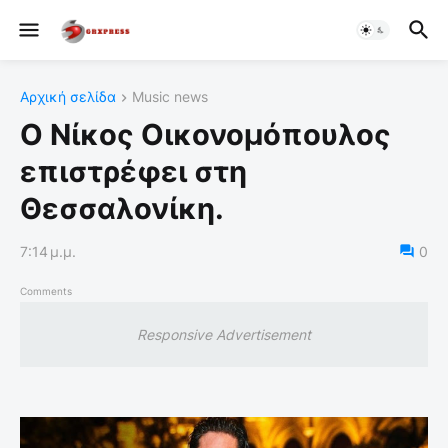
Αρχική σελίδα
Music news
Ο Νίκος Οικονομόπουλος
επιστρέφει στη
Θεσσαλονίκη.
7:14 μ.μ.
0
Comments
Responsive Advertisement