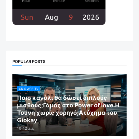
POPULAR POSTS
GR X WEB TV
Ποιο κανάλι θα δώσει διπλούς
μισθούς;Γάμος στο Power of love.Η
Τούνη χωρίς χορηγό;Aτύχημα του
Giokay
10:42 μ.μ.