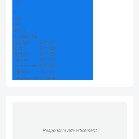
+
33
°
C
+
33°
+
28°
Αθήνα
Κυριακή, 09
Δευτέρα
+
35°
+
27°
Τρίτη
+
34°
+
25°
Τετάρτη
+
34°
+
25°
Πέμπτη
+
34°
+
24°
Παρασκευή
+
33°
+
23°
Σάββατο
+
31°
+
22°
Πρόγνωση για 7 μέρες
Responsive Advertisement