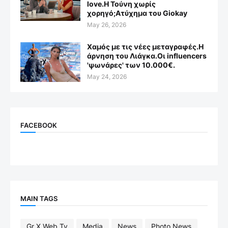
love.Η Τούνη χωρίς
χορηγό;Aτύχημα του Giokay
May 26, 2026
Χαμός με τις νέες μεταγραφές.Η
άρνηση του Λιάγκα.Οι influencers
'ψωνάρες' των 10.000€.
May 24, 2026
FACEBOOK
MAIN TAGS
Gr X Web Tv
Media
News
Photo News