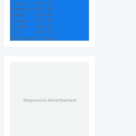
Τετάρτη
+
34°
+
27°
Παρασκευή
+
35°
+
29°
Σάββατο
+
37°
+
28°
Κυριακή
+
36°
+
28°
Δευτέρα
+
33°
+
25°
Τρίτη
+
34°
+
23°
Πρόγνωση για 7 μέρες
Responsive Advertisement