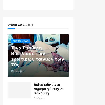
POPULAR POSTS
PHOTO NEWS
Τίνα Σπάθη: η
Βασίλισσα των
ερωτικών ταινιών των
70ς
8:30 μ.μ.
Δείτε πώς είναι
σημερα η Ευτυχία
Γιακουμή
5:30 μ.μ.