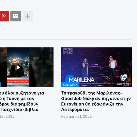
SHOWBIZ
υ όλοι συζητάνε για
Το τραγούδι της Μαριλένας-
 η Τούνη με τον
Good Job Nicky αν πήγαινε στην
δρου διαφημίζουν
Eurovision θα εξαφάνιζε την
 παιχνίδια-βιβλια
Αστερομάτα.
23, 2025
February 21, 2025