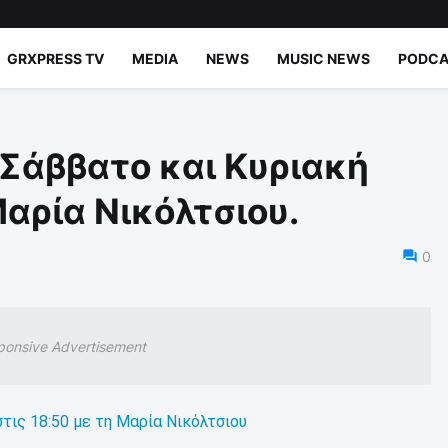
GRXPRESS TV
MEDIA
NEWS
MUSIC NEWS
PODCA
Σάββατο και Κυριακή
Μαρία Νικόλτσιου.
0
ponsive Advertisement