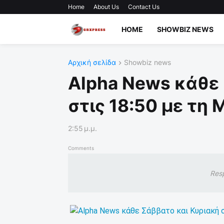
Home
About Us
Contact Us
HOME
SHOWBIZ NEWS
Αρχική σελίδα
Showbiz news
Alpha News κάθε 
στις 18:50 με τη 
2:55 μ.μ.
Comments
Res