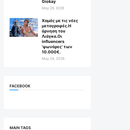
Giokay
May 26, 2026
Χαμός με τις νέες
μεταγραφές.Η
άρνηση του
Λιάγκα.Οι
influencers
'ψωνάρες' των
10.000€.
May 24, 2026
FACEBOOK
MAIN TAGS