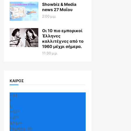
Showbiz & Media
news 27 Μαΐου
2:00 μ.μ.
Οι 10 πιο εμπορικοί
Έλληνες
καλλιτέχνες από το
1960 μέχρι σήμερα.
11:30 μ.μ.
ΚΑΙΡΟΣ
+
34
°
C
+
34°
+
27°
Αθήνα
Πέμπτη, 06