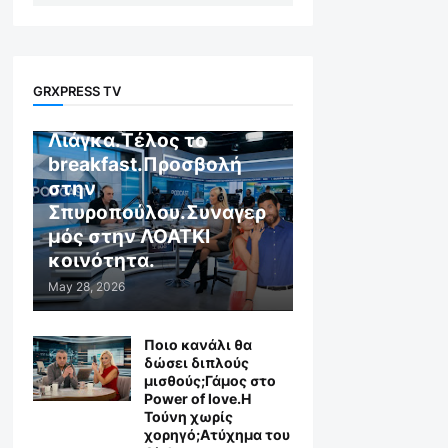
GR X WEB TV
GRXPRESS TV
Αποχώρηση στον
Λιάγκα.Τέλος το
breakfast.Προσβολή
στην
Σπυροπούλου.Συναγερ
μός στην ΛΟΑΤΚΙ
κοινότητα.
May 28, 2026
Ποιο κανάλι θα
δώσει διπλούς
μισθούς;Γάμος στο
Power of love.Η
Τούνη χωρίς
χορηγό;Aτύχημα του