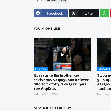
Tags
Showbiz news
Facebook
Twitter
YOU MIGHT LIKE
SHOWBIZ
SHOWBIZ
Έρχεται το Big brother και
Τώρα πο
ξεκίνησαν να ψάχνουν παίκτες
χωρισμό
από το tik tok για να ξεκινήσει
Αλεξάν
τον Απρίλιο.
παιδικά
February 23, 2025
February 
ΔΗΜΟΣΊΕΥΣΗ ΣΧΟΛΊΟΥ